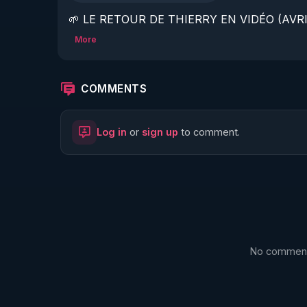
🌱 LE RETOUR DE THIERRY EN VIDÉO (AVRIL
More
https://www.rgnr.fr/presentation.html
🌱 LE MAGAZINE RÉGÉNÈRE 

COMMENTS
http://rgnr.li/ymag
Log in
or
sign up
to comment.
🌱 LA BOUTIQUE DU MAGAZINE

https://boutique.magazine-regenere.fr/
🌱 FIL TELEGRAM

https://t.me/rgnr_fr
No comments
🌱 FACEBOOK
