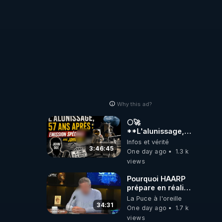
Why this ad?
🌕🚀
**L'alunissage,
57 ans après :
Infos et vérité
Émission spéciale
3:46:45
One day ago
1.3 k
avec John Doe
views
!** 👨 🚀✨
Pourquoi HAARP
prépare en réalité
un CHAOS
La Puce à l'oreille
climatique, on
34:31
One day ago
1.7 k
répond
views