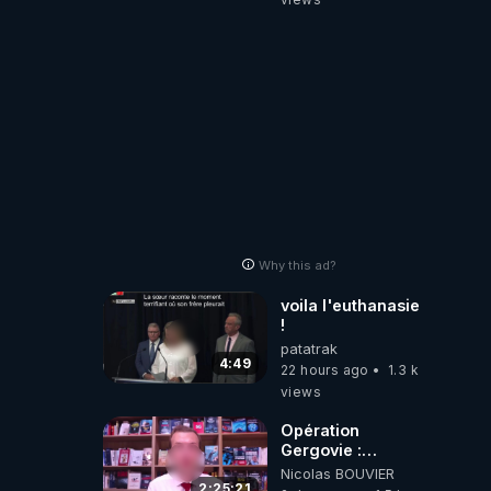
Why this ad?
voila l'euthanasie
!
patatrak
4:49
22 hours ago
1.3 k
views
Opération
Gergovie :
‪@38resistancegauloise‬
Nicolas BOUVIER
‪@MarionSigautOfficiel‬
2:25:21