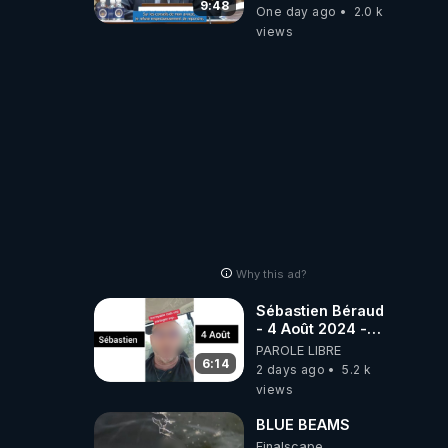
Quartz Traduction
9:48
One day ago
2.0 k
views
Why this ad?
Sébastien Béraud
- 4 Août 2024 -
Incroyable mais
PAROLE LIBRE
vrai, partagez
6:14
2 days ago
5.2 k
svp...
views
BLUE BEAMS
Finalscape