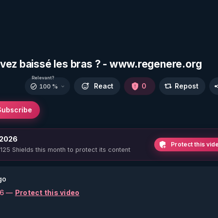
vez baissé les bras ? - www.regenere.org
Relevant?
React
0
Repost
100 %
Subscribe
 2026
Protect this vid
 125 Shields this month to protect its content
go
26 —
Protect this video