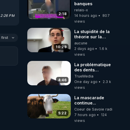
banques
relais-x
2:18
 2:26 PM
14 hours ago
807
views
La stupidité de la
théorie sur la
first
responsabilité de
aucune
l’homme
10:29
2 days ago
1.6 k
concernant le
views
dioxyde de
carbone.
La problématique
des dents
dévitalisées et
TrueMedia
des implants
4:46
One day ago
2.3 k
views
La mascarade
continue...
Coeur de Savoie radioweb TV
5:22
7 hours ago
124
views