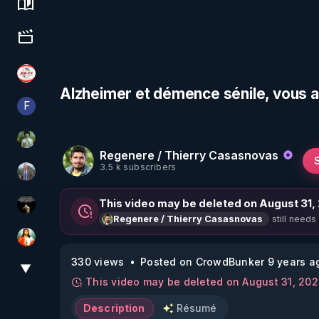
Science, history & spirituality
Culture, media & entertainment
JSF - TV
Alzheimer et démence sénile, vous a
F
Finalscape
Sonmi-877
Regenere / Thierry Casasnovas
3.5 k subscribers
Nicolas BOUVIER
This video may be deleted on August 31,
Infos et vérité
still needs
Regenere / Thierry Casasnovas
L'autre son de cloche
330 views
Posted on CrowdBunker 9 years a
▼
View More
This video may be deleted on August 31, 20
Description
Résumé