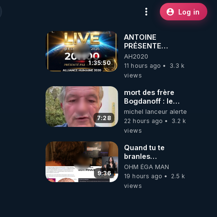
Log in
ANTOINE
PRÉSENTE
AH2020 LE LIVE
AH2020
20H ***DU
1:35:50
11 hours ago
3.3 k
06/08/2026***
views
mort des frère
Bogdanoff : le
mensonge d état
michel lanceur alerte
7:28
22 hours ago
3.2 k
views
Quand tu te
branles
bonhomme tu
OHM ÉGA MAN
émets des ondes
9:36
19 hours ago
2.5 k
ils ont juste omis
views
de t'expliquer