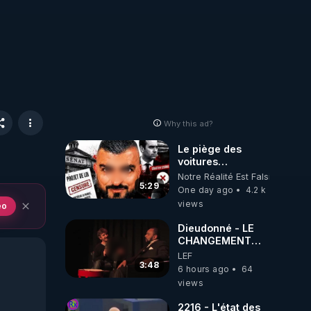
Why this ad?
Le piège des
voitures
électriques se
Notre Réalité Est Falsifiée Et F
referme sur les
5:29
One day ago
4.2 k
usagers !
views
eo
Dieudonné - LE
CHANGEMENT
C'EST
LEF
MAINTENANT
3:48
6 hours ago
64
views
2216 - L'état des