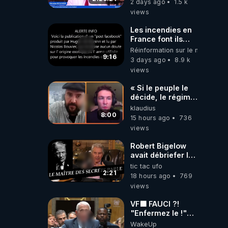
2 days ago
1.5 k
‪@gladysriifard5710‬
views
Laëtitia
Les incendies en
France font ils
partie d' un plan
Réinformation sur le monde
qui aurait débuté
9:16
3 days ago
8.9 k
le 11 septembre
views
2001 ?
« Si le peuple le
décide, le régime
peut tomber
klaudius
demain ! »
8:00
15 hours ago
736
views
Robert Bigelow
avait débriefer le
pédophile
tic tac ufo
génocidaire de
2:21
18 hours ago
769
donald j trump
views
VF🟩 FAUCI ?!
"Enfermez le !"
(Lock him up!) -
WakeUp