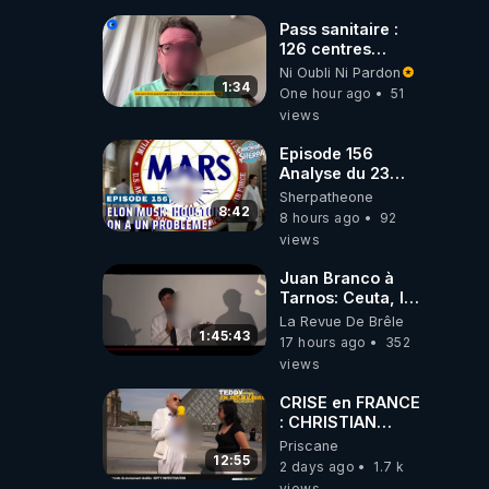
Pass sanitaire :
126 centres
commerciaux
Ni Oubli Ni Pardon
concernés par
1:34
One hour ago
51
l'obligation dans
views
toute la France
Episode 156
Analyse du 23
février 2025 Elon
Sherpatheone
Musk : Houston ,
8:42
8 hours ago
92
on a un problème
views
!
Juan Branco à
Tarnos: Ceuta, le
narcotrafic et le
La Revue De Brêle
pouvoir en France
1:45:43
17 hours ago
352
views
CRISE en FRANCE
: CHRISTIAN
COTTEN FAIT une
Priscane
étrange
12:55
2 days ago
1.7 k
découverte
views