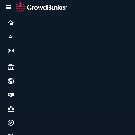
Current
Rushes
Live
Politics & institutions
World & geopolitics
Health, food & wellbeing
Society, justice & freedoms
Economy, environment & technology