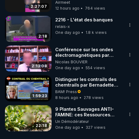
Airmeet
de bien-être ENVOL :

2:27:07
12 hours ago
764 views
Rendez-vous sur 
https://www.envol.app/code
 avec 
le code : REGENERE
2216 - L'état des banques
relais-x
One day ago
1.8 k views
2:18
Conférence sur les ondes
électromagnétiques par
Grégoire Caustru et Bart de
Nicolas BOUVIER
Wever !
2:13:08
One day ago
554 views
Distinguer les contrails des
chemtrails par Bernadette
Bihin
BAM! Press
1:59:23
8 hours ago
278 views
9 Plantes Sauvages ANTI-
FAMINE: ces Ressources
NUTRITIVES&MéDICINALES"gratuite
Un Démodérateur
JARDIN&des Haies
22:18
One day ago
327 views