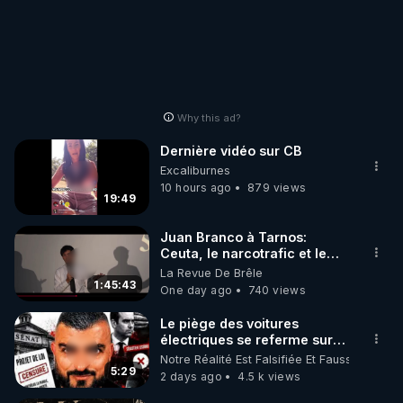
Why this ad?
Dernière vidéo sur CB
Excaliburnes
10 hours ago
879 views
19:49
Juan Branco à Tarnos:
Ceuta, le narcotrafic et le
pouvoir en France
La Revue De Brêle
1:45:43
One day ago
740 views
Le piège des voitures
électriques se referme sur
les usagers !
Notre Réalité Est Falsifiée Et Fausse
5:29
2 days ago
4.5 k views