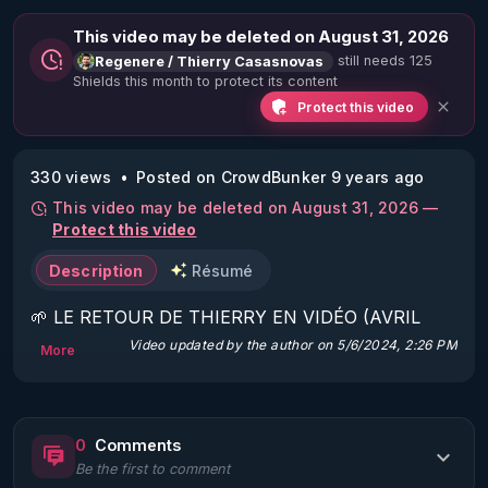
This video may be deleted on August 31, 2026
still needs 125
Regenere / Thierry Casasnovas
Shields this month to protect its content
Protect this video
330 views
Posted on CrowdBunker 9 years ago
This video may be deleted on August 31, 2026 —
Protect this video
Description
Résumé
🌱 LE RETOUR DE THIERRY EN VIDÉO (AVRIL 
2022)!

Video updated by the author on 5/6/2024, 2:26 PM
More
Découvrez la saison 2 des vidéos sur le nouveau 
https://www.rgnr.fr/presentation.html
0
Comments
Be the first to comment
🌱 LE MAGAZINE RÉGÉNÈRE 
