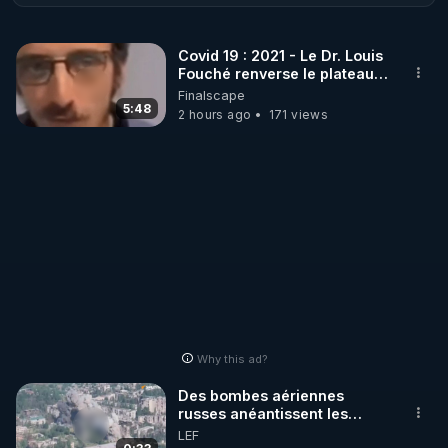
http://rgnr.li/ymag
Covid 19 : 2021 - Le Dr. Louis
Fouché renverse le plateau
🌱 LA BOUTIQUE DU MAGAZINE

de CNews !
Finalscape
Pour obtenir les anciens numéros que vous avez 
5:48
2 hours ago
171 views
https://boutique.magazine-regenere.fr/
🌱 FIL TELEGRAM

Écoutez les podcasts gratuits de Thierry et les 
https://t.me/rgnr_fr
🌱 FACEBOOK

Why this ad?
http://rgnr.li/facebook
Des bombes aériennes
russes anéantissent les
🌱 INSTAGRAM

centres de contrôle de
LEF