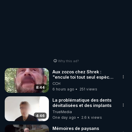
Why this ad?
Aux zozos chez Shrek :
"encule toi tout seul espèce
de mal polish"
CCH
8:44
6 hours ago
251 views
La problématique des dents
dévitalisées et des implants
TrueMedia
4:46
One day ago
2.6 k views
Mémoires de paysans