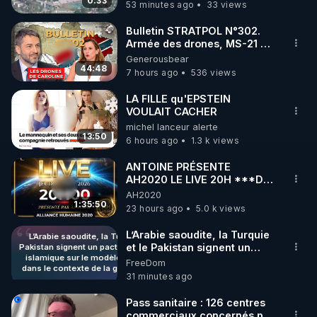
drones de 3 brigades
0:33
53 minutes ago
33 views
https://www.instagram.com/rdlr_thierrycasasnovas/
ukrainienne
http://rgnr.li/instagram
Bulletin STRATPOL N°302.
Armée des drones, MS-21 en
série, missiles coréens.
Generousbear
🌱 LA NEWSLETTER

07.08.2026.
44:48
7 hours ago
536 views
Pour ne pas rater l’actualité RGNR (stages, 
LA FILLE qu'EPSTEIN
VOULAIT CACHER
http://rgnr.li/news
michel lanceur alerte
13:50
6 hours ago
1.3 k views
🌱 VIDÉOS NON CENSURÉES SUR ODYSEE 

Toutes les vidéos Youtube sont aussi sur la 
ANTOINE PRÉSENTE
AH2020 LE LIVE 20H ***DU
06/08/2026***
AH2020
http://rgnr.li/odysee
1:35:50
23 hours ago
5.0 k views
🌱 LES STAGES EN PRÉSENTIEL

L’Arabie saoudite, la Turquie
L’Arabie saoudite, la Turquie et le
et le Pakistan signent un
Pakistan signent un pacte de défense
islamique sur le modèle de l’OTAN
pacte de défense islamique
FreeDom
http://rgnr.li/stages
dans le contexte de la guerre contre
sur le modèle de l’OTAN
31 minutes ago
l’Iran ***
dans le contexte de la
https://www.aubedigitale.com/larabie-
guerre contre l’Iran ***
_________

saoudite-la-turquie-et-le-pakistan-
Pass sanitaire : 126 centres
https://www.aubedigitale.com/larabie
signent-un-pacte-de-defense-
commerciaux concernés par