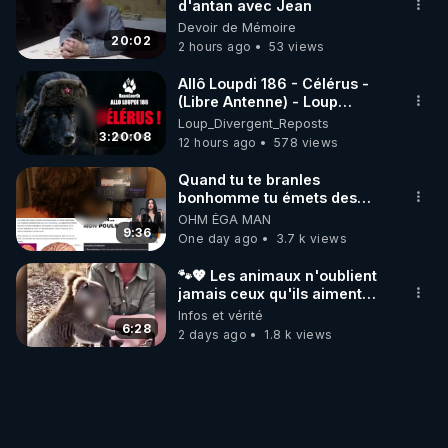
d'antan avec Jean
Devoir de Mémoire
20:02
2 hours ago
53 views
Allô Loupdi 186 - Célérus -
(Libre Antenne) - Loup
Divergent 2026.08.06
Loup_Divergent_Reposts
3:20:08
12 hours ago
578 views
Quand tu te branles
bonhomme tu émets des
ondes ils ont juste omis de
OHM ÉGA MAN
t'expliquer
9:36
One day ago
3.7 k views
🐾💖 Les animaux n'oublient
jamais ceux qu'ils aiment…
🥹❤️
Infos et vérité
6:28
2 days ago
1.8 k views