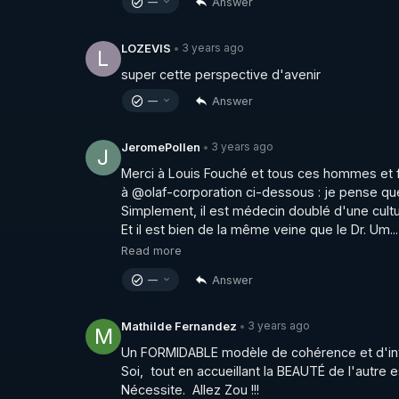
Answer
—
3 years ago
LOZEVIS
•
L
super cette perspective d'avenir
Answer
—
3 years ago
JeromePollen
•
J
Merci à Louis Fouché et tous ces hommes et f
à @olaf-corporation ci-dessous : je pense que
Simplement, il est médecin doublé d'une cultu
Et il est bien de la même veine que le Dr. Um...
Read more
Answer
—
3 years ago
Mathilde Fernandez
•
M
Un FORMIDABLE modèle de cohérence et d'inté
Soi,  tout en accueillant la BEAUTÉ de l'autr
Nécessite.  Allez Zou !!!