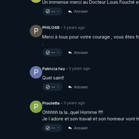
Un immense merci au Docteur Louis Fouché et 
Answer
—
3 years ago
PHILO48
•
P
Merci à tous pour votre courage , vous êtes
.
Answer
—
3 years ago
Patricia fau
•
P
Quel saint!
Answer
—
3 years ago
Pioulette
•
P
Ohhhhh la la...quel Homme !!!!!

Je l adore et son travail et son honneur vont 
Answer
—