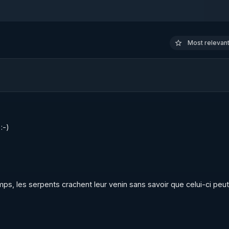
ier et pour témoigner leur gratitude.
Most relevant 
:-)
s, les serpents crachent leur venin sans savoir que celui-ci peut 