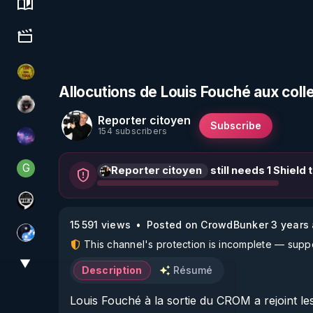
Science, history & spirituality
Culture, media & entertainment
CDS pour TOUS
Allocutions de Louis Fouché aux colle
Priscane
Reporter citoyen
Subscribe
154 subscribers
Devoir de Mémoire
G
Reporter citoyen
still needs 1 Shield
Generousbear
Notre Réalité Est Falsifiée Et Fausse
15 591 views
Posted on CrowdBunker 3 years
Chercheur de vérité
This channel's protection is incomplete — suppor
▼
View More
Description
Résumé
Louis Fouché à la sortie du CROM a rejoint les