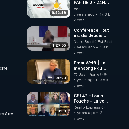
PARTIE 2 - 24H
DE LIVE AVEC 300
Vécu
MÉDECINS POUR
6:52:49
5 years ago
17.3 k
UNE AUTRE
views
VÉRITÉ SANS
CENSURE
Conférence Tout
est dis depuis
Claire Sevrac
Notre Réalité Est Falsifiée Et F
1:27:55
4 years ago
1.8 k
views
Ernst Wolff | Le
ine.

mensonge du
Covid
😎 Jean Pierre 🇫🇷
36:39
5 years ago
3.5 k
views
CSI 42 – Louis
Fouché - La voie
de la non-
Reinfo Express 64
violence, du
0:38
4 years ago
2
s être 
dialogue, du
views
buycott, du
boycott est la