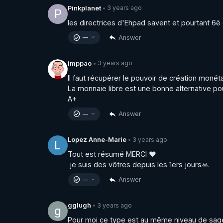
3 years ago
Pinkplanet
•
P
les directrices d'Ehpad savent et pourtant 6è 
Answer
—
3 years ago
imppao
•
Il faut récupérer le pouvoir de création monétai
La monnaie libre est une bonne alternative po
A+
Answer
—
3 years ago
Lopez Anne-Marie
•
L
Tout est résumé MERCI ❤️ 

 je suis des vôtres depuis les 1ers jours🙏
Answer
—
3 years ago
gglugh
•
g
Pour moi ce type est au même niveau de sage