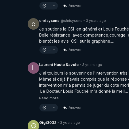
Answer
—
@chrisysens
3 years ago
chrisysens
•
c
Je soutiens le CSI  en général et Louis Fouché e
Belle résistance  avec compétence,courage  et d
bientôt les avis  CSI  sur le graphène.....
Answer
—
3 years ago
Laurent Haute Savoie
•
L
J'ai toujours le souvenir de l'intervention trè
Même si déjà j'avais compris que la réponse d
intervention m'a permis de juger du coté morbi
 Le Docteur Louis Fouché m'a donné la meill...
Read more
Answer
—
3 years ago
Gigi3032
•
G