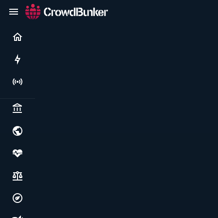
Current
Rushes
Live
Politics & institutions
World & geopolitics
Health, food & wellbeing
Society, justice & freedoms
Economy, environment & technology