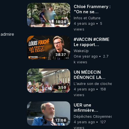
Chloé Frammery :
"On ne se
laissera pas
Infos et Culture
faire"
18:24
4 years ago
5
views
admire 
#VACCIN #CRIME
Le rapport
OFFICIEL
WakeUp
américain qui
38:37
One year ago
2.7
donne raison aux
k views
complotistes sur
la CriseSanitaire
UN MÉDECIN
DÉNONCE LA
VACCINATIONS
L'autre son de cloche
GÉNOCIDAIRE
3:59
4 years ago
158
(180)
views
UER une
infirmière
témoigne...
Dépêches Citoyennes
12:08
4 years ago
127
views