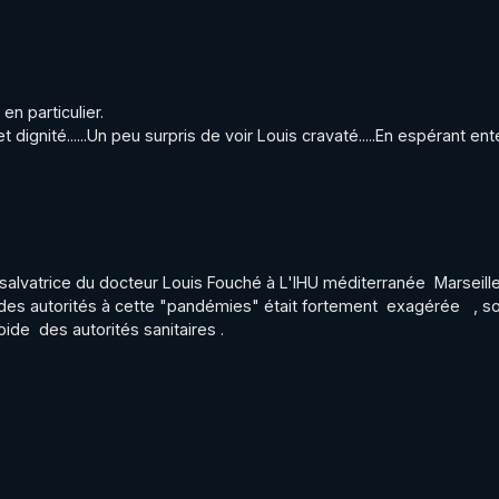
n particulier.

ignité......Un peu surpris de voir Louis cravaté.....En espérant ent
s salvatrice du docteur Louis Fouché à L'IHU méditerranée  Marseille.
es autorités à cette "pandémies" était fortement  exagérée   , so
de  des autorités sanitaires .
