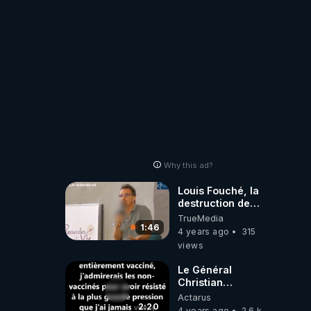
Why this ad?
Louis Fouché, la
destruction de
l'hopital
TrueMedia
1:46
4 years ago
315
views
Le Général
Christian
BLANCHON rend
Actarus
hommage aux
2:20
4 years ago
2.6 k