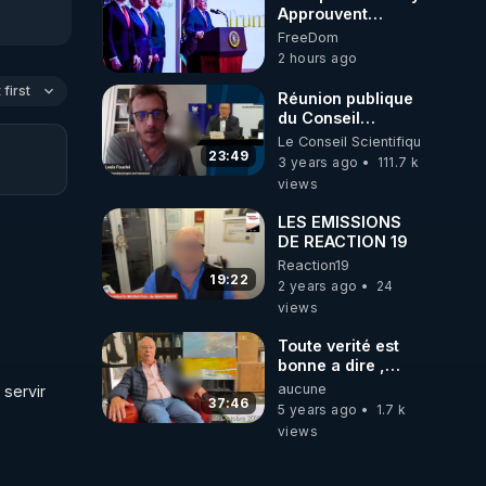
Approuvent
l'Injection
FreeDom
Antigrippale à
2 hours ago
ARNm de
Moderna, malgré
first
Réunion publique
un Bénéfice
du Conseil
Absolu Inférieur à
Scientifique
Le Conseil Scientifique Indépen
1% et des Effets
Indépendant
23:49
3 years ago
111.7 k
Secondaires six
views
fois plus Graves !
***
LES EMISSIONS
https://changera5.blogsp
DE REACTION 19
trump-approuve-
Reaction19
le-vax.html#more
19:22
2 years ago
24
views
Toute verité est
bonne a dire ,
professeur
aucune
servir 
Fourtillan ...
37:46
5 years ago
1.7 k
views