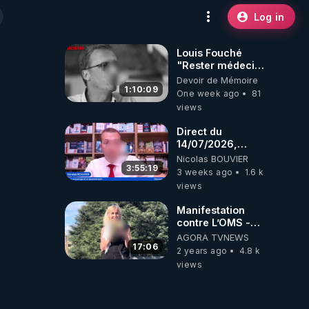
Log in
Louis Fouché
"Rester médecin
dans un monde
Devoir de Mémoire
devenu fou".
1:10:09
One week ago
81
views
Direct du
14/07/2026,
présenté par
Nicolas BOUVIER
Nicolas BOUVIER
3:55:19
3 weeks ago
1.6 k
views
Manifestation
contre L’OMS -
Astrid
AGORA TVNEWS
Stuckelberger-
17:06
2 years ago
4.8 k
censure YouTube
views