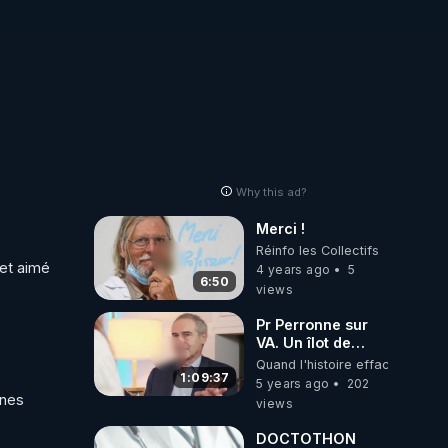
Why this ad?
Merci !
Réinfo les Collectifs
et aimé 
4 years ago
5
6:50
views
Pr Perronne sur
VA. Un îlot de
vérité dans un
Quand l'histoire efface l'Histoi
océan de
1:09:37
5 years ago
202
corruption
nes 
views
DOCTOTHON