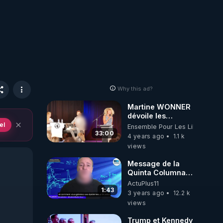
Why this ad?
Martine WONNER
dévoile les
coulisses de son
el
Ensemble Pour Les Libertés
mandat
33:00
4 years ago
1.1 k
views
Message de la
Quinta Columna
aux criminels aux
ActuPlus11
seringues et à
1:43
3 years ago
12.2 k
leurs complices
views
07/01/24
Trump et Kennedy