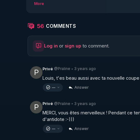
intervenants ont pris la parole pour le remerc
More
56
COMMENTS
Log in
or
sign up
to comment.
@Praline
3 years ago
Privé
•
P
Louis, t'es beau aussi avec ta nouvelle coupe 
Answer
—
@Praline
3 years ago
Privé
•
P
MERCI, vous êtes merveilleux ! Pendant ce temp
d'antidote :-)))
Answer
—