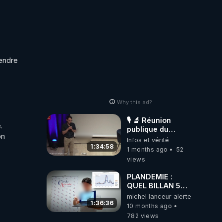
bonne
endre 
Why this ad?
🎙 🔬 Réunion
 

publique du
n 
Conseil
Infos et vérité
Scientifique
1:34:58
1 months ago
52
Indépendant 🧑 ⚕
views
📚
PLANDEMIE :
QUEL BILLAN 5
ANS APRES Pierre
michel lanceur alerte
Chaillot
1:36:36
10 months ago
782 views