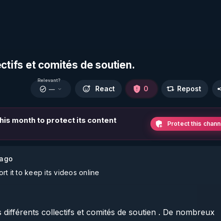
ctifs et comités de soutien.
Relevant?
React
0
Repost
—
 this month to protect its content
Protect this chann
 ago
t it to keep its videos online
 différents collectifs et comités de soutien . De nombreux 