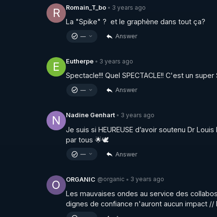
3 years ago
Romain_T_bo
•
R
La "Spike" ?  et le graphène dans tout ça?
Answer
—
3 years ago
Eutherpe
•
E
Spectacle!!! Quel SPECTACLE!! C'est un supe
Answer
—
3 years ago
Nadine Genhart
•
N
Je suis si HEUREUSE d’avoir soutenu Dr Louis
par tous 🌟🕊
Answer
—
@organic
3 years ago
ORGANIC
•
O
Les mauvaises ondes au service des collabos 
dignes de confiance n'auront aucun impact // 