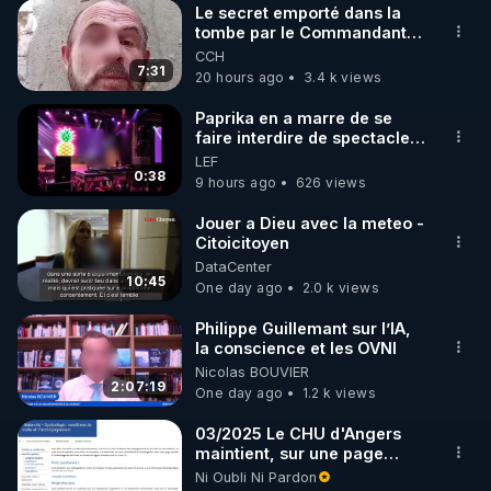
Le secret emporté dans la
tombe par le Commandant
🌱 INSTAGRAM

Cousteau le 25 juin 1997
CCH
7:31
20 hours ago
3.4 k views
https://www.instagram.com/rdlr_thierrycasasnovas/
http://rgnr.li/instagram
Paprika en a marre de se
faire interdire de spectacle.
Elle décide donc de devenir
LEF
🌱 LA NEWSLETTER

DJ !
0:38
9 hours ago
626 views
Pour ne pas rater l’actualité RGNR (stages, 
Jouer a Dieu avec la meteo -
Citoicitoyen
http://rgnr.li/news
DataCenter
10:45
One day ago
2.0 k views
🌱 VIDÉOS NON CENSURÉES SUR ODYSEE 

Toutes les vidéos Youtube sont aussi sur la 
Philippe Guillemant sur l’IA,
la conscience et les OVNI
Nicolas BOUVIER
http://rgnr.li/odysee
2:07:19
One day ago
1.2 k views
🌱 LES STAGES EN PRÉSENTIEL

03/2025 Le CHU d'Angers
maintient, sur une page
mise à jour, ses consignes
Ni Oubli Ni Pardon
http://rgnr.li/stages