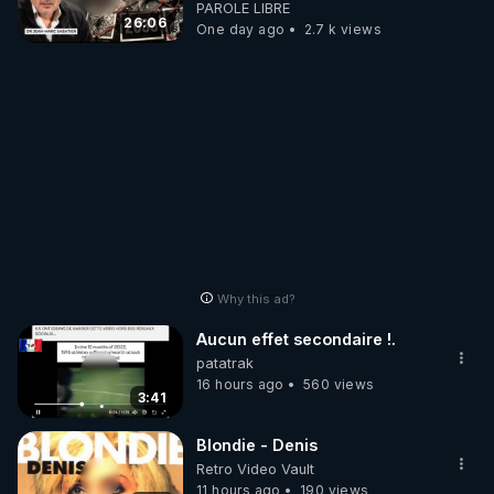
début - L'ARNm & l'ARNm-aa
PAROLE LIBRE
jusqu où auront-t-il ?
26:06
One day ago
2.7 k views
Why this ad?
Aucun effet secondaire !.
patatrak
16 hours ago
560 views
3:41
Blondie - Denis
Retro Video Vault
11 hours ago
190 views