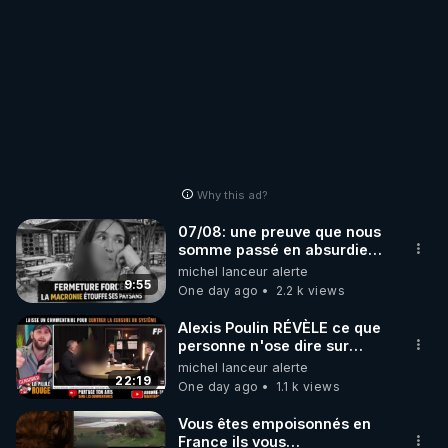
Why this ad?
07/08: une preuve que nous
somme passé en absurdie
une dictature qui veut faire
michel lanceur alerte
taire ses opposant !
9:55
One day ago
2.2 k views
Alexis Poulin RÉVÈLE ce que
personne n'ose dire sur
l'Union européenne (C'est
michel lanceur alerte
explosif)
22:19
One day ago
1.1 k views
Vous êtes empoisonnés en
France ils vous