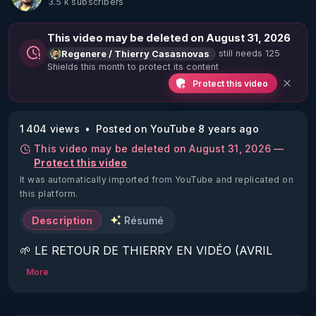
3.5 k subscribers
This video may be deleted on August 31, 2026
still needs 125
Regenere / Thierry Casasnovas
Shields this month to protect its content
Protect this video
1 404 views
Posted on YouTube 8 years ago
This video may be deleted on August 31, 2026 —
Protect this video
It was automatically imported from YouTube and replicated on
this platform.
Description
Résumé
🌱 LE RETOUR DE THIERRY EN VIDÉO (AVRIL 
2022)!

More
Découvrez la saison 2 des vidéos sur le nouveau 