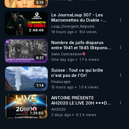
2:15
Le JournaLoup 307 - Les
Marionnettes du Diable -
Loup Divergent 2026.08.07
Loup_Divergent_Reposts
2:48:46
19 hours ago
154 views
Nombre de juifs disparus
entre 1941 et 1945 (Réponse
à mes accusateurs)
Sans Concession
9:31
One day ago
1.7 k views
Suisse : Tout ce qui brille
n'est pas de l'Or!
Finalscape
1:14
15 hours ago
1.0 k views
ANTOINE PRÉSENTE
AH2020 LE LIVE 20H ***DU
06/08/2026***
AH2020
1:35:50
2 days ago
6.2 k views