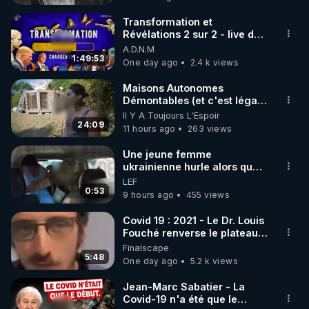
code : REGENERE10

du projet : linktr.ee/nionip
Transformation et
▶ 30 jours gratuit sur l’application de méditation et 
Révélations 2 sur 2 - live du
07/08/26
A.D.N.M
de bien-être ENVOL :

1:49:53
One day ago
2.4 k views
Rendez-vous sur 
https://www.envol.app/code
 avec 
le code : REGENERE
Maisons Autonomes
Démontables (et c'est légal).
Visite éco village en
Il Y A Toujours L'Espoir
Bretagne
24:09
11 hours ago
263 views
Une jeune femme
ukrainienne hurle alors que
son ptit ami est brutalement
LEF
enlevé par milice Zelensky
0:53
9 hours ago
455 views
Covid 19 : 2021 - Le Dr. Louis
Fouché renverse le plateau
de CNews !
Finalscape
5:48
One day ago
5.2 k views
Jean-Marc Sabatier - La
Covid-19 n'a été que le