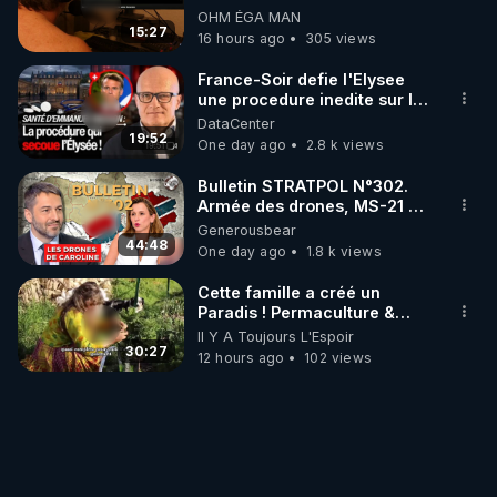
empoisonnent tranquille
OHM ÉGA MAN
15:27
16 hours ago
305 views
France-Soir defie l'Elysee
une procedure inedite sur la
sante du president - Nexus
DataCenter
19:52
One day ago
2.8 k views
Bulletin STRATPOL N°302.
Armée des drones, MS-21 en
série, missiles coréens.
Generousbear
07.08.2026.
44:48
One day ago
1.8 k views
Cette famille a créé un
Paradis ! Permaculture &
Autonomie
Il Y A Toujours L'Espoir
30:27
12 hours ago
102 views