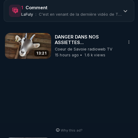
https://www.rgnr.fr/presentation.html
1
Comment
LaFuly
:
C'est en venant de la dernière vidéo de Thierry Casasnovas en date d'aujourd'hui...
🌱 LE MAGAZINE RÉGÉNÈRE 

http://rgnr.li/ymag
DANGER DANS NOS
ASSIETTES...
🌱 LA BOUTIQUE DU MAGAZINE

Coeur de Savoie radioweb TV
Pour obtenir les anciens numéros que vous avez 
13:21
15 hours ago
1.6 k views
https://boutique.magazine-regenere.fr/
🌱 FIL TELEGRAM

Écoutez les podcasts gratuits de Thierry et les 
https://t.me/rgnr_fr
🌱 FACEBOOK

Why this ad?
http://rgnr.li/facebook