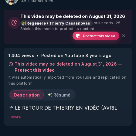
3.5 k subscribers
This video may be deleted on August 31, 2026
still needs 125
Regenere / Thierry Casasnovas
Shields this month to protect its content
Protect this video
1 404 views
Posted on YouTube 8 years ago
This video may be deleted on August 31, 2026 —
Protect this video
It was automatically imported from YouTube and replicated on
this platform.
Description
Résumé
🌱 LE RETOUR DE THIERRY EN VIDÉO (AVRIL 
2022)!

More
Découvrez la saison 2 des vidéos sur le nouveau 