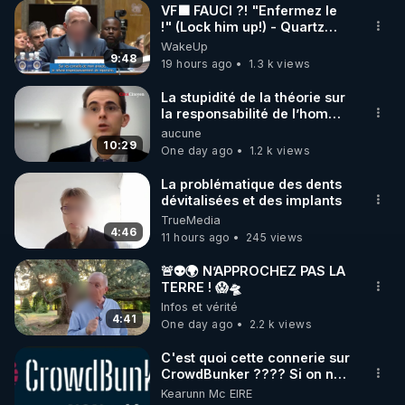
VF🟩 FAUCI ?! "Enfermez le
!" (Lock him up!) - Quartz
🌱 INSTAGRAM

Traduction
WakeUp
9:48
19 hours ago
1.3 k views
https://www.instagram.com/rdlr_thierrycasasnovas/
http://rgnr.li/instagram
La stupidité de la théorie sur
la responsabilité de l’homme
concernant le dioxyde de
aucune
🌱 LA NEWSLETTER

carbone.
10:29
One day ago
1.2 k views
Pour ne pas rater l’actualité RGNR (stages, 
La problématique des dents
dévitalisées et des implants
http://rgnr.li/news
TrueMedia
4:46
11 hours ago
245 views
🌱 VIDÉOS NON CENSURÉES SUR ODYSEE 

Toutes les vidéos Youtube sont aussi sur la 
🚨👽🌍 N’APPROCHEZ PAS LA
TERRE ! 😱🛸
Infos et vérité
http://rgnr.li/odysee
4:41
One day ago
2.2 k views
🌱 LES STAGES EN PRÉSENTIEL

C'est quoi cette connerie sur
CrowdBunker ???? Si on ne
peut plus publier, c'est un
Kearunn Mc EIRE
http://rgnr.li/stages