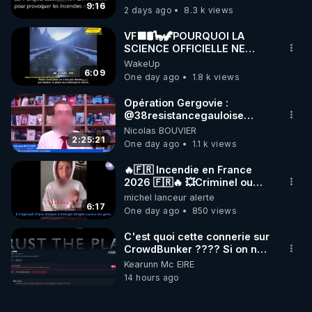
?
9:16
2 days ago
8.3 k views
VF🟩🛢🦕🦖POURQUOI LA
SCIENCE OFFICIELLE NE
CONNAÎT-ELLE PAS LA VRAIE
WakeUp
ORIGINE DU PÉTROL -
6:09
One day ago
1.8 k views
Jocelyne Tr
Opération Gergovie :
‪@38resistancegauloise‬
‪@MarionSigautOfficiel‬
Nicolas BOUVIER
‪@gladysriifard5710‬ Laëtitia
2:25:21
One day ago
1.1 k views
🔥🇫🇷 Incendie en France
2026 🇫🇷🔥 💥Criminel ou
coincidence naturelle?💥
michel lanceur alerte
@NostraDamoucho
6:17
One day ago
850 views
C'est quoi cette connerie sur
CrowdBunker ???? Si on ne
peut plus publier, c'est un
Kearunn Mc EIRE
peu de la censure. Ne payez
14 hours ago
pas les boucliers pour voir
mes vidéos, c'est une
arnaque parce que ma