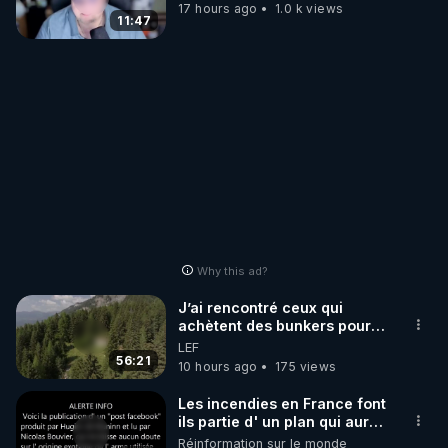
17 hours ago
1.0 k views
11:47
Why this ad?
J’ai rencontré ceux qui
achètent des bunkers pour
survivre à la fin du monde
LEF
56:21
10 hours ago
175 views
Les incendies en France font
ils partie d' un plan qui aurait
débuté le 11 septembre 2001
Réinformation sur le monde