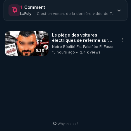
https://www.rgnr.fr/presentation.html
1
Comment
LaFuly
:
C'est en venant de la dernière vidéo de Thierry Casasnovas en date d'aujourd'hui...
🌱 LE MAGAZINE RÉGÉNÈRE 

http://rgnr.li/ymag
Le piège des voitures
électriques se referme sur
🌱 LA BOUTIQUE DU MAGAZINE

les usagers !
Notre Réalité Est Falsifiée Et Fausse
Pour obtenir les anciens numéros que vous avez 
5:29
15 hours ago
2.4 k views
https://boutique.magazine-regenere.fr/
🌱 FIL TELEGRAM

Écoutez les podcasts gratuits de Thierry et les 
https://t.me/rgnr_fr
🌱 FACEBOOK

Why this ad?
http://rgnr.li/facebook