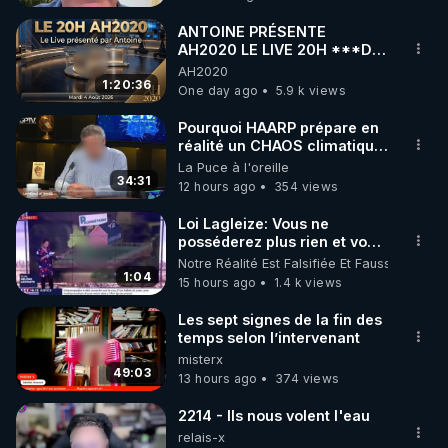
code : REGENERE10

ANTOINE PRÉSENTE
▶ 30 jours gratuit sur l’application de méditation et 
AH2020 LE LIVE 20H ***DU
04/08/2026*** 📷LE
AH2020
de bien-être ENVOL :

GRAND RÉVEIL EST EN
1:20:36
One day ago
5.9 k views
Rendez-vous sur 
https://www.envol.app/code
 avec 
MARCHE 📷
le code : REGENERE
Pourquoi HAARP prépare en
réalité un CHAOS climatique,
on répond
La Puce à l'oreille
34:31
12 hours ago
354 views
Loi Lagleize: Vous ne
posséderez plus rien et vous
serez heureux !
Notre Réalité Est Falsifiée Et Fausse
1:04
15 hours ago
1.4 k views
Les sept signes de la fin des
temps selon l’intervenant
misterx
49:03
13 hours ago
374 views
2214 - Ils nous volent l'eau
relais-x