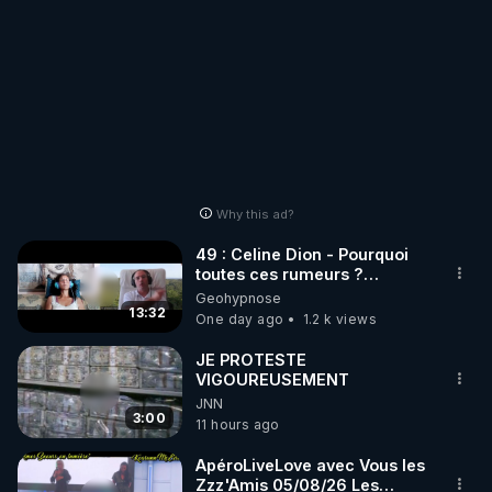
chaine et mon travail sont
gratuits. Je préfère la voir
mourir que de voir mes
abonnés(es) payer.
CrowdBunker s'est tiré une
balle dans le pied sans nos
chaines CrowdBunker n'est
plus rien. Migrez vers les
autres sites comme "VK, X,
Odysee, et Tik-Tok", je vous
Why this ad?
mettrai les liens en
commentaires. Bisous la
49 : Celine Dion - Pourquoi
famille.
toutes ces rumeurs ?
Enquête sous hypnose
Geohypnose
13:32
One day ago
1.2 k views
JE PROTESTE
VIGOUREUSEMENT
JNN
3:00
11 hours ago
ApéroLiveLove avec Vous les
Zzz'Amis 05/08/26 Les