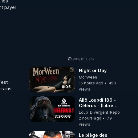
les 
nt payer 
ok:

-830-
Why this ad?
Night or Day
MorWeen
est 
16 hours ago
450
6:05
ins.   
views
Allô Loupdi 186 -
Célérus - (Libre
Antenne) - Loup
Loup_Divergent_Reposts
Divergent
3:20:08
2 hours ago
79
2026.08.06
views
Le piège des