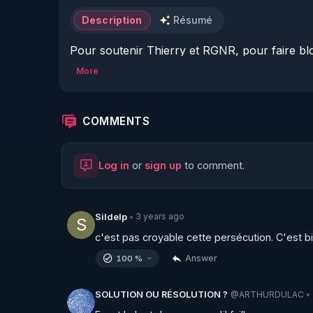
Description
Résumé
Pour soutenir Thierry et RGNR, pour faire bl
( de nouveau possible après un problème techn
More
▶ 
https://airtable.com/shrwDPcONkBnBpc3P
Soutenez RGNR en vous inscrivant au site sur
COMMENTS
formations exclusivement réservées aux abonn
par des naturopathes de grande qualité dans l
Log in
or
sign up
to comment.
▶
https://www.rgnr.fr/videos-privees.html
Dévorez le livre référence "Le Miracle de la D
améliorée :

3 years ago
Sildelp
•
S
▶ 
https://www.rgnr.fr/produit.html?specif=1
c'est pas croyable cette persécution. C'est 
Answer
100 %
Suivez de chez vous tous les cours du stage
qualité professionnelle : 

@ARTHURDULAC
SOLUTION OU RÉSOLUTION ?
•
▶ 
https://www.rgnr.fr/produit.html?specif=2