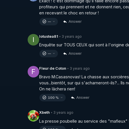
Exact ! c'est dommage qu'il faille encore pass
profiteurs qui prennent et ne donnent rien, ceu
Découvrez l'extracteur REVO 830 Kuvings  av
en recevant le choc en retour !
▶ Code REGENERE10 // Rendez vous sur 
ht
Answer
—
noir-mat.html
Méditez avec l'incroyable application de régé
3 years ago
lotustea81
•
l
▶ Code REGENERE // Rendez vous sur 
http
Enquête sur TOUS CEUX qui sont à l'origine de 
________________

Answer
—
▶ Telegram : 
https://t.me/rgnr_fr
▶ Facebook : 
https://www.facebook.com/thie
3 years ago
Fleur de Coton
•
F
▶ Instagram  : 
https://www.instagram.com/Th
Bravo M.Casasnovas! La chasse aux sorcières 
▶ Nouveau ! Twitter : 
https://twitter.com/thie
vous...bientôt, sur qui s'acharneront-ils?... I
On ne lâchera rien!
Answer
100 %
3 years ago
Xbeth
•
La presse poubelle au service des "mafieux" !