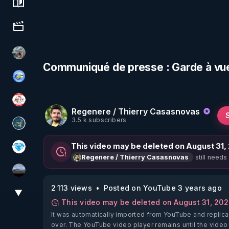
Science, history & spirituality
Culture, media & entertainment
Ben Garneau
Communiqué de presse : Garde à vue
Tonton Posture Débrief
JSF - TV
Regenere / Thierry Casasnovas
3.5 k subscribers
Réinformation sur le monde
This video may be deleted on August 31,
A.D.N.M
still needs
Regenere / Thierry Casasnovas
michel lanceur alerte
2 113 views
Posted on YouTube 3 years ago
▼
View More
This video may be deleted on August 31, 20
It was automatically imported from YouTube and replica
over. The YouTube video player remains until the video