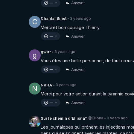
Answer
—
3 years ago
Chantal Binet
•
C
Merci et bon courage Thierry
Answer
—
3 years ago
gwirr
•
g
Vous êtes une belle personne , de tout cœur
Answer
—
3 years ago
NKHA
•
N
Merci pour votre action durant la tyrannie cov
Answer
—
@Elliona
3 years ago
Sur le chemin d'Elliona*
•
Les journalopes qui prônent les injections mo
gens qui se soignent avec les plantes, ça n'a