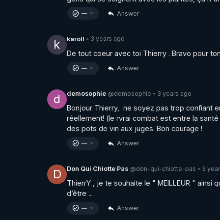
Answer
—
3 years ago
karoll
•
k
De tout coeur avec toi Thierry . Bravo pour to
Answer
—
@demosophie
3 years ago
demosophie
•
d
Bonjour Thierry,  ne soyez pas trop confiant e
réellement! (le rvrai combat est entre la sant
des pots de vin aux juges. Bon courage !
Answer
—
@don-qui-chiotte-pas
3 yea
Don Qui Chiotte Pas
•
D
ThierrY , je te souhaite le " MEILLEUR " ainsi qu
d’être ...
Answer
—