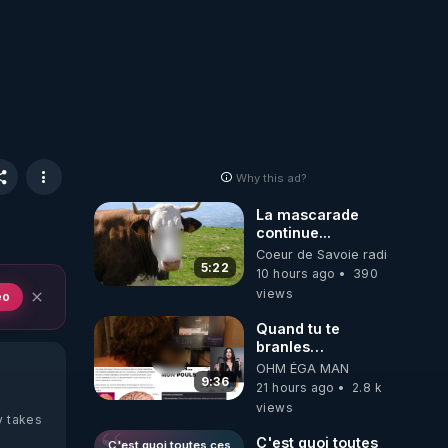
Why this ad?
La mascarade
continue...
Coeur de Savoie radioweb TV
5:22
10 hours ago
390
views
eo
Quand tu te
branles
bonhomme tu
OHM ÉGA MAN
émets des ondes
9:36
21 hours ago
2.8 k
ils ont juste omis
views
de t'expliquer
y takes
C'est quoi toutes
C'est quoi toutes ces