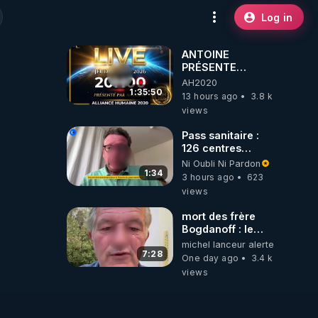
Log in
ANTOINE
PRÉSENTE
AH2020 LE LIVE
AH2020
20H ***DU
1:35:50
13 hours ago
3.8 k
06/08/2026***
views
Pass sanitaire :
126 centres
commerciaux
Ni Oubli Ni Pardon
concernés par
1:34
3 hours ago
623
l'obligation dans
views
toute la France
mort des frère
Bogdanoff : le
mensonge d état
michel lanceur alerte
7:28
One day ago
3.4 k
views