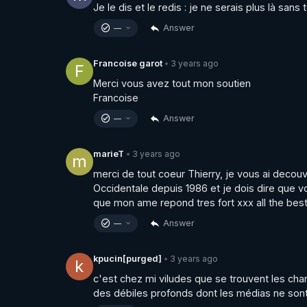
Je le dis et le redis : je ne serais plus là sans t
Answer
—
3 years ago
Francoise garot
•
F
Merci vous avez tout mon soutien 

Francoise
Answer
—
3 years ago
marieT
•
m
merci de tout coeur Thierry, je vous ai decouve
Occidentale depuis 1986 et je dois dire que vo
que mon ame repond tres fort xxx all the best
Answer
—
3 years ago
kpucin[purged]
•
k
c'est chez mi viludes que se trouvent les ch
des débiles profonds dont les médias ne sont 