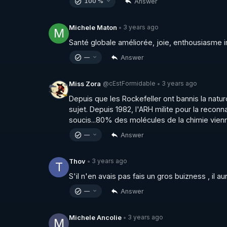
Answer
100 %
3 years ago
Michele Maton
•
M
Santé globale améliorée, joie, enthousiasme in
Answer
—
@cEstFormidable
3 years ago
Miss Zora
•
Depuis que les Rockefeller ont bannis la naturopa
sujet. Depuis 1982, l'ARH milite pour la reconn
soucis...80% des molécules de la chimie vienn
Answer
—
3 years ago
Thov
•
T
S'il n'en avais pas fais un gros buizness , il a
Answer
—
3 years ago
Michele Ancolie
•
M