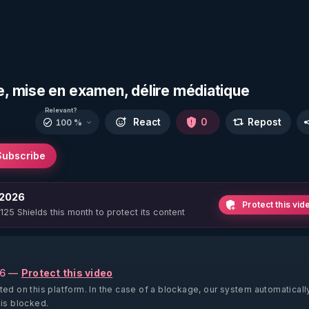
, mise en examen, délire médiatique
Relevant?
React
0
Repost
100 %
Subscribe
 2026
Protect this vid
 125 Shields this month to protect its content
26 —
Protect this video
ted on this platform.
In the case of a blockage, our system automaticall
 is blocked.