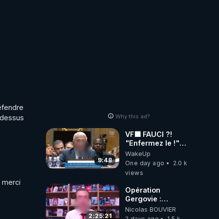
Wever !
éfendre 
Why this ad?
-dessus 
VF🟩 FAUCI ?!
"Enfermez le !"
(Lock him up!) -
WakeUp
Quartz Traduction
9:48
One day ago
2.0 k
views
 merci 
Opération
Gergovie :
‪@38resistancegauloise‬
Nicolas BOUVIER
‪@MarionSigautOfficiel‬
2:25:21
2 days ago
1.5 k