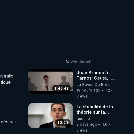
Why this ad?
Juan Branco à
tralie 
Tarnos: Ceuta, le
tique 
narcotrafic et le
La Revue De Brêle
pouvoir en France
1:45:43
19 hours ago
427
views
La stupidité de la
théorie sur la
responsabilité de
aucune
nés par 
l’homme
10:29
2 days ago
1.6 k
concernant le
views
dioxyde de