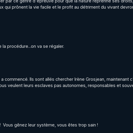
er par ce genre d'épreuve pour que la nature reprenne ses droits, 
x qui prônent la vie facile et le profit au détriment du vivant devro
ec le code réduction de 10 % sur toute la boutique Warmco
tps://www.warmcook.com/531-extracteur-jus-kuvings-revo
nération, Envol.app

s://www.envol.app/code
la procédure...on va se régaler.
rry.rgnr/
ierrycasasnovas_rgnr
a commencé. Ils sont allés chercher Irène Grosjean, maintenant c'
rrycas
ls nous veulent leurs esclaves pas autonomes, responsables et souvera
  Vous gênez leur système, vous êtes trop sain !