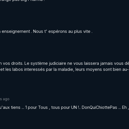
n enseignement . Nous t' espérons au plus vite .
n vos droits. Le système judiciaire ne vous laissera jamais vous d
é et les labos interessés par la maladie, leurs moyens sont bien au
rs ago
'aux tiens ... 1 pour Tous , tous pour UN !.. DonQuiChiottePas ... Eh ,