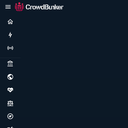
Current
Rushes
Live
Politics & institutions
World & geopolitics
Health, food & wellbeing
Society, justice & freedoms
Economy, environment & technology