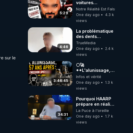
voitures
électriques se
Notre Réalité Est Falsifiée Et F
referme sur les
5:29
One day ago
4.3 k
usagers !
views
La problématique
des dents
dévitalisées et
TrueMedia
des implants
4:46
One day ago
2.4 k
views
e sur le 
🌕🚀
**L'alunissage,
57 ans après :
Infos et vérité
Émission spéciale
3:46:45
One day ago
1.3 k
avec John Doe
views
!** 👨 🚀✨
Pourquoi HAARP
prépare en réalité
un CHAOS
La Puce à l'oreille
climatique, on
34:31
One day ago
1.7 k
répond
views