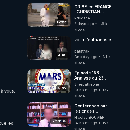
carbone.
CRISE en FRANCE
: CHRISTIAN
COTTEN FAIT une
Priscane
étrange
12:55
2 days ago
1.8 k
découverte
views
voila l'euthanasie
!
patatrak
4:49
One day ago
1.4 k
views
Episode 156
Analyse du 23
février 2025 Elon
Sherpatheone
Musk : Houston ,
8:42
10 hours ago
137
 à vous.
on a un problème
views
!
Conférence sur
les ondes
électromagnétiques
Nicolas BOUVIER
par Grégoire
2:13:08
ue les 
14 hours ago
157
Caustru et Bart de
views