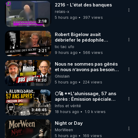
2216 - L'état des banques
▶ 30 jours gratuit sur l’application de méditation et 
relais-x
de bien-être ENVOL :

5 hours ago
397 views
2:18
Rendez-vous sur 
https://www.envol.app/code
 avec 
le code : REGENERE
Robert Bigelow avait
débriefer le pédophile
génocidaire de donald j
tic tac ufo
trump
2:21
9 hours ago
566 views
Nous ne sommes pas gênés
et nous n’avons pas besoin
de nous excuser ! #jw
Ghislain
#jehovah #collegecentral
18:30
5 hours ago
224 views
🌕🚀 **L'alunissage, 57 ans
après : Émission spéciale
avec John Doe !** 👨 🚀✨
Infos et vérité
3:46:45
18 hours ago
1.0 k views
Night or Day
MorWeen
5 hours ago
169 views