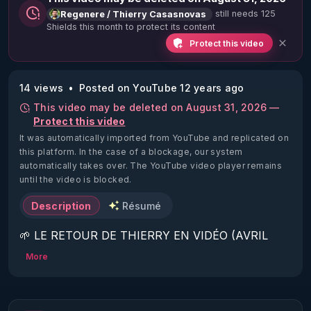
still needs 125
Regenere / Thierry Casasnovas
Shields this month to protect its content
Protect this video
14 views
Posted on YouTube 12 years ago
This video may be deleted on August 31, 2026 —
Protect this video
It was automatically imported from YouTube and replicated on
this platform.
In the case of a blockage, our system
automatically takes over. The YouTube video player remains
until the video is blocked.
Description
Résumé
🌱 LE RETOUR DE THIERRY EN VIDÉO (AVRIL 
2022)!

More
Découvrez la saison 2 des vidéos sur le nouveau 
https://www.rgnr.fr/presentation.html