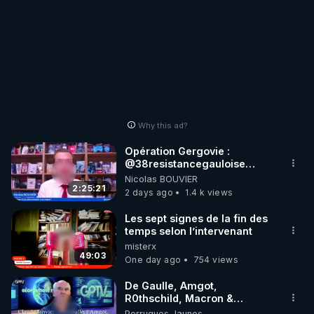
Why this ad?
Opération Gergovie :
‪@38resistancegauloise‬
‪@MarionSigautOfficiel‬
Nicolas BOUVIER
‪@gladysriifard5710‬ Laëtitia
2:25:21
2 days ago
1.4 k views
Les sept signes de la fin des
temps selon l’intervenant
misterx
49:03
One day ago
754 views
De Gaulle, Amgot,
R0thschild, Macron &
Pompidou… Macron Claude
Perruques Jaunes