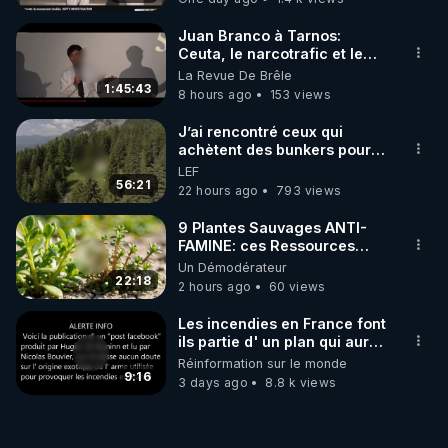
Juan Branco à Tarnos:
Ceuta, le narcotrafic et le
pouvoir en France
La Revue De Brêle
1:45:43
8 hours ago
153 views
J’ai rencontré ceux qui
achètent des bunkers pour
survivre à la fin du monde
LEF
56:21
22 hours ago
793 views
9 Plantes Sauvages ANTI-
FAMINE: ces Ressources
NUTRITIVES&MéDICINALES"gratuite
Un Démodérateur
JARDIN&des Haies
22:18
2 hours ago
60 views
Les incendies en France font
ils partie d' un plan qui aurait
débuté le 11 septembre 2001
Réinformation sur le monde
?
9:16
3 days ago
8.8 k views