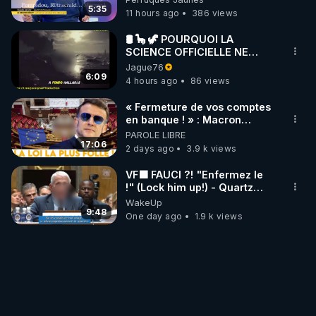
Janvier, GPTV, 18 X 2024
5:35
11 hours ago
386 views
🛢 🦕 🦖 POURQUOI LA
SCIENCE OFFICIELLE NE
CONNAÎT-ELLE PAS LA VRAIE
Jague76
ORIGINE DU PÉTROLE ?
6:09
4 hours ago
86 views
« Fermeture de vos comptes
en banque ! » : Macron
impose une loi folle !
PAROLE LIBRE
17:06
2 days ago
3.9 k views
VF🟩 FAUCI ?! "Enfermez le
!" (Lock him up!) - Quartz
Traduction
WakeUp
9:48
One day ago
1.9 k views