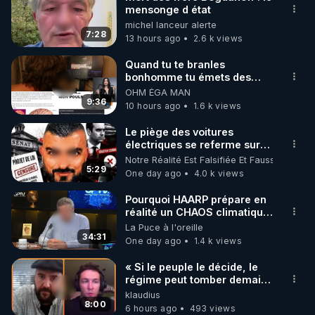
mensonge d état
🌱 INSTAGRAM

michel lanceur alerte
7:28
13 hours ago
2.6 k views
https://www.instagram.com/rdlr_thierrycasasnovas/
http://rgnr.li/instagram
Quand tu te branles
bonhomme tu émets des
ondes ils ont juste omis de
OHM ÉGA MAN
🌱 LA NEWSLETTER

t'expliquer
9:36
10 hours ago
1.6 k views
Pour ne pas rater l’actualité RGNR (stages, 
Le piège des voitures
électriques se referme sur
http://rgnr.li/news
les usagers !
Notre Réalité Est Falsifiée Et Fausse
5:29
One day ago
4.0 k views
🌱 VIDÉOS NON CENSURÉES SUR ODYSEE 

Toutes les vidéos Youtube sont aussi sur la 
Pourquoi HAARP prépare en
réalité un CHAOS climatique,
on répond
La Puce à l'oreille
http://rgnr.li/odysee
34:31
One day ago
1.4 k views
🌱 LES STAGES EN PRÉSENTIEL

« Si le peuple le décide, le
régime peut tomber demain !
»
klaudius
http://rgnr.li/stages
8:00
6 hours ago
493 views