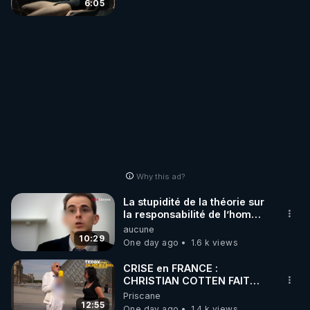
6:05
Why this ad?
La stupidité de la théorie sur
la responsabilité de l’homme
concernant le dioxyde de
aucune
carbone.
10:29
One day ago
1.6 k views
CRISE en FRANCE :
CHRISTIAN COTTEN FAIT
une étrange découverte
Priscane
12:55
One day ago
1.4 k views