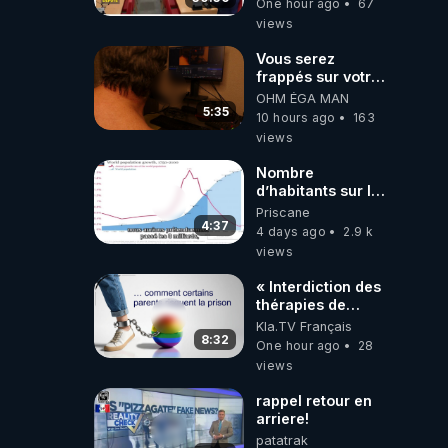
One hour ago
67
views
Vous serez
frappés sur votre
sol européens par
OHM ÉGA MAN
la faute des
5:35
10 hours ago
163
dirigeants qui
views
s'en mettent dans
le nez
Nombre
d’habitants sur la
planète Terre…
Priscane
4:37
4 days ago
2.9 k
views
« Interdiction des
thérapies de
conversion »
Kla.TV Français
8:32
One hour ago
28
views
rappel retour en
arriere!
patatrak