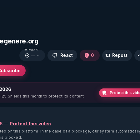
.regenere.org
Relevant?
React
0
Repost
—
Subscribe
 2026
Protect this vid
 125 Shields this month to protect its content
26 —
Protect this video
ted on this platform.
In the case of a blockage, our system automaticall
 is blocked.