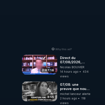
Why this ad?
Direct du
07/08/2026,
présenté par
Nicolas BOUVIER
Nicolas BOUVIER
2:07:16
14 hours ago
434
views
07/08: une
preuve que nous
somme passé en
michel lanceur alerte
absurdie une
9:55
2 hours ago
118
dictature qui veut
views