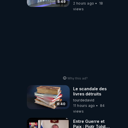
5:49
2 hours ago
18
views
Why this ad?
Le scandale des
livres détruits
tourdedavid
6:40
11 hours ago
84
views
Entre Guerre et
Paix : Piotr Tolstoi