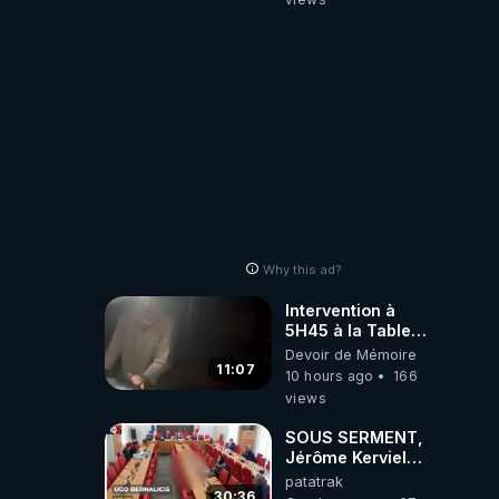
Why this ad?
Intervention à
5H45 à la Table
de Gaya, chez
Devoir de Mémoire
Kyria et Manu.
11:07
10 hours ago
166
6/08/2026
views
PARTAGEZ !
SOUS SERMENT,
Jérôme Kerviel
balance tout à
patatrak
l'Assemblée !
30:36