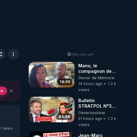
Why this ad?
Manu, le
compagnon de
Kyria, raconte sa
Devoir de Mémoire
garde à vue
16:55
14 hours ago
1.2 k
musclée.
views
eo
PARTAGEZ!
Bulletin
STRATPOL N°302.
Armée des
Generousbear
drones, MS-21 en
44:48
21 hours ago
1.3 k
série, missiles
views
coréens.
y takes
07.08.2026.
Jean-Marc