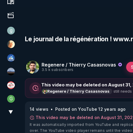
Science, history & spirituality
Culture, media & entertainment
g
gilo59
Le journal de la régénération ! www
La Puce à l'oreille
PAROLE LIBRE
Regenere / Thierry Casasnovas
3.5 k subscribers
michel lanceur alerte
This video may be deleted on August 31,
JSF - TV
still needs
Regenere / Thierry Casasnovas
G
Generousbear
14 views
Posted on YouTube 12 years ago
▼
View More
This video may be deleted on August 31, 20
It was automatically imported from YouTube and replica
over. The YouTube video player remains until the video