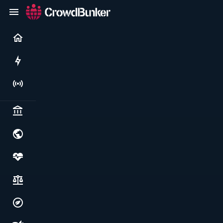
Current
Rushes
Live
Politics & institutions
World & geopolitics
Health, food & wellbeing
Society, justice & freedoms
Economy, environment & technology