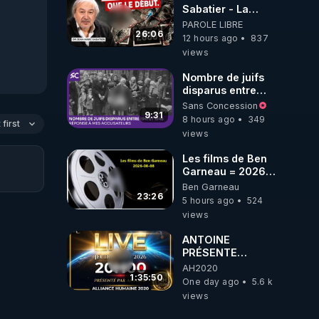
Sabatier - La
Covid-19 n'a été
PAROLE LIBRE
que le début -
26:06
12 hours ago
837
L'ARNm &
views
l'ARNm-aa jusqu
où auront-t-il ?
Nombre de juifs
disparus entre
1941 et 1945
Sans Concession
(Réponse à mes
9:31
8 hours ago
349
first
accusateurs)
views
Les films de Ben
Garneau = 2026-
08-08
Ben Garneau
23:26
5 hours ago
524
views
ANTOINE
PRÉSENTE
AH2020 LE LIVE
AH2020
20H ***DU
1:35:50
One day ago
5.6 k
06/08/2026***
views