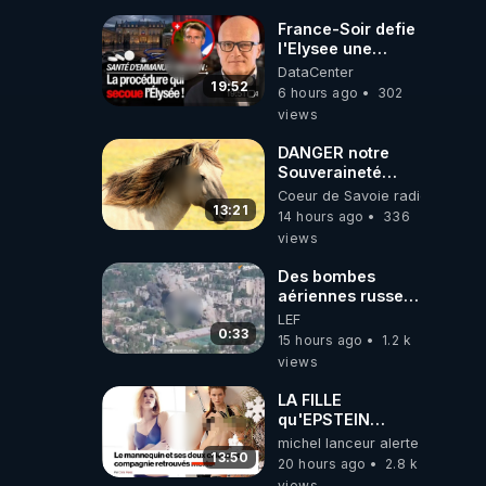
faire taire ses
opposant !
France-Soir defie
l'Elysee une
procedure inedite
DataCenter
sur la sante du
19:52
6 hours ago
302
president - Nexus
views
DANGER notre
Souveraineté
Alimentaire est
Coeur de Savoie radioweb TV
attaqué...
13:21
14 hours ago
336
views
Des bombes
aériennes russes
anéantissent les
LEF
centres de
0:33
15 hours ago
1.2 k
contrôle de
views
drones de 3
brigades
LA FILLE
ukrainienne
qu'EPSTEIN
VOULAIT CACHER
michel lanceur alerte
13:50
20 hours ago
2.8 k
views