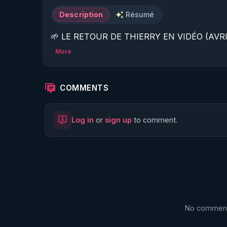
Description
Résumé
🌱 LE RETOUR DE THIERRY EN VIDÉO (AVRIL
More
https://www.rgnr.fr/presentation.html
🌱 LE MAGAZINE RÉGÉNÈRE 

COMMENTS
http://rgnr.li/ymag
Log in
or
sign up
to comment.
🌱 LA BOUTIQUE DU MAGAZINE

https://boutique.magazine-regenere.fr/
🌱 FIL TELEGRAM

https://t.me/rgnr_fr
No comments