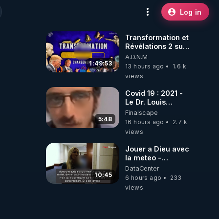
Log in
Transformation et
Révélations 2 sur
2 - live du
A.D.N.M
07/08/26
1:49:53
13 hours ago
1.6 k
views
Covid 19 : 2021 -
Le Dr. Louis
Fouché renverse
Finalscape
le plateau de
5:48
16 hours ago
2.7 k
CNews !
views
Jouer a Dieu avec
la meteo -
Citoicitoyen
DataCenter
10:45
6 hours ago
233
views