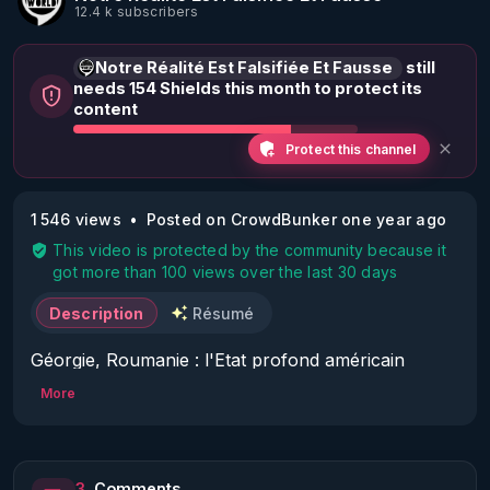
12.4 k subscribers
Notre Réalité Est Falsifiée Et Fausse
still
needs 154 Shields this month to protect its
content
Protect this channel
1 546 views
Posted on CrowdBunker one year ago
This video is protected by the community because it
got more than 100 views over the last 30 days
Description
Résumé
Géorgie, Roumanie : l'Etat profond américain 
derrière les révoltes ! - N. Mirkovic/F. Aigouy
More
3
Comments