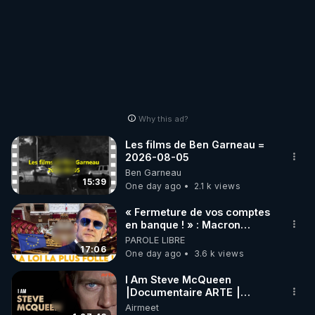
Why this ad?
Les films de Ben Garneau =
2026-08-05
Ben Garneau
15:39
One day ago
2.1 k views
« Fermeture de vos comptes
en banque ! » : Macron
impose une loi folle !
PAROLE LIBRE
17:06
One day ago
3.6 k views
I Am Steve McQueen
⎮Documentaire ARTE ⎮
Cinema
Airmeet