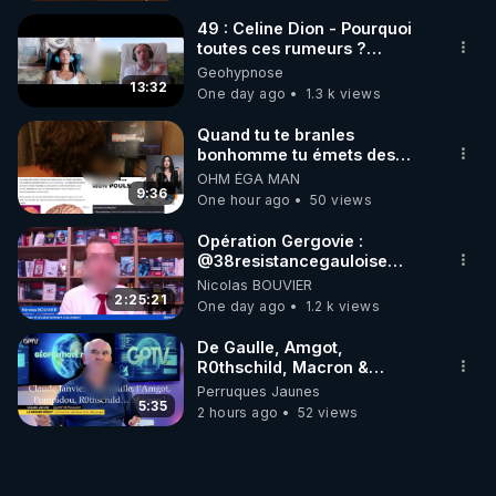
en raison de
nombre de mères et
contraintes
49 : Celine Dion - Pourquoi
d'enfants accompagnés…
budgétaires, le nombre
toutes ces rumeurs ?
de mères et d'enfants
Enquête sous hypnose
accompagnés…
Geohypnose
13:32
One day ago
1.3 k views
Quand tu te branles
bonhomme tu émets des
ondes ils ont juste omis de
OHM ÉGA MAN
t'expliquer
9:36
One hour ago
50 views
Opération Gergovie :
‪@38resistancegauloise‬
‪@MarionSigautOfficiel‬
Nicolas BOUVIER
‪@gladysriifard5710‬ Laëtitia
2:25:21
One day ago
1.2 k views
De Gaulle, Amgot,
R0thschild, Macron &
Pompidou… Macron Claude
Perruques Jaunes
Janvier, GPTV, 18 X 2024
5:35
2 hours ago
52 views