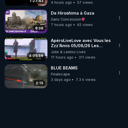
1:27:43
4 hours ago
57 views
De Hiroshima à Gaza
Sans Concession
7 hours ago
62 views
6:36
ApéroLiveLove avec Vous les
Zzz'Amis 05/08/26 Les
Zzz'Infos Bonheur de Leelou
Julie & Leelou Lives
4:05:56
17 hours ago
311 views
BLUE BEAMS
Finalscape
3 days ago
7.3 k views
2:15