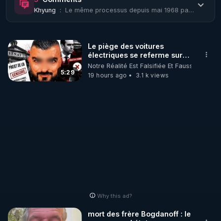
Khyung
:
Le même processus depuis mai 1968 partout dans le monde .
Le piège des voitures
électriques se referme sur
les usagers !
Notre Réalité Est Falsifiée Et Fausse
5:29
19 hours ago
3.1 k views
Why this ad?
mort des frère Bogdanoff : le