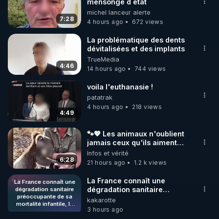
mensonge d état
michel lanceur alerte
7:28
4 hours ago
672 views
La problématique des dents
dévitalisées et des implants
TrueMedia
4:46
14 hours ago
744 views
voila l'euthanasie !
patatrak
4 hours ago
218 views
4:49
🐾💖 Les animaux n'oublient
jamais ceux qu'ils aiment…
🥹❤️
Infos et vérité
6:28
21 hours ago
1.2 k views
La France connaît une
La France connaît une
dégradation sanitaire
dégradation sanitaire
préoccupante de sa
préoccupante de sa
kakarotte
mortalité infantile, la
mortalité infantile, la faisant
3 hours ago
faisant chuter à la
chuter à la 23ème place sur
23ème place sur 27