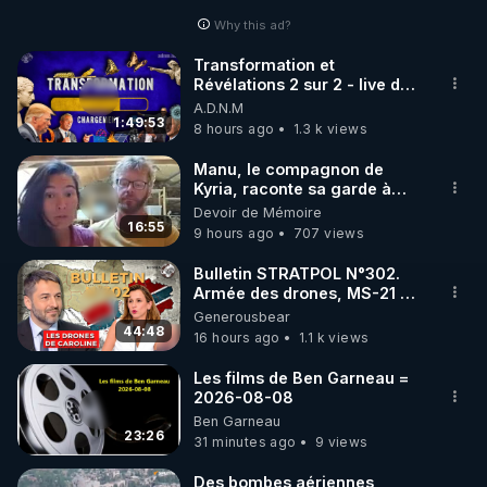
Why this ad?
http://rgnr.li/facebook
Transformation et
Révélations 2 sur 2 - live du
🌱 INSTAGRAM

07/08/26
A.D.N.M
1:49:53
8 hours ago
1.3 k views
https://www.instagram.com/rdlr_thierrycasasnovas/
http://rgnr.li/instagram
Manu, le compagnon de
Kyria, raconte sa garde à
vue musclée. PARTAGEZ!
Devoir de Mémoire
🌱 LA NEWSLETTER

16:55
9 hours ago
707 views
Pour ne pas rater l’actualité RGNR (stages, 
Bulletin STRATPOL N°302.
Armée des drones, MS-21 en
http://rgnr.li/news
série, missiles coréens.
Generousbear
07.08.2026.
44:48
16 hours ago
1.1 k views
🌱 VIDÉOS NON CENSURÉES SUR ODYSEE 

Toutes les vidéos Youtube sont aussi sur la 
Les films de Ben Garneau =
2026-08-08
Ben Garneau
http://rgnr.li/odysee
23:26
31 minutes ago
9 views
🌱 LES STAGES EN PRÉSENTIEL

Des bombes aériennes