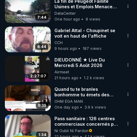
La fin de Peugeot Faillite
Usines et Emplois Menacees
- L'heure de l'auto
DataCenter
7:44
One hour ago
8 views
Gabriel Attal - Choupinet se
voit en haut de l'affiche
CCH
6:44
9 hours ago
187 views
DIEUDONNÉ ★ Live Du
Mercredi 5 Août 2026
Airmeet
2:27:07
21 hours ago
1.2 k views
Quand tu te branles
bonhomme tu émets des
ondes ils ont juste omis de
OHM ÉGA MAN
t'expliquer
9:35
One day ago
3.9 k views
Pass sanitaire : 126 centres
commerciaux concernés par
l'obligation dans toute la
Ni Oubli Ni Pardon
France
1:34
22 hours ago
4.1 k views