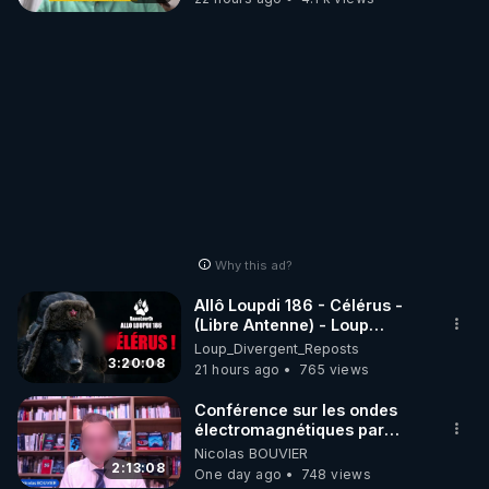
Why this ad?
Allô Loupdi 186 - Célérus -
(Libre Antenne) - Loup
Divergent 2026.08.06
Loup_Divergent_Reposts
3:20:08
21 hours ago
765 views
Conférence sur les ondes
électromagnétiques par
Grégoire Caustru et Bart de
Nicolas BOUVIER
Wever !
2:13:08
One day ago
748 views