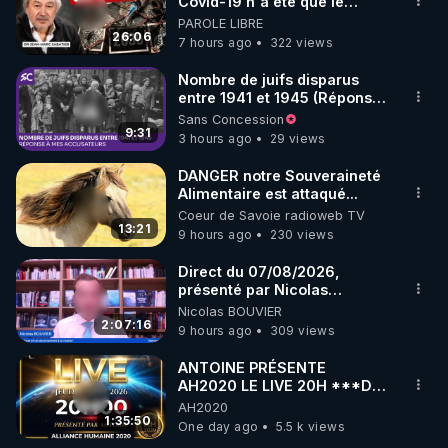
marque SANA : 

Covid-19 n'a été que le
début - L'ARN messager
PAROLE LIBRE
Rendez-vous sur 
http://rgnr.li/lechoubrave
 avec le 
jusqu où ira-t-il ?
26:06
7 hours ago
322 views
code : REGENERE10

Nombre de juifs disparus
▶ 30 jours gratuit sur l’application de méditation et 
entre 1941 et 1945 (Réponse
à mes accusateurs)
Sans Concession
de bien-être ENVOL :

9:31
3 hours ago
29 views
Rendez-vous sur 
https://www.envol.app/code
 avec 
le code : REGENERE
DANGER notre Souveraineté
Alimentaire est attaqué...
Coeur de Savoie radioweb TV
13:21
9 hours ago
230 views
Direct du 07/08/2026,
présenté par Nicolas
BOUVIER
Nicolas BOUVIER
2:07:16
9 hours ago
309 views
ANTOINE PRÉSENTE
AH2020 LE LIVE 20H ***DU
06/08/2026***
AH2020
1:35:50
One day ago
5.5 k views