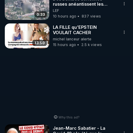
russes anéantissent les
centres de contrôle de
LEF
http://rgnr.li/stages
drones de 3 brigades
0:33
10 hours ago
837 views
ukrainienne
_________

LA FILLE qu'EPSTEIN
VOULAIT CACHER
michel lanceur alerte
LES CODES PROMO DES PARTENAIRES

13:50
15 hours ago
2.5 k views
▶ 10 % de réduction sur toute la boutique 
WARMCOOK (Kuvings) : 

Rendez-vous sur : 
http://rgnr.li/warmcook
 avec le 
code : REGENERE10

▶ 10 % de réduction sur une sélection de produits 
de la boutique VIDYA : 

Rendez-vous sur : 
http://rgnr.li/vidya
 avec le code : 
REGENERE10

Why this ad?
▶ 10 % de réduction sur les extracteurs de la 
Jean-Marc Sabatier - La