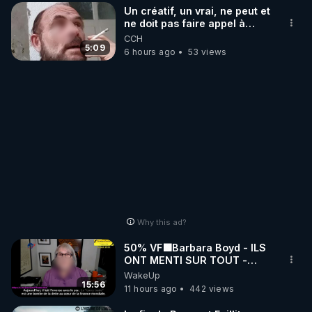
Un créatif, un vrai, ne peut et
ne doit pas faire appel à
l'intelligence artificielle
CCH
5:09
6 hours ago
53 views
Why this ad?
50% VF🟩Barbara Boyd - ILS
ONT MENTI SUR TOUT -
Jocelyne Traduction
WakeUp
15:56
11 hours ago
442 views