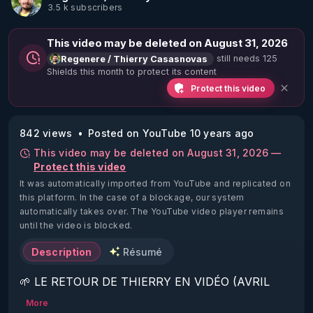
3.5 k subscribers
This video may be deleted on August 31, 2026
still needs 125
Regenere / Thierry Casasnovas
Shields this month to protect its content
Protect this video
842 views
Posted on YouTube 10 years ago
This video may be deleted on August 31, 2026 —
Protect this video
It was automatically imported from YouTube and replicated on
this platform.
In the case of a blockage, our system
automatically takes over. The YouTube video player remains
until the video is blocked.
Description
Résumé
🌱 LE RETOUR DE THIERRY EN VIDÉO (AVRIL 
2022)!

More