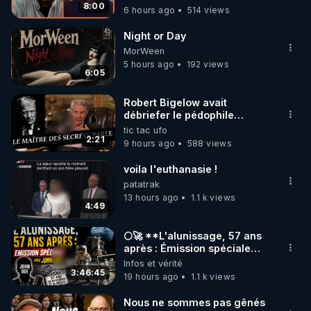
8:00
6 hours ago
514 views
code : REGENERE10

Night or Day
▶ 30 jours gratuit sur l’application de méditation et 
MorWeen
de bien-être ENVOL :

5 hours ago
192 views
6:05
Rendez-vous sur 
https://www.envol.app/code
 avec 
le code : REGENERE
Robert Bigelow avait
débriefer le pédophile
génocidaire de donald j
tic tac ufo
trump
2:21
9 hours ago
588 views
voila l'euthanasie !
patatrak
13 hours ago
1.1 k views
4:49
🌕🚀 **L'alunissage, 57 ans
après : Émission spéciale
avec John Doe !** 👨 🚀✨
Infos et vérité
3:46:45
19 hours ago
1.1 k views
Nous ne sommes pas gênés