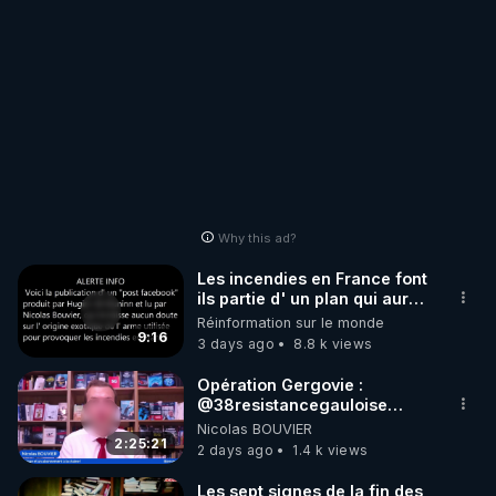
Why this ad?
Les incendies en France font
ils partie d' un plan qui aurait
débuté le 11 septembre 2001
Réinformation sur le monde
?
9:16
3 days ago
8.8 k views
Opération Gergovie :
‪@38resistancegauloise‬
‪@MarionSigautOfficiel‬
Nicolas BOUVIER
‪@gladysriifard5710‬ Laëtitia
2:25:21
2 days ago
1.4 k views
Les sept signes de la fin des