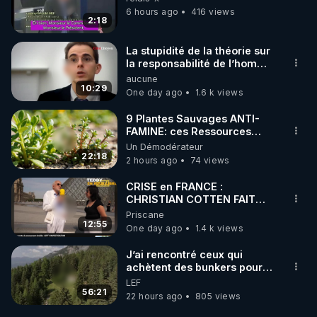
6 hours ago
416 views
2:18
La stupidité de la théorie sur
la responsabilité de l’homme
concernant le dioxyde de
aucune
carbone.
10:29
One day ago
1.6 k views
9 Plantes Sauvages ANTI-
FAMINE: ces Ressources
NUTRITIVES&MéDICINALES"gratuite
Un Démodérateur
JARDIN&des Haies
22:18
2 hours ago
74 views
CRISE en FRANCE :
CHRISTIAN COTTEN FAIT
une étrange découverte
Priscane
12:55
One day ago
1.4 k views
J’ai rencontré ceux qui
achètent des bunkers pour
survivre à la fin du monde
LEF
56:21
22 hours ago
805 views