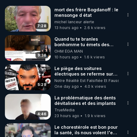
http://rgnr.li/facebook
mort des frère Bogdanoff : le
mensonge d état
🌱 INSTAGRAM

michel lanceur alerte
7:28
13 hours ago
2.6 k views
https://www.instagram.com/rdlr_thierrycasasnovas/
http://rgnr.li/instagram
Quand tu te branles
bonhomme tu émets des
ondes ils ont juste omis de
OHM ÉGA MAN
🌱 LA NEWSLETTER

t'expliquer
9:36
10 hours ago
1.6 k views
Pour ne pas rater l’actualité RGNR (stages, 
Le piège des voitures
électriques se referme sur
http://rgnr.li/news
les usagers !
Notre Réalité Est Falsifiée Et Fausse
5:29
One day ago
4.0 k views
🌱 VIDÉOS NON CENSURÉES SUR ODYSEE 

Toutes les vidéos Youtube sont aussi sur la 
La problématique des dents
dévitalisées et des implants
TrueMedia
http://rgnr.li/odysee
4:46
23 hours ago
1.9 k views
🌱 LES STAGES EN PRÉSENTIEL

Le chorestérole est bon pour
la santé, ils nous volent l'eau