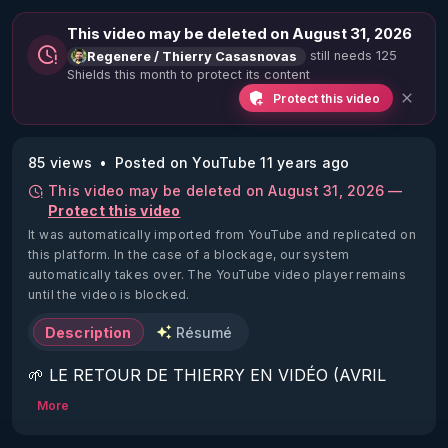
This video may be deleted on August 31, 2026
still needs 125
Regenere / Thierry Casasnovas
Shields this month to protect its content
Protect this video
85 views
Posted on YouTube 11 years ago
This video may be deleted on August 31, 2026 —
Protect this video
It was automatically imported from YouTube and replicated on
this platform.
In the case of a blockage, our system
automatically takes over. The YouTube video player remains
until the video is blocked.
Description
Résumé
🌱 LE RETOUR DE THIERRY EN VIDÉO (AVRIL 
2022)!

More
Découvrez la saison 2 des vidéos sur le nouveau 