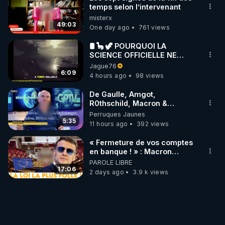
temps selon l’intervenant
misterx
49:03
One day ago
761 views
🛢 🦕 🦖 POURQUOI LA
SCIENCE OFFICIELLE NE
CONNAÎT-ELLE PAS LA VRAIE
Jague76
ORIGINE DU PÉTROLE ?
6:09
4 hours ago
98 views
De Gaulle, Amgot,
R0thschild, Macron &
Pompidou… Macron Claude
Perruques Jaunes
Janvier, GPTV, 18 X 2024
5:35
11 hours ago
392 views
« Fermeture de vos comptes
en banque ! » : Macron
impose une loi folle !
PAROLE LIBRE
17:06
2 days ago
3.9 k views