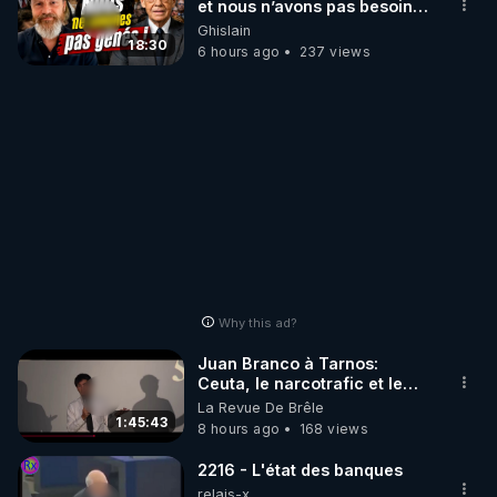
et nous n’avons pas besoin
de nous excuser ! #jw
Ghislain
#jehovah #collegecentral
18:30
6 hours ago
237 views
Why this ad?
Juan Branco à Tarnos:
Ceuta, le narcotrafic et le
pouvoir en France
La Revue De Brêle
1:45:43
8 hours ago
168 views
2216 - L'état des banques
relais-x