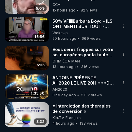
l'intelligence artificielle
CCH
5:09
15 hours ago
82 views
50% VF🟩Barbara Boyd - ILS
ONT MENTI SUR TOUT -
Jocelyne Traduction
WakeUp
15:56
20 hours ago
669 views
Vous serez frappés sur votre
sol européens par la faute
des dirigeants qui s'en
OHM ÉGA MAN
mettent dans le nez
5:35
13 hours ago
316 views
ANTOINE PRÉSENTE
AH2020 LE LIVE 20H ***DU
06/08/2026***
AH2020
1:35:50
One day ago
5.8 k views
« Interdiction des thérapies
de conversion »
Kla.TV Français
8:32
4 hours ago
138 views