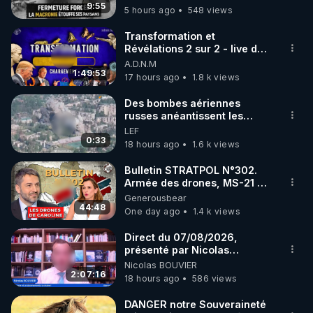
taire ses opposant !
9:55
5 hours ago
548 views
code : REGENERE10

Transformation et
▶ 30 jours gratuit sur l’application de méditation et 
Révélations 2 sur 2 - live du
07/08/26
A.D.N.M
de bien-être ENVOL :

1:49:53
17 hours ago
1.8 k views
Rendez-vous sur 
https://www.envol.app/code
 avec 
le code : REGENERE
Des bombes aériennes
russes anéantissent les
centres de contrôle de
LEF
drones de 3 brigades
0:33
18 hours ago
1.6 k views
ukrainienne
Bulletin STRATPOL N°302.
Armée des drones, MS-21 en
série, missiles coréens.
Generousbear
07.08.2026.
44:48
One day ago
1.4 k views
Direct du 07/08/2026,
présenté par Nicolas
BOUVIER
Nicolas BOUVIER
2:07:16
18 hours ago
586 views
DANGER notre Souveraineté