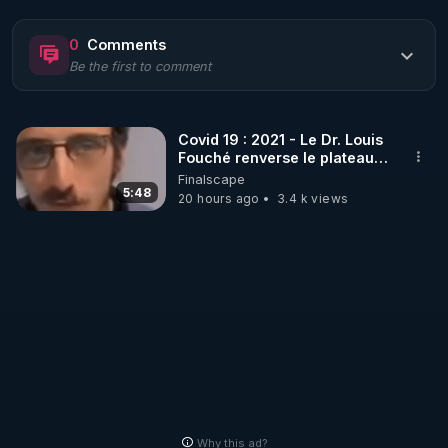
https://www.rgnr.fr/presentation.html
0
Comments
Be the first to comment
🌱 LE MAGAZINE RÉGÉNÈRE 

http://rgnr.li/ymag
Covid 19 : 2021 - Le Dr. Louis
Fouché renverse le plateau
🌱 LA BOUTIQUE DU MAGAZINE

de CNews !
Finalscape
Pour obtenir les anciens numéros que vous avez 
5:48
20 hours ago
3.4 k views
https://boutique.magazine-regenere.fr/
🌱 FIL TELEGRAM

Écoutez les podcasts gratuits de Thierry et les 
https://t.me/rgnr_fr
🌱 FACEBOOK

Why this ad?