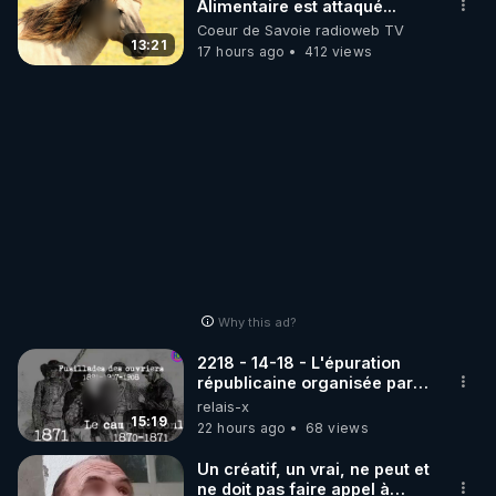
Alimentaire est attaqué...
Coeur de Savoie radioweb TV
13:21
17 hours ago
412 views
Why this ad?
2218 - 14-18 - L'épuration
républicaine organisée par
les frères de la truelle
relais-x
15:19
22 hours ago
68 views
Un créatif, un vrai, ne peut et
ne doit pas faire appel à