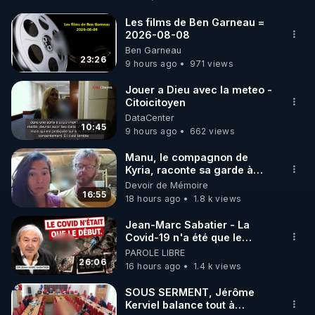
http://rgnr.li/facebook
Les films de Ben Garneau =
2026-08-08
🌱 INSTAGRAM

Ben Garneau
23:26
9 hours ago
971 views
https://www.instagram.com/rdlr_thierrycasasnovas/
http://rgnr.li/instagram
Jouer a Dieu avec la meteo -
Citoicitoyen
DataCenter
🌱 LA NEWSLETTER

10:45
9 hours ago
662 views
Pour ne pas rater l’actualité RGNR (stages, 
Manu, le compagnon de
Kyria, raconte sa garde à
http://rgnr.li/news
vue musclée. PARTAGEZ!
Devoir de Mémoire
16:55
18 hours ago
1.8 k views
🌱 VIDÉOS NON CENSURÉES SUR ODYSEE 

Toutes les vidéos Youtube sont aussi sur la 
Jean-Marc Sabatier - La
Covid-19 n'a été que le
début - L'ARNm & l'ARNm-aa
PAROLE LIBRE
http://rgnr.li/odysee
jusqu où auront-t-il ?
26:06
16 hours ago
1.4 k views
🌱 LES STAGES EN PRÉSENTIEL

SOUS SERMENT, Jérôme
Kerviel balance tout à