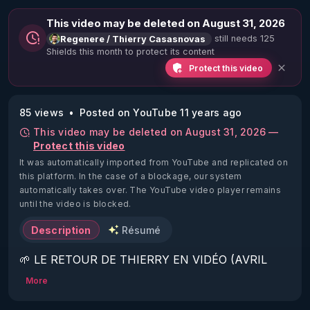
This video may be deleted on August 31, 2026
still needs 125
Regenere / Thierry Casasnovas
Shields this month to protect its content
Protect this video
85 views
Posted on YouTube 11 years ago
This video may be deleted on August 31, 2026 —
Protect this video
It was automatically imported from YouTube and replicated on
this platform.
In the case of a blockage, our system
automatically takes over. The YouTube video player remains
until the video is blocked.
Description
Résumé
🌱 LE RETOUR DE THIERRY EN VIDÉO (AVRIL 
2022)!

More
Découvrez la saison 2 des vidéos sur le nouveau 