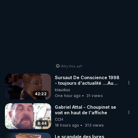
Why this ad?
Sursaut De Conscience 1998
- toujours d'actualité ....Au
Dela Du Réel
klaudius
42:22
One hour ago
31 views
Gabriel Attal - Choupinet se
voit en haut de l'affiche
CCH
6:44
18 hours ago
313 views
Le scandale des livres