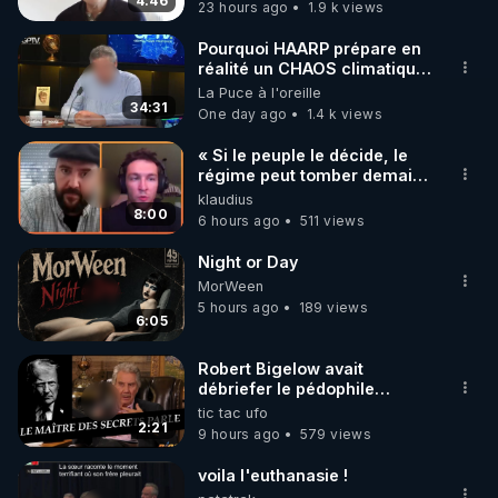
4:46
23 hours ago
1.9 k views
code : REGENERE10

Pourquoi HAARP prépare en
▶ 30 jours gratuit sur l’application de méditation et 
réalité un CHAOS climatique,
on répond
La Puce à l'oreille
de bien-être ENVOL :

34:31
One day ago
1.4 k views
Rendez-vous sur 
https://www.envol.app/code
 avec 
le code : REGENERE
« Si le peuple le décide, le
régime peut tomber demain !
»
klaudius
8:00
6 hours ago
511 views
Night or Day
MorWeen
5 hours ago
189 views
6:05
Robert Bigelow avait
débriefer le pédophile
génocidaire de donald j
tic tac ufo
trump
2:21
9 hours ago
579 views
voila l'euthanasie !