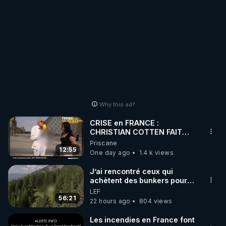
Why this ad?
CRISE en FRANCE :
CHRISTIAN COTTEN FAIT
une étrange découverte
Priscane
12:55
One day ago
1.4 k views
J’ai rencontré ceux qui
achètent des bunkers pour
survivre à la fin du monde
LEF
56:21
22 hours ago
804 views
Les incendies en France font