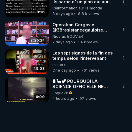
ils partie d' un plan qui aurait
débuté le 11 septembre 2001
Réinformation sur le monde
?
9:16
3 days ago
8.8 k views
Opération Gergovie :
‪@38resistancegauloise‬
‪@MarionSigautOfficiel‬
Nicolas BOUVIER
‪@gladysriifard5710‬ Laëtitia
2:25:21
2 days ago
1.4 k views
Les sept signes de la fin des
temps selon l’intervenant
misterx
49:03
One day ago
761 views
🛢 🦕 🦖 POURQUOI LA
SCIENCE OFFICIELLE NE
CONNAÎT-ELLE PAS LA VRAIE
Jague76
ORIGINE DU PÉTROLE ?
6:09
4 hours ago
97 views