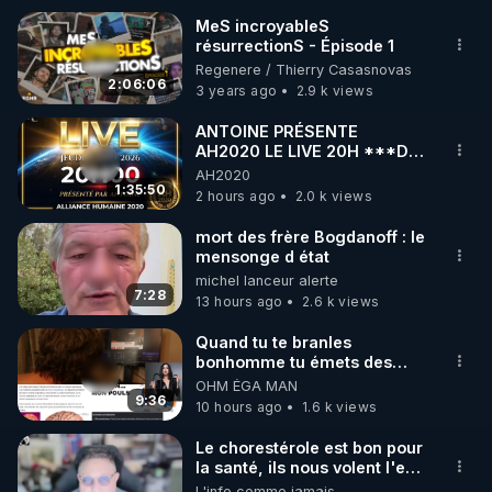
MeS incroyableS
résurrectionS - Épisode 1
🌱 INSTAGRAM

Regenere / Thierry Casasnovas
2:06:06
3 years ago
2.9 k views
https://www.instagram.com/rdlr_thierrycasasnovas/
http://rgnr.li/instagram
ANTOINE PRÉSENTE
AH2020 LE LIVE 20H ***DU
06/08/2026***
AH2020
🌱 LA NEWSLETTER

1:35:50
2 hours ago
2.0 k views
Pour ne pas rater l’actualité RGNR (stages, 
mort des frère Bogdanoff : le
mensonge d état
http://rgnr.li/news
michel lanceur alerte
7:28
13 hours ago
2.6 k views
🌱 VIDÉOS NON CENSURÉES SUR ODYSEE 

Toutes les vidéos Youtube sont aussi sur la 
Quand tu te branles
bonhomme tu émets des
ondes ils ont juste omis de
OHM ÉGA MAN
http://rgnr.li/odysee
t'expliquer
9:36
10 hours ago
1.6 k views
🌱 LES STAGES EN PRÉSENTIEL

Le chorestérole est bon pour
la santé, ils nous volent l'eau
! 😒🤢😡
L'info comme jamais