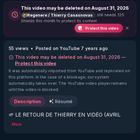
This video may be deleted on August 31, 2026
still needs 125
Regenere / Thierry Casasnovas
Shields this month to protect its content
Protect this video
55 views
Posted on YouTube 7 years ago
This video may be deleted on August 31, 2026 —
Protect this video
It was automatically imported from YouTube and replicated on
this platform.
In the case of a blockage, our system
automatically takes over. The YouTube video player remains
until the video is blocked.
Description
Résumé
🌱 LE RETOUR DE THIERRY EN VIDÉO (AVRIL 
2022)!

More
Découvrez la saison 2 des vidéos sur le nouveau 