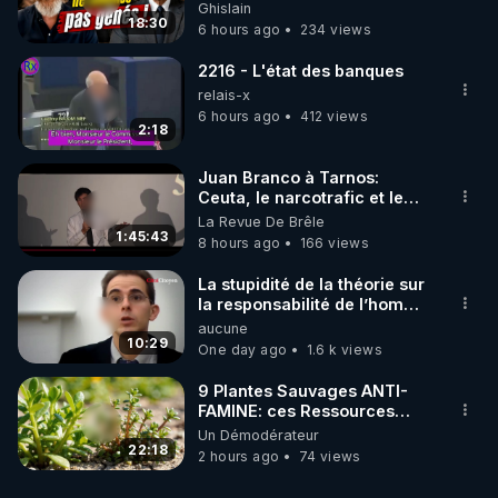
de nous excuser ! #jw
Ghislain
#jehovah #collegecentral
18:30
6 hours ago
234 views
2216 - L'état des banques
relais-x
6 hours ago
412 views
2:18
Juan Branco à Tarnos:
Ceuta, le narcotrafic et le
pouvoir en France
La Revue De Brêle
1:45:43
8 hours ago
166 views
La stupidité de la théorie sur
la responsabilité de l’homme
concernant le dioxyde de
aucune
carbone.
10:29
One day ago
1.6 k views
9 Plantes Sauvages ANTI-
FAMINE: ces Ressources
NUTRITIVES&MéDICINALES"gratuite
Un Démodérateur
JARDIN&des Haies
22:18
2 hours ago
74 views