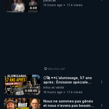
patatrak
13 hours ago
1.1 k views
4:49
Why this ad?
🌕🚀 **L'alunissage, 57 ans
après : Émission spéciale
avec John Doe !** 👨 🚀✨
Infos et vérité
3:46:45
19 hours ago
1.1 k views
Nous ne sommes pas gênés
et nous n’avons pas besoin