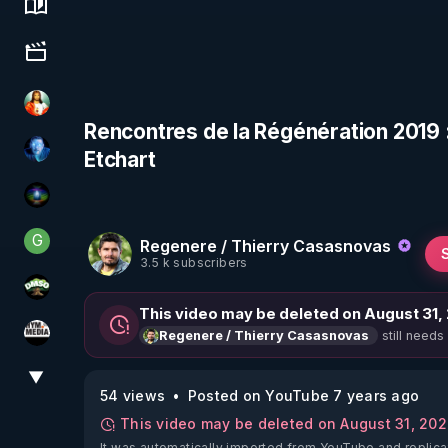
Science, history & spirituality
Culture, media & entertainment
L'autre son de cloche
Rencontres de la Régénération 2019 :
Etchart
AH2020
WakeUp
G
Regenere / Thierry Casasnovas
Generousbear
3.5 k subscribers
DMSO pour TOUS
This video may be deleted on August 31,
still needs
Regenere / Thierry Casasnovas
HYM.MEDIA
▼
View More
54 views
Posted on YouTube 7 years ago
This video may be deleted on August 31, 20
It was automatically imported from YouTube and replica