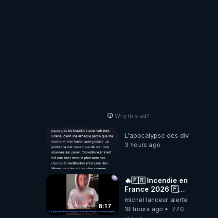
Why this ad?
L'apocalypse des divulgations
3 hours ago
🔥🇫🇷 Incendie en
France 2026 🇫🇷
🔥 💥Criminel ou
michel lanceur alerte
coincidence
6:17
18 hours ago
770
naturelle?💥