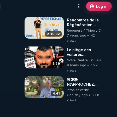
Log in
Rencontres de la
Régénération
2019 : Le vivant
Regenere / Thierry Casasnova
EST son
2:10:32
7 years ago
42
environnement
views
avec Pierre
Etchart (partie 1)
Le piège des
voitures
électriques se
Notre Réalité Est Falsifiée Et F
referme sur les
5:29
9 hours ago
1.5 k
usagers !
views
🚨👽🌍
N’APPROCHEZ
PAS LA TERRE ! 😱
Infos et vérité
🛸
4:41
One day ago
2.1 k
views