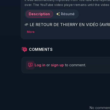
over. The YouTube video player remains until the video
Description
Résumé
🌱 LE RETOUR DE THIERRY EN VIDÉO (AVRIL
More
https://www.rgnr.fr/presentation.html
🌱 LE MAGAZINE RÉGÉNÈRE 

COMMENTS
http://rgnr.li/ymag
Log in
or
sign up
to comment.
🌱 LA BOUTIQUE DU MAGAZINE

https://boutique.magazine-regenere.fr/
🌱 FIL TELEGRAM

https://t.me/rgnr_fr
No comments