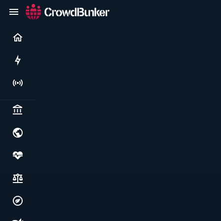
Current
Rushes
Live
Politics & institutions
World & geopolitics
Health, food & wellbeing
Society, justice & freedoms
Economy, environment & technology