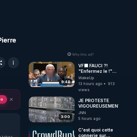
Pierre
Why this ad?
VF🟩 FAUCI ?!
"Enfermez le !"
(Lock him up!) -
WakeUp
Quartz Traduction
9:48
13 hours ago
913
views
eo
JE PROTESTE
VIGOUREUSEMENT
JNN
3:00
5 hours ago
C'est quoi cette
connerie sur
y takes