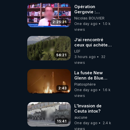
Opération
Gergovie :
‪@38resistancegauloise‬
Nicolas BOUVIER
‪@MarionSigautOfficiel‬
2:25:21
One day ago
1.0 k
‪@gladysriifard5710‬
views
Laëtitia
J’ai rencontré
ceux qui achètent
des bunkers pour
LEF
survivre à la fin
56:21
3 hours ago
32
du monde
views
La fusée New
Glenn de Blue
Origin vient de
Platosphère
partir en fumée.
2:43
One day ago
1.6 k
views
L'Invasion de
Ceuta intox?
aucune
15:41
One day ago
2.4 k
views