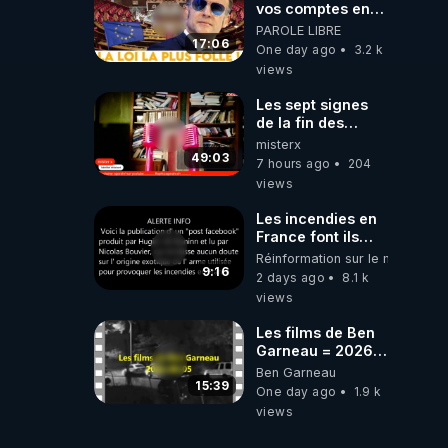
vos comptes en
banque ! » :
PAROLE LIBRE
Macron impose
17:06
One day ago
3.2 k
une loi folle !
views
Les sept signes
de la fin des
temps selon
misterx
l’intervenant
49:03
7 hours ago
204
views
Les incendies en
France font ils
partie d' un plan
Réinformation sur le monde
qui aurait débuté
9:16
2 days ago
8.1 k
le 11 septembre
views
2001 ?
Les films de Ben
Garneau = 2026-
08-05
Ben Garneau
15:39
One day ago
1.9 k
views