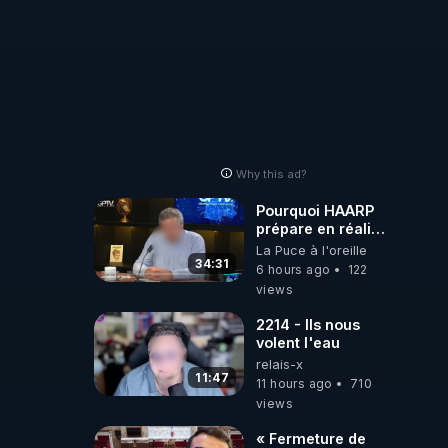
comme "VK, X,
Odysee, et Tik-
Tok", je vous
mettrai les liens
en commentaires.
Bisous la famille.
Why this ad?
Pourquoi HAARP
prépare en réalité
un CHAOS
La Puce à l'oreille
climatique, on
34:31
6 hours ago
122
répond
views
2214 - Ils nous
volent l'eau
relais-x
11:47
11 hours ago
710
views
« Fermeture de