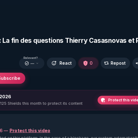
 La fin des questions Thierry Casasnovas et 
Relevant?
React
0
Repost
—
Subscribe
 2026
Protect this vid
 125 Shields this month to protect its content
26 —
Protect this video
ted on this platform.
In the case of a blockage, our system automaticall