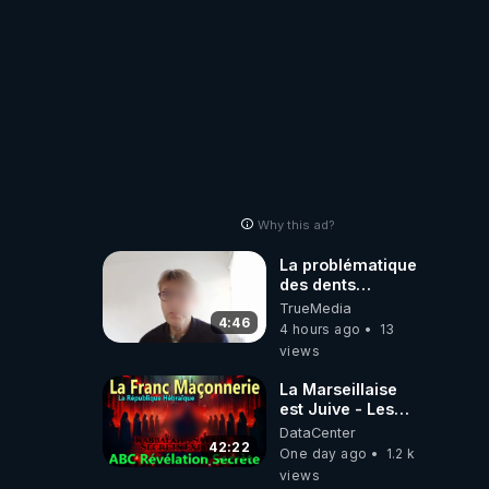
Why this ad?
La problématique
des dents
dévitalisées et
TrueMedia
des implants
4:46
4 hours ago
13
views
La Marseillaise
est Juive - Les
Reseaux - Gallia
DataCenter
et la France -
42:22
One day ago
1.2 k
Symbolisme
views