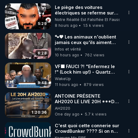
Le piège des voitures
électriques se referme sur
🌱 INSTAGRAM

les usagers !
Notre Réalité Est Falsifiée Et Fausse
5:29
8 hours ago
1.5 k views
https://www.instagram.com/rdlr_thierrycasasnovas/
http://rgnr.li/instagram
🐾💖 Les animaux n'oublient
jamais ceux qu'ils aiment…
🥹❤️
Infos et vérité
🌱 LA NEWSLETTER

6:28
10 hours ago
762 views
Pour ne pas rater l’actualité RGNR (stages, 
VF🟩 FAUCI ?! "Enfermez le
!" (Lock him up!) - Quartz
http://rgnr.li/news
Traduction
WakeUp
9:48
11 hours ago
879 views
🌱 VIDÉOS NON CENSURÉES SUR ODYSEE 

Toutes les vidéos Youtube sont aussi sur la 
ANTOINE PRÉSENTE
AH2020 LE LIVE 20H ***DU
04/08/2026*** 📷LE
AH2020
http://rgnr.li/odysee
GRAND RÉVEIL EST EN
1:20:36
One day ago
5.7 k views
MARCHE 📷
🌱 LES STAGES EN PRÉSENTIEL

C'est quoi cette connerie sur
CrowdBunker ???? Si on ne
peut plus publier, c'est un
Kearunn Mc EIRE