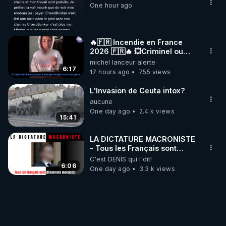
One hour ago
🔥🇫🇷 Incendie en France
2026 🇫🇷🔥 💥Criminel ou
coincidence naturelle?💥
michel lanceur alerte
@NostraDamoucho
6:17
17 hours ago
755 views
L'Invasion de Ceuta intox?
aucune
One day ago
2.4 k views
15:41
LA DICTATURE MACRONISTE
- Tous les Français sont
désormais menacés !
C'est DENIS qui l'dit!
6:06
One day ago
3.3 k views