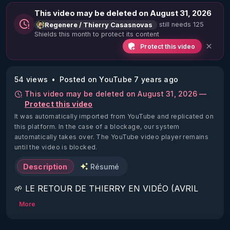
This video may be deleted on August 31, 2026
still needs 125
Regenere / Thierry Casasnovas
Shields this month to protect its content
Protect this video
54 views
Posted on YouTube 7 years ago
This video may be deleted on August 31, 2026 —
Protect this video
It was automatically imported from YouTube and replicated on
this platform.
In the case of a blockage, our system
automatically takes over. The YouTube video player remains
until the video is blocked.
Description
Résumé
🌱 LE RETOUR DE THIERRY EN VIDÉO (AVRIL 
2022)!

More
Découvrez la saison 2 des vidéos sur le nouveau 