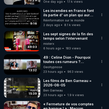
carbone.
10:29
One day ago
1.1 k views
code : REGENERE10

Les incendies en France font
▶ 30 jours gratuit sur l’application de méditation et 
ils partie d' un plan qui aurait
débuté le 11 septembre 2001
Réinformation sur le monde
de bien-être ENVOL :

?
9:16
2 days ago
8.1 k views
Rendez-vous sur 
https://www.envol.app/code
 avec 
le code : REGENERE
Les sept signes de la fin des
temps selon l’intervenant
misterx
49:03
6 hours ago
183 views
49 : Celine Dion - Pourquoi
toutes ces rumeurs ?
Enquête sous hypnose
Geohypnose
13:32
23 hours ago
963 views
Les films de Ben Garneau =
2026-08-05
Ben Garneau
15:39
23 hours ago
1.9 k views
« Fermeture de vos comptes
en banque ! » : Macron