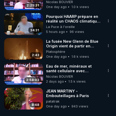
‪@MarionSigautOfficiel‬
Nicolas BOUVIER
‪@gladysriifard5710‬ Laëtitia
2:25:21
One day ago
1.0 k views
Pourquoi HAARP prépare en
réalité un CHAOS climatique,
on répond
La Puce à l'oreille
34:31
5 hours ago
96 views
La fusée New Glenn de Blue
Origin vient de partir en
fumée.
Platosphère
2:43
One day ago
1.6 k views
Eau de mer, minéraux et
santé cellulaire avec
Grégoire Cadeau
Nicolas BOUVIER
2:58:03
2 days ago
1.5 k views
JEAN MARTINY -
Embouteillages à Paris
patatrak
8:48
One day ago
943 views