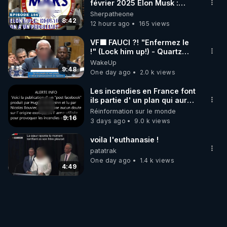
février 2025 Elon Musk :
Houston , on a un problème !
Sherpatheone
8:42
12 hours ago
165 views
VF🟩 FAUCI ?! "Enfermez le
!" (Lock him up!) - Quartz
Traduction
WakeUp
9:48
One day ago
2.0 k views
Les incendies en France font
ils partie d' un plan qui aurait
débuté le 11 septembre 2001
Réinformation sur le monde
?
9:16
3 days ago
9.0 k views
voila l'euthanasie !
patatrak
One day ago
1.4 k views
4:49