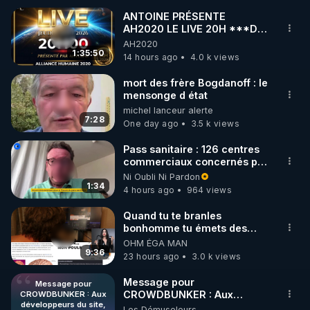
ANTOINE PRÉSENTE
AH2020 LE LIVE 20H ***DU
🌱 INSTAGRAM

06/08/2026***
AH2020
1:35:50
14 hours ago
4.0 k views
https://www.instagram.com/rdlr_thierrycasasnovas/
http://rgnr.li/instagram
mort des frère Bogdanoff : le
mensonge d état
michel lanceur alerte
🌱 LA NEWSLETTER

7:28
One day ago
3.5 k views
Pour ne pas rater l’actualité RGNR (stages, 
Pass sanitaire : 126 centres
commerciaux concernés par
http://rgnr.li/news
l'obligation dans toute la
Ni Oubli Ni Pardon
France
1:34
4 hours ago
964 views
🌱 VIDÉOS NON CENSURÉES SUR ODYSEE 

Toutes les vidéos Youtube sont aussi sur la 
Quand tu te branles
bonhomme tu émets des
ondes ils ont juste omis de
OHM ÉGA MAN
http://rgnr.li/odysee
t'expliquer
9:36
23 hours ago
3.0 k views
🌱 LES STAGES EN PRÉSENTIEL

Message pour
Message pour
CROWDBUNKER : Aux
CROWDBUNKER : Aux
développeurs du site,
développeurs du site,
Les Démuseleurs