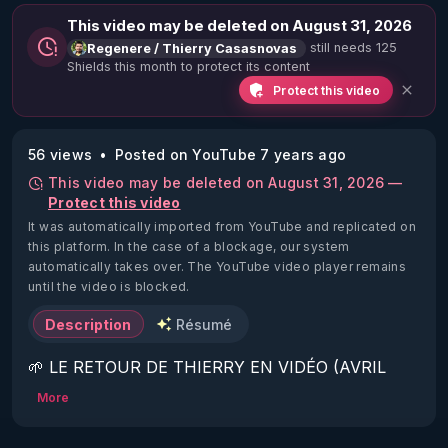
This video may be deleted on August 31, 2026
still needs 125
Regenere / Thierry Casasnovas
Shields this month to protect its content
Protect this video
56 views
Posted on YouTube 7 years ago
This video may be deleted on August 31, 2026 —
Protect this video
It was automatically imported from YouTube and replicated on
this platform.
In the case of a blockage, our system
automatically takes over. The YouTube video player remains
until the video is blocked.
Description
Résumé
🌱 LE RETOUR DE THIERRY EN VIDÉO (AVRIL 
2022)!

More
Découvrez la saison 2 des vidéos sur le nouveau 