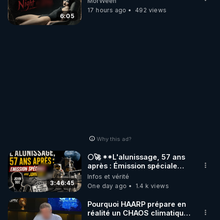
MorWeen
17 hours ago
492 views
6:05
Why this ad?
🌕🚀 **L'alunissage, 57 ans
après : Émission spéciale
avec John Doe !** 👨 🚀✨
Infos et vérité
3:46:45
One day ago
1.4 k views
Pourquoi HAARP prépare en
réalité un CHAOS climatique,