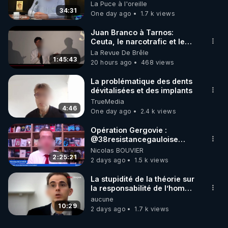
on répond
La Puce à l'oreille
34:31
One day ago
1.7 k views
Juan Branco à Tarnos:
Ceuta, le narcotrafic et le
pouvoir en France
La Revue De Brêle
1:45:43
20 hours ago
468 views
La problématique des dents
dévitalisées et des implants
TrueMedia
4:46
One day ago
2.4 k views
Opération Gergovie :
‪@38resistancegauloise‬
‪@MarionSigautOfficiel‬
Nicolas BOUVIER
‪@gladysriifard5710‬ Laëtitia
2:25:21
2 days ago
1.5 k views
La stupidité de la théorie sur
la responsabilité de l’homme
concernant le dioxyde de
aucune
carbone.
10:29
2 days ago
1.7 k views