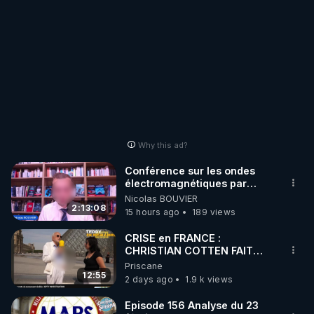
Why this ad?
Conférence sur les ondes
électromagnétiques par
Grégoire Caustru et Bart de
Nicolas BOUVIER
Wever !
2:13:08
15 hours ago
189 views
CRISE en FRANCE :
CHRISTIAN COTTEN FAIT
une étrange découverte
Priscane
12:55
2 days ago
1.9 k views
Episode 156 Analyse du 23