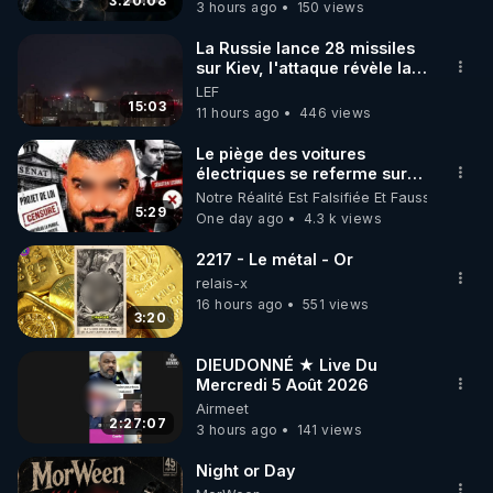
3:20:08
3 hours ago
150 views
code : REGENERE10

La Russie lance 28 missiles
▶ 30 jours gratuit sur l’application de méditation et 
sur Kiev, l'attaque révèle la
faiblesse de Kiev
LEF
de bien-être ENVOL :

15:03
11 hours ago
446 views
Rendez-vous sur 
https://www.envol.app/code
 avec 
le code : REGENERE
Le piège des voitures
électriques se referme sur
les usagers !
Notre Réalité Est Falsifiée Et Fausse
5:29
One day ago
4.3 k views
2217 - Le métal - Or
relais-x
16 hours ago
551 views
3:20
DIEUDONNÉ ★ Live Du
Mercredi 5 Août 2026
Airmeet
2:27:07
3 hours ago
141 views
Night or Day