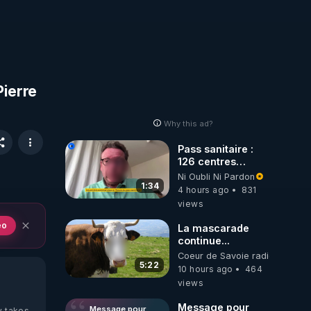
Pierre
Why this ad?
Pass sanitaire :
126 centres
commerciaux
Ni Oubli Ni Pardon
concernés par
1:34
4 hours ago
831
l'obligation dans
views
toute la France
eo
La mascarade
continue...
Coeur de Savoie radioweb TV
5:22
10 hours ago
464
views
Message pour
Message pour
y takes