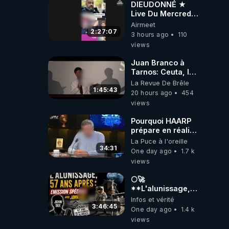
DIEUDONNÉ ★
Live Du Mercredi
5 Août 2026
Airmeet
2:27:07
3 hours ago
110
views
Juan Branco à
Tarnos: Ceuta, le
narcotrafic et le
La Revue De Brêle
pouvoir en France
1:45:43
20 hours ago
454
views
Pourquoi HAARP
prépare en réalité
un CHAOS
La Puce à l'oreille
climatique, on
34:31
One day ago
1.7 k
répond
views
🌕🚀
**L'alunissage,
57 ans après :
Infos et vérité
Émission spéciale
3:46:45
One day ago
1.4 k
avec John Doe
views
!** 👨 🚀✨