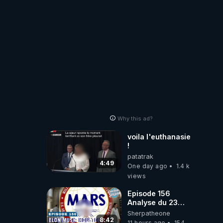
Why this ad?
voila l'euthanasie
!
patatrak
4:49
One day ago
1.4 k
views
Episode 156
Analyse du 23
février 2025 Elon
Sherpatheone
Musk : Houston ,
8:42
11 hours ago
154