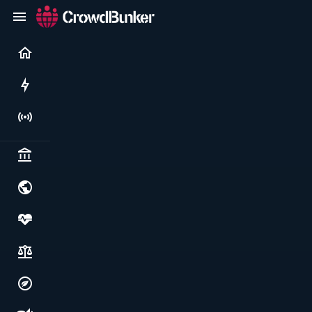
Current
Rushes
Live
Politics & institutions
World & geopolitics
Health, food & wellbeing
Society, justice & freedoms
Economy, environment & technology