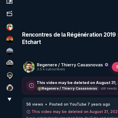
Science, history & spirituality
Culture, media & entertainment
L'autre son de cloche
Rencontres de la Régénération 2019 :
Etchart
OHM ÉGA MAN
michel lanceur alerte
Regenere / Thierry Casasnovas
HYM.MEDIA
3.5 k subscribers
Notre Réalité Est Falsifiée Et Fausse
This video may be deleted on August 31,
still needs
Regenere / Thierry Casasnovas
Priscane
▼
View More
56 views
Posted on YouTube 7 years ago
This video may be deleted on August 31, 20
It was automatically imported from YouTube and replica