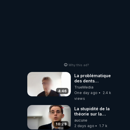
Why this ad?
La problématique
des dents
dévitalisées et
TrueMedia
des implants
4:46
One day ago
2.4 k
views
La stupidité de la
théorie sur la
responsabilité de
aucune
l’homme
10:29
2 days ago
1.7 k
concernant le