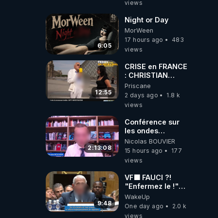
views
dioxyde de
carbone.
Night or Day
MorWeen
17 hours ago
483
6:05
views
CRISE en FRANCE
: CHRISTIAN
COTTEN FAIT une
Priscane
étrange
12:55
2 days ago
1.8 k
découverte
views
Conférence sur
les ondes
électromagnétiques
Nicolas BOUVIER
par Grégoire
2:13:08
15 hours ago
177
Caustru et Bart de
views
Wever !
VF🟩 FAUCI ?!
"Enfermez le !"
(Lock him up!) -
WakeUp
Quartz Traduction
9:48
One day ago
2.0 k
views