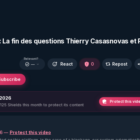
 La fin des questions Thierry Casasnovas et 
Relevant?
React
0
Repost
—
Subscribe
 2026
Protect this vid
 125 Shields this month to protect its content
26 —
Protect this video
ted on this platform.
In the case of a blockage, our system automaticall