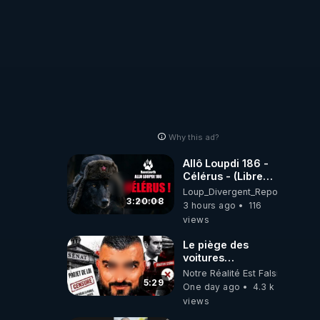
Why this ad?
Allô Loupdi 186 -
Célérus - (Libre
Antenne) - Loup
Loup_Divergent_Reposts
Divergent
3:20:08
3 hours ago
116
2026.08.06
views
Le piège des
voitures
électriques se
Notre Réalité Est Falsifiée Et F
referme sur les
5:29
One day ago
4.3 k
usagers !
views