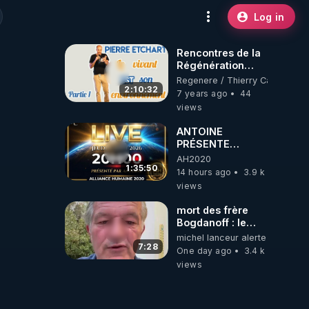
Log in
Rencontres de la
Régénération
2019 : Le vivant
Regenere / Thierry Casasnova
EST son
2:10:32
7 years ago
44
environnement
views
avec Pierre
Etchart (partie 1)
ANTOINE
PRÉSENTE
AH2020 LE LIVE
AH2020
20H ***DU
1:35:50
14 hours ago
3.9 k
06/08/2026***
views
mort des frère
Bogdanoff : le
mensonge d état
michel lanceur alerte
7:28
One day ago
3.4 k
views