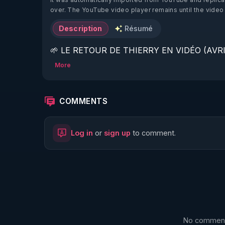
over. The YouTube video player remains until the video
Description
Résumé
🌱 LE RETOUR DE THIERRY EN VIDÉO (AVRIL
More
https://www.rgnr.fr/presentation.html
🌱 LE MAGAZINE RÉGÉNÈRE 

COMMENTS
http://rgnr.li/ymag
Log in
or
sign up
to comment.
🌱 LA BOUTIQUE DU MAGAZINE

https://boutique.magazine-regenere.fr/
🌱 FIL TELEGRAM

https://t.me/rgnr_fr
No comments