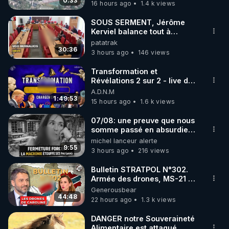
drones de 3 brigades
0:33
16 hours ago
1.4 k views
code : REGENERE10

ukrainienne
SOUS SERMENT, Jérôme
▶ 30 jours gratuit sur l’application de méditation et 
Kerviel balance tout à
l'Assemblée !
patatrak
de bien-être ENVOL :

30:36
3 hours ago
146 views
Rendez-vous sur 
https://www.envol.app/code
 avec 
le code : REGENERE
Transformation et
Révélations 2 sur 2 - live du
07/08/26
A.D.N.M
1:49:53
15 hours ago
1.6 k views
07/08: une preuve que nous
somme passé en absurdie
une dictature qui veut faire
michel lanceur alerte
taire ses opposant !
9:55
3 hours ago
216 views
Bulletin STRATPOL N°302.
Armée des drones, MS-21 en
série, missiles coréens.
Generousbear
07.08.2026.
44:48
22 hours ago
1.3 k views
DANGER notre Souveraineté
Alimentaire est attaqué...