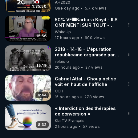
06/08/2026***
AH2020
1:35:50
One day ago
5.7 k views
50% VF🟩Barbara Boyd - ILS
ONT MENTI SUR TOUT -
Jocelyne Traduction
WakeUp
15:56
17 hours ago
600 views
2218 - 14-18 - L'épuration
républicaine organisée par
les frères de la truelle
relais-x
15:19
20 hours ago
27 views
Gabriel Attal - Choupinet se
voit en haut de l'affiche
CCH
6:44
15 hours ago
278 views
« Interdiction des thérapies
de conversion »
Kla.TV Français
8:32
2 hours ago
57 views