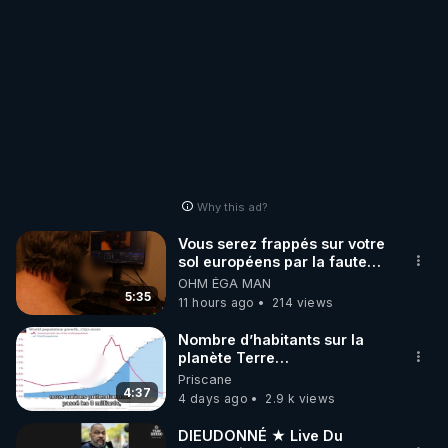
Why this ad?
Vous serez frappés sur votre
sol européens par la faute
des dirigeants qui s'en
OHM ÉGA MAN
mettent dans le nez
5:35
11 hours ago
214 views
Nombre d’habitants sur la
planète Terre…
Priscane
4:37
4 days ago
2.9 k views
DIEUDONNÉ ★ Live Du