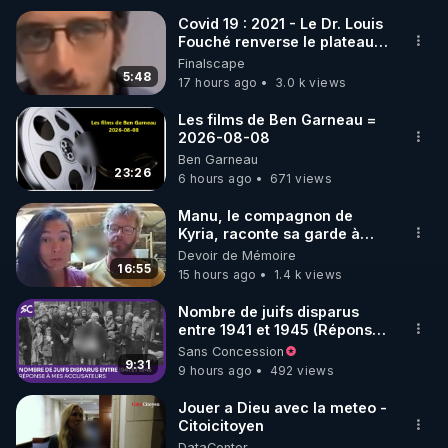
Covid 19 : 2021 - Le Dr. Louis
Fouché renverse le plateau
🌱 INSTAGRAM

de CNews !
Finalscape
5:48
17 hours ago
3.0 k views
https://www.instagram.com/rdlr_thierrycasasnovas/
http://rgnr.li/instagram
Les films de Ben Garneau =
2026-08-08
Ben Garneau
🌱 LA NEWSLETTER

23:26
6 hours ago
671 views
Pour ne pas rater l’actualité RGNR (stages, 
Manu, le compagnon de
Kyria, raconte sa garde à
http://rgnr.li/news
vue musclée. PARTAGEZ!
Devoir de Mémoire
16:55
15 hours ago
1.4 k views
🌱 VIDÉOS NON CENSURÉES SUR ODYSEE 

Toutes les vidéos Youtube sont aussi sur la 
Nombre de juifs disparus
entre 1941 et 1945 (Réponse
à mes accusateurs)
Sans Concession
http://rgnr.li/odysee
9:31
9 hours ago
492 views
🌱 LES STAGES EN PRÉSENTIEL

Jouer a Dieu avec la meteo -
Citoicitoyen
DataCenter