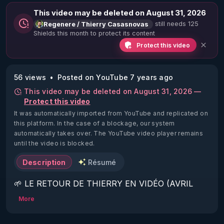
This video may be deleted on August 31, 2026
still needs 125
Regenere / Thierry Casasnovas
Shields this month to protect its content
Protect this video
56 views
Posted on YouTube 7 years ago
This video may be deleted on August 31, 2026 —
Protect this video
It was automatically imported from YouTube and replicated on
this platform.
In the case of a blockage, our system
automatically takes over. The YouTube video player remains
until the video is blocked.
Description
Résumé
🌱 LE RETOUR DE THIERRY EN VIDÉO (AVRIL 
2022)!

More
Découvrez la saison 2 des vidéos sur le nouveau 