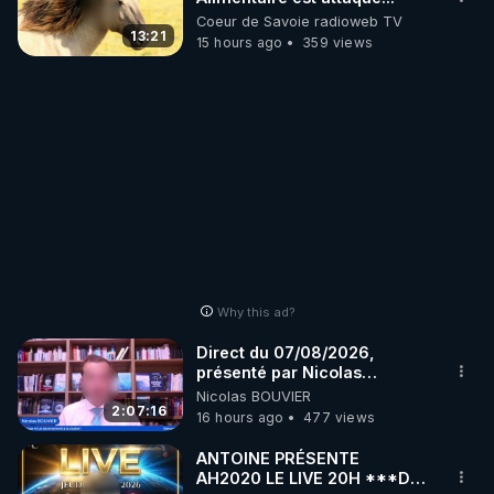
Coeur de Savoie radioweb TV
13:21
15 hours ago
359 views
Why this ad?
Direct du 07/08/2026,
présenté par Nicolas
BOUVIER
Nicolas BOUVIER
2:07:16
16 hours ago
477 views
ANTOINE PRÉSENTE
AH2020 LE LIVE 20H ***DU