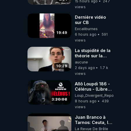
15 hours ago
247
views
Dernière vidéo
sur CB
Excaliburnes
19:49
6 hours ago
591
views
La stupidité de la
théorie sur la
responsabilité de
aucune
l’homme
10:29
2 days ago
1.7 k
concernant le
views
dioxyde de
carbone.
Allô Loupdi 186 -
Célérus - (Libre
Antenne) - Loup
Loup_Divergent_Reposts
Divergent
3:20:08
8 hours ago
439
2026.08.06
views
Juan Branco à
Tarnos: Ceuta, le
narcotrafic et le
La Revue De Brêle