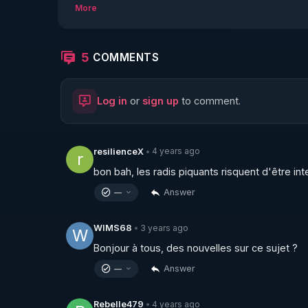
More
5
COMMENTS
Log in
or
sign up
to comment.
4 years ago
resilienceX
•
r
bon bah, les radis piquants risquent d'être inter
Answer
—
3 years ago
WIMS68
•
W
Bonjour à tous, des nouvelles sur ce sujet ?
Answer
—
4 years ago
Rebelle479
•