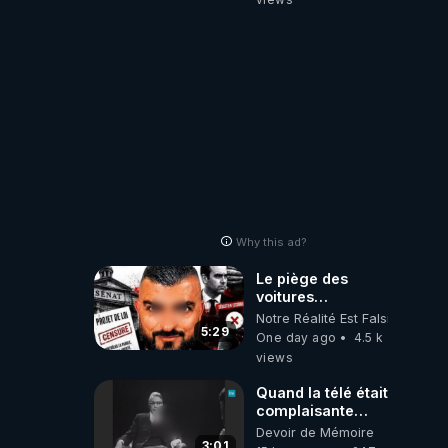
Why this ad?
Le piège des
voitures
électriques se
Notre Réalité Est Falsifiée Et F
referme sur les
5:29
One day ago
4.5 k
usagers !
views
Quand la télé était
complaisante
avec les
Devoir de Mémoire
pédophiles
3:01