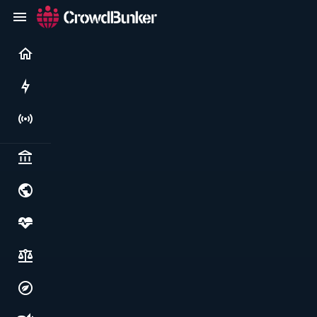
Current
Rushes
Live
Politics & institutions
World & geopolitics
Health, food & wellbeing
Society, justice & freedoms
Economy, environment & technology