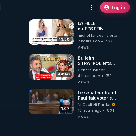
Log in
LA FILLE
qu'EPSTEIN
VOULAIT CACHER
michel lanceur alerte
13:50
2 hours ago
432
views
Bulletin
STRATPOL N°302.
Armée des
Generousbear
drones, MS-21 en
44:48
4 hours ago
158
série, missiles
views
coréens.
07.08.2026.
Le sénateur Rand
Paul fait voter en
commission
Ni Oubli Ni Pardon
l'outrage au
1:07
10 hours ago
831
Congrès contre
views
Anthony Fauci