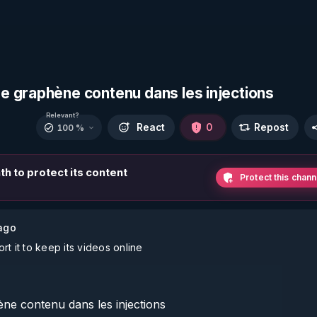
e graphène contenu dans les injections
Relevant?
React
0
Repost
100 %
th to protect its content
Protect this chann
ago
t it to keep its videos online
e contenu dans les injections