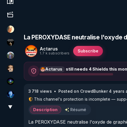
Science, history & spirituality
Culture, media & entertainment
La Puce à l'oreille
La PEROXYDASE neutralise l'oxyde d
Infos et vérité
Actarus
Subscribe
1.7 k subscribers
Nicolas BOUVIER
Actarus
still needs 4 Shields this mon
DataCenter
WakeUp
3 718 views
Posted on CrowdBunker 4 years 
AH2020
This channel's protection is incomplete — suppor
▼
View More
Description
Résumé
La PEROXYDASE neutralise l'oxyde de graphèn