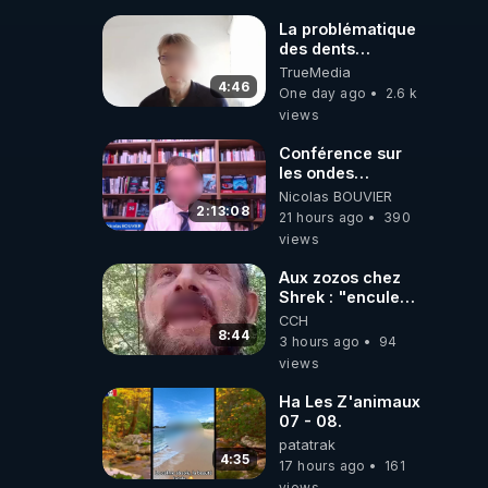
de t'expliquer
La problématique
des dents
dévitalisées et
TrueMedia
des implants
4:46
One day ago
2.6 k
views
Conférence sur
les ondes
électromagnétiques
Nicolas BOUVIER
par Grégoire
2:13:08
21 hours ago
390
Caustru et Bart de
views
Wever !
Aux zozos chez
Shrek : "encule
toi tout seul
CCH
espèce de mal
8:44
3 hours ago
94
polish"
views
Ha Les Z'animaux
07 - 08.
patatrak
4:35
17 hours ago
161
views