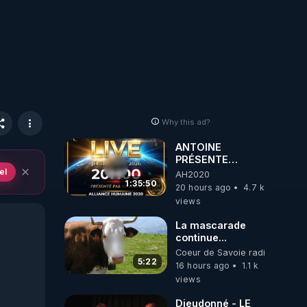
Why this ad?
ANTOINE
PRÉSENTE
AH2020 LE LIVE
el
AH2020
20H ***DU
1:35:50
20 hours ago
4.7 k
06/08/2026***
views
La mascarade
continue...
Coeur de Savoie radioweb TV
5:22
16 hours ago
1.1 k
views
Dieudonné - LE