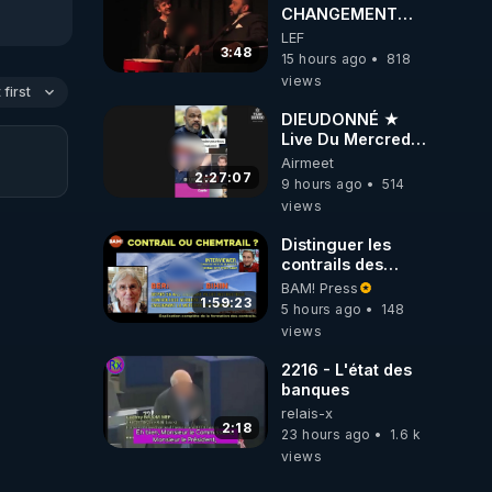
CHANGEMENT
C'EST
LEF
MAINTENANT
3:48
15 hours ago
818
views
first
DIEUDONNÉ ★
Live Du Mercredi
5 Août 2026
Airmeet
2:27:07
9 hours ago
514
views
Distinguer les
contrails des
chemtrails par
BAM! Press
Bernadette Bihin
1:59:23
5 hours ago
148
views
2216 - L'état des
banques
relais-x
2:18
23 hours ago
1.6 k
views