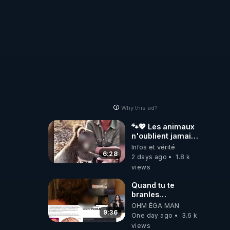
Why this ad?
🐾💖 Les animaux
n'oublient jamais
ceux qu'ils
Infos et vérité
aiment… 🥹❤️
6:28
2 days ago
1.8 k
views
Quand tu te
branles
bonhomme tu
OHM ÉGA MAN
émets des ondes
9:36
One day ago
3.6 k
ils ont juste omis
views