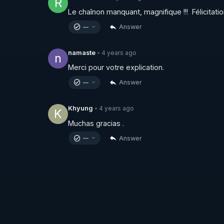
R
Le chaînon manquant, magnifique !!!  Félicitatio
Answer
—
4 years ago
namaste
•
n
Merci pour votre explication.
Answer
—
4 years ago
Khyung
•
K
Muchas gracias .
Answer
—