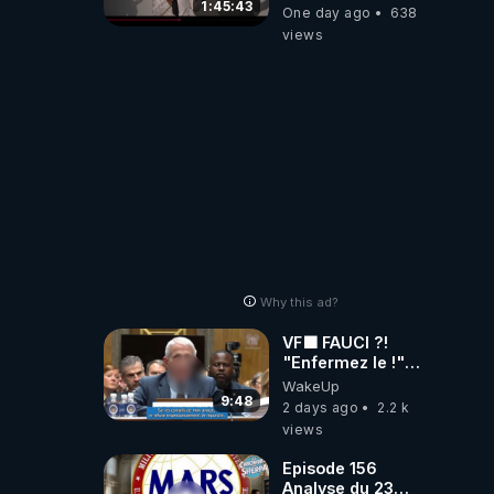
pouvoir en France
1:45:43
One day ago
638
views
Why this ad?
VF🟩 FAUCI ?!
"Enfermez le !"
(Lock him up!) -
WakeUp
Quartz Traduction
9:48
2 days ago
2.2 k
views
Episode 156
Analyse du 23