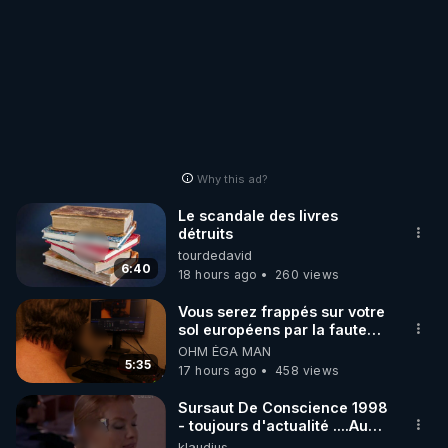
Why this ad?
Le scandale des livres
détruits
tourdedavid
6:40
18 hours ago
260 views
Vous serez frappés sur votre
sol européens par la faute
des dirigeants qui s'en
OHM ÉGA MAN
mettent dans le nez
5:35
17 hours ago
458 views
Sursaut De Conscience 1998
- toujours d'actualité ....Au
Dela Du Réel
klaudius