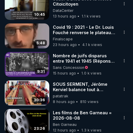
Citoicitoyen
🌱 INSTAGRAM

DataCenter
10:45
13 hours ago
1.1 k views
https://www.instagram.com/rdlr_thierrycasasnovas/
http://rgnr.li/instagram
Covid 19 : 2021 - Le Dr. Louis
Fouché renverse le plateau
de CNews !
Finalscape
🌱 LA NEWSLETTER

5:48
23 hours ago
4.1 k views
Pour ne pas rater l’actualité RGNR (stages, 
Nombre de juifs disparus
entre 1941 et 1945 (Réponse
http://rgnr.li/news
à mes accusateurs)
Sans Concession
9:31
15 hours ago
1.0 k views
🌱 VIDÉOS NON CENSURÉES SUR ODYSEE 

Toutes les vidéos Youtube sont aussi sur la 
SOUS SERMENT, Jérôme
Kerviel balance tout à
l'Assemblée !
patatrak
http://rgnr.li/odysee
30:36
8 hours ago
810 views
🌱 LES STAGES EN PRÉSENTIEL

Les films de Ben Garneau =
2026-08-08
Ben Garneau
http://rgnr.li/stages
23:26
12 hours ago
1.3 k views