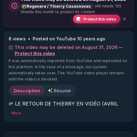
still needs 125
Regenere / Thierry Casasnovas
Shields this month to protect its content
Protect this video
8 views
Posted on YouTube 10 years ago
This video may be deleted on August 31, 2026 —
Protect this video
It was automatically imported from YouTube and replicated on
this platform.
In the case of a blockage, our system
automatically takes over. The YouTube video player remains
until the video is blocked.
Description
Résumé
🌱 LE RETOUR DE THIERRY EN VIDÉO (AVRIL 
2022)!

More
Découvrez la saison 2 des vidéos sur le nouveau 
https://www.rgnr.fr/presentation.html