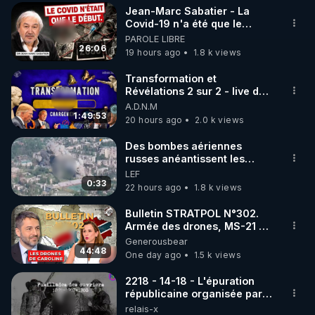
Jean-Marc Sabatier - La
▶ 30 jours gratuit sur l’application de méditation et 
Covid-19 n'a été que le
début - L'ARNm & l'ARNm-aa
PAROLE LIBRE
de bien-être ENVOL :

jusqu où auront-t-il ?
26:06
19 hours ago
1.8 k views
Rendez-vous sur 
https://www.envol.app/code
 avec 
le code : REGENERE
Transformation et
Révélations 2 sur 2 - live du
07/08/26
A.D.N.M
1:49:53
20 hours ago
2.0 k views
Des bombes aériennes
russes anéantissent les
centres de contrôle de
LEF
drones de 3 brigades
0:33
22 hours ago
1.8 k views
ukrainienne
Bulletin STRATPOL N°302.
Armée des drones, MS-21 en
série, missiles coréens.
Generousbear
07.08.2026.
44:48
One day ago
1.5 k views
2218 - 14-18 - L'épuration
républicaine organisée par
les frères de la truelle
relais-x