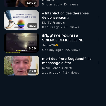
42:22
5 hours ago
104 views
« Interdiction des thérapies
de conversion »
Kla.TV Français
8:32
8 hours ago
238 views
🛢 🦕 🦖 POURQUOI LA
SCIENCE OFFICIELLE NE
CONNAÎT-ELLE PAS LA VRAIE
Jague76
ORIGINE DU PÉTROLE ?
6:09
One day ago
292 views
mort des frère Bogdanoff : le
mensonge d état
michel lanceur alerte
7:28
2 days ago
4.2 k views