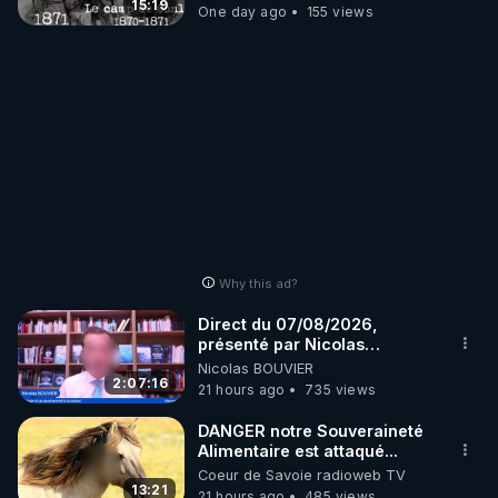
15:19
One day ago
155 views
Why this ad?
Direct du 07/08/2026,
présenté par Nicolas
BOUVIER
Nicolas BOUVIER
2:07:16
21 hours ago
735 views
DANGER notre Souveraineté
Alimentaire est attaqué...
Coeur de Savoie radioweb TV
13:21
21 hours ago
485 views