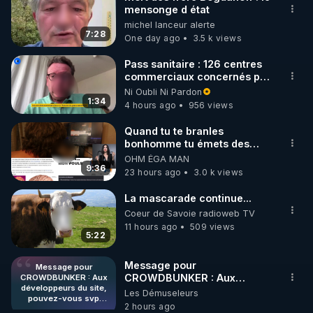
mensonge d état
🌱 INSTAGRAM

michel lanceur alerte
7:28
One day ago
3.5 k views
https://www.instagram.com/rdlr_thierrycasasnovas/
http://rgnr.li/instagram
Pass sanitaire : 126 centres
commerciaux concernés par
l'obligation dans toute la
Ni Oubli Ni Pardon
🌱 LA NEWSLETTER

France
1:34
4 hours ago
956 views
Pour ne pas rater l’actualité RGNR (stages, 
Quand tu te branles
bonhomme tu émets des
http://rgnr.li/news
ondes ils ont juste omis de
OHM ÉGA MAN
t'expliquer
9:36
23 hours ago
3.0 k views
🌱 VIDÉOS NON CENSURÉES SUR ODYSEE 

Toutes les vidéos Youtube sont aussi sur la 
La mascarade continue...
Coeur de Savoie radioweb TV
11 hours ago
509 views
http://rgnr.li/odysee
5:22
🌱 LES STAGES EN PRÉSENTIEL

Message pour
Message pour
CROWDBUNKER : Aux
CROWDBUNKER : Aux
développeurs du site,
développeurs du site,
Les Démuseleurs
http://rgnr.li/stages
pouvez-vous svp
pouvez-vous svp remettre la
2 hours ago
remettre la