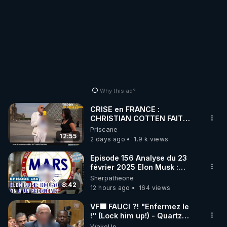
Why this ad?
CRISE en FRANCE :
CHRISTIAN COTTEN FAIT
une étrange découverte
Priscane
12:55
2 days ago
1.9 k views
Episode 156 Analyse du 23
février 2025 Elon Musk :
Houston , on a un problème !
Sherpatheone
8:42
12 hours ago
164 views
VF🟩 FAUCI ?! "Enfermez le
!" (Lock him up!) - Quartz
Traduction
WakeUp