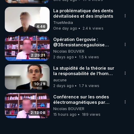
La problématique des dents
dévitalisées et des implants
TrueMedia
4:46
One day ago
2.4 k views
Opération Gergovie :
‪@38resistancegauloise‬
‪@MarionSigautOfficiel‬
Nicolas BOUVIER
‪@gladysriifard5710‬ Laëtitia
2:25:21
2 days ago
1.5 k views
La stupidité de la théorie sur
la responsabilité de l’homme
concernant le dioxyde de
aucune
carbone.
10:29
2 days ago
1.7 k views
Conférence sur les ondes
électromagnétiques par
Grégoire Caustru et Bart de
Nicolas BOUVIER
Wever !
2:13:08
15 hours ago
189 views