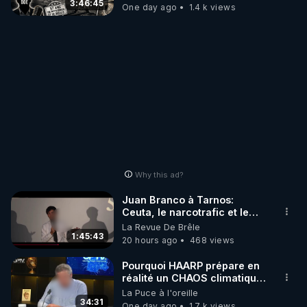
3:46:45
One day ago
1.4 k views
Why this ad?
Juan Branco à Tarnos:
Ceuta, le narcotrafic et le
pouvoir en France
La Revue De Brêle
1:45:43
20 hours ago
468 views
Pourquoi HAARP prépare en
réalité un CHAOS climatique,
on répond
La Puce à l'oreille
34:31
One day ago
1.7 k views