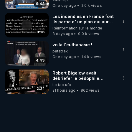
9:48
One day ago
2.0 k views
Les incendies en France font
ils partie d' un plan qui aurait
débuté le 11 septembre 2001
Réinformation sur le monde
?
9:16
3 days ago
9.0 k views
voila l'euthanasie !
patatrak
One day ago
1.4 k views
4:49
Robert Bigelow avait
débriefer le pédophile
génocidaire de donald j
tic tac ufo
trump
2:21
21 hours ago
862 views