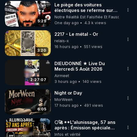
Le piège des voitures
▶ 30 jours gratuit sur l’application de méditation et 
électriques se referme sur
les usagers !
Notre Réalité Est Falsifiée Et Fausse
de bien-être ENVOL :

5:29
One day ago
4.3 k views
Rendez-vous sur 
https://www.envol.app/code
 avec 
le code : REGENERE
2217 - Le métal - Or
relais-x
16 hours ago
551 views
3:20
DIEUDONNÉ ★ Live Du
Mercredi 5 Août 2026
Airmeet
2:27:07
3 hours ago
140 views
Night or Day
MorWeen
17 hours ago
491 views
6:05
🌕🚀 **L'alunissage, 57 ans
après : Émission spéciale
avec John Doe !** 👨 🚀✨
Infos et vérité