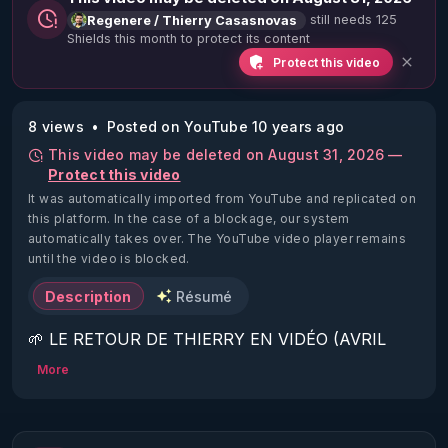
still needs 125
Regenere / Thierry Casasnovas
Shields this month to protect its content
Protect this video
8 views
Posted on YouTube 10 years ago
This video may be deleted on August 31, 2026 —
Protect this video
It was automatically imported from YouTube and replicated on
this platform.
In the case of a blockage, our system
automatically takes over. The YouTube video player remains
until the video is blocked.
Description
Résumé
🌱 LE RETOUR DE THIERRY EN VIDÉO (AVRIL 
2022)!

More
Découvrez la saison 2 des vidéos sur le nouveau 
https://www.rgnr.fr/presentation.html