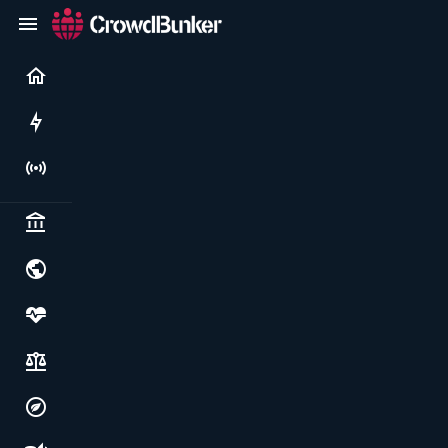
Current
Rushes
Live
Politics & institutions
World & geopolitics
Health, food & wellbeing
Society, justice & freedoms
Economy, environment & technology