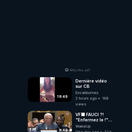
!
Why this ad?
Dernière vidéo
sur CB
Excaliburnes
19:49
2 hours ago
168
views
VF🟩 FAUCI ?!
"Enfermez le !"
(Lock him up!) -
WakeUp
Quartz Traduction
9:48
One day ago
2.1 k