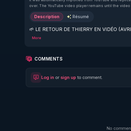
over. The YouTube video player remains until the video
Description
Résumé
🌱 LE RETOUR DE THIERRY EN VIDÉO (AVRIL
More
https://www.rgnr.fr/presentation.html
🌱 LE MAGAZINE RÉGÉNÈRE 

COMMENTS
http://rgnr.li/ymag
Log in
or
sign up
to comment.
🌱 LA BOUTIQUE DU MAGAZINE

https://boutique.magazine-regenere.fr/
🌱 FIL TELEGRAM

https://t.me/rgnr_fr
No comments