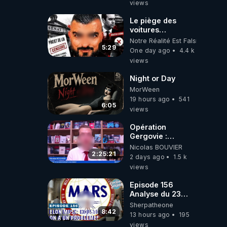
views
Le piège des
voitures
électriques se
Notre Réalité Est Falsifiée Et F
referme sur les
5:29
One day ago
4.4 k
usagers !
views
Night or Day
MorWeen
19 hours ago
541
6:05
views
Opération
Gergovie :
‪@38resistancegauloise‬
Nicolas BOUVIER
‪@MarionSigautOfficiel‬
2:25:21
2 days ago
1.5 k
‪@gladysriifard5710‬
views
Laëtitia
Episode 156
Analyse du 23
février 2025 Elon
Sherpatheone
Musk : Houston ,
8:42
13 hours ago
195
on a un problème
views