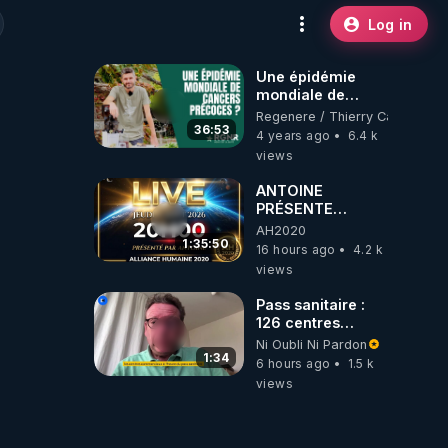
Log in
Une épidémie
mondiale de
cancers précoces
Regenere / Thierry Casasnova
?
36:53
4 years ago
6.4 k
views
ANTOINE
PRÉSENTE
AH2020 LE LIVE
AH2020
20H ***DU
1:35:50
16 hours ago
4.2 k
06/08/2026***
views
Pass sanitaire :
126 centres
commerciaux
Ni Oubli Ni Pardon
concernés par
1:34
6 hours ago
1.5 k
l'obligation dans
views
toute la France