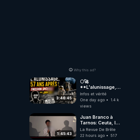
Why this ad?
🌕🚀
**L'alunissage,
57 ans après :
Infos et vérité
Émission spéciale
3:46:45
One day ago
1.4 k
avec John Doe
views
!** 👨 🚀✨
Juan Branco à
Tarnos: Ceuta, le
narcotrafic et le
La Revue De Brêle
pouvoir en France
1:45:43
22 hours ago
517