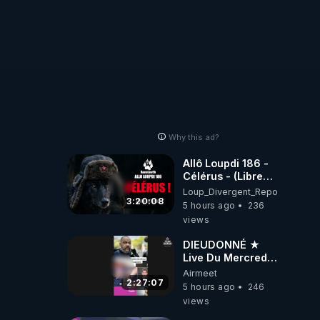
Why this ad?
Allô Loupdi 186 -
Célérus - (Libre
Antenne) - Loup
Loup_Divergent_Reposts
Divergent
3:20:08
5 hours ago
236
2026.08.06
views
DIEUDONNÉ ★
Live Du Mercredi
5 Août 2026
Airmeet
2:27:07
5 hours ago
246
views