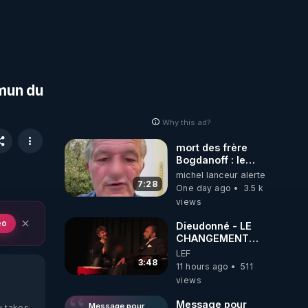
mmun du
Why this ad?
mort des frère
Bogdanoff : le
mensonge d état
michel lanceur alerte
7:28
One day ago
3.5 k
views
eo
Dieudonné - LE
CHANGEMENT
C'EST
LEF
MAINTENANT
3:48
11 hours ago
511
views
Message pour
Message pour
y takes