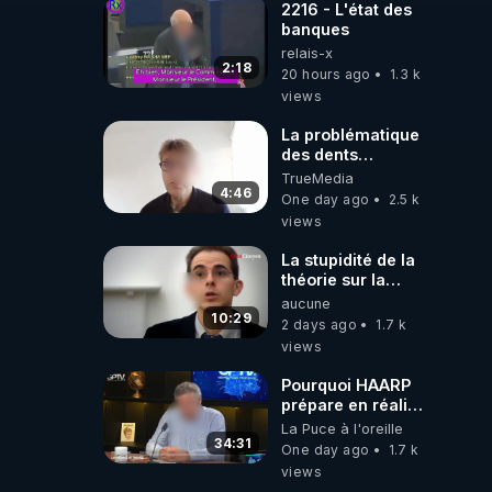
2216 - L'état des
banques
relais-x
2:18
20 hours ago
1.3 k
views
La problématique
des dents
dévitalisées et
TrueMedia
des implants
4:46
One day ago
2.5 k
views
La stupidité de la
théorie sur la
responsabilité de
aucune
l’homme
10:29
2 days ago
1.7 k
concernant le
views
dioxyde de
carbone.
Pourquoi HAARP
prépare en réalité
un CHAOS
La Puce à l'oreille
climatique, on
34:31
One day ago
1.7 k
répond
views