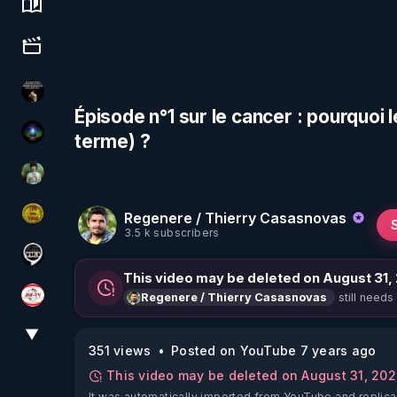
Science, history & spirituality
Culture, media & entertainment
Infos et vérité
Épisode n°1 sur le cancer : pourquoi
terme) ?
WakeUp
Sonmi-877
Regenere / Thierry Casasnovas
CDS pour TOUS
3.5 k subscribers
Notre Réalité Est Falsifiée Et Fausse
This video may be deleted on August 31,
still needs
Regenere / Thierry Casasnovas
JSF - TV
▼
View More
351 views
Posted on YouTube 7 years ago
This video may be deleted on August 31, 20
It was automatically imported from YouTube and replica