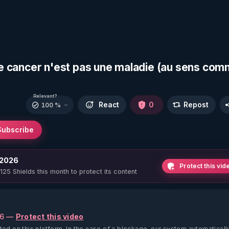
 le cancer n'est pas une maladie (au sens co
Relevant?
React
0
Repost
100 %
Subscribe
 2026
Protect this vid
 125 Shields this month to protect its content
26 —
Protect this video
ted on this platform.
In the case of a blockage, our system automaticall