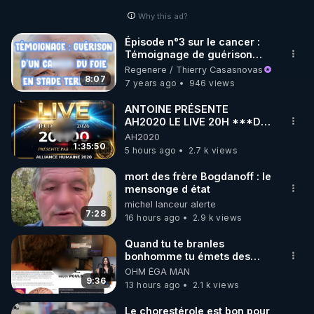
Why this ad?
http://rgnr.li/facebook
Épisode n°3 sur le cancer :
Témoignage de guérison
🌱 INSTAGRAM

naturelle d'un cancer du foie
Regenere / Thierry Casasnovas
en stade terminal
8:07
7 years ago
946 views
https://www.instagram.com/rdlr_thierrycasasnovas/
http://rgnr.li/instagram
ANTOINE PRÉSENTE
AH2020 LE LIVE 20H ***DU
06/08/2026***
AH2020
🌱 LA NEWSLETTER

1:35:50
5 hours ago
2.7 k views
Pour ne pas rater l’actualité RGNR (stages, 
mort des frère Bogdanoff : le
mensonge d état
http://rgnr.li/news
michel lanceur alerte
7:28
16 hours ago
2.9 k views
🌱 VIDÉOS NON CENSURÉES SUR ODYSEE 

Toutes les vidéos Youtube sont aussi sur la 
Quand tu te branles
bonhomme tu émets des
ondes ils ont juste omis de
OHM ÉGA MAN
http://rgnr.li/odysee
t'expliquer
9:36
13 hours ago
2.1 k views
🌱 LES STAGES EN PRÉSENTIEL

Le chorestérole est bon pour