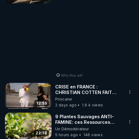
Why this ad?
CRISE en FRANCE :
CHRISTIAN COTTEN FAIT
une étrange découverte
Priscane
12:55
2 days ago
1.6 k views
9 Plantes Sauvages ANTI-
FAMINE: ces Ressources
NUTRITIVES&MéDICINALES"gratuite
Un Démodérateur
JARDIN&des Haies
22:18
5 hours ago
146 views