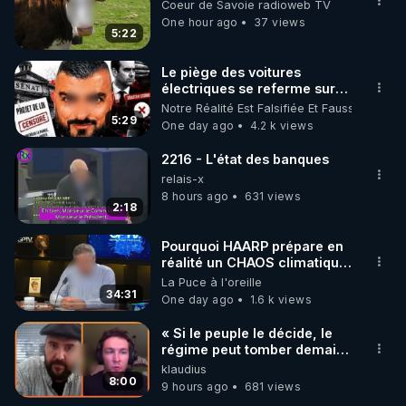
marque SANA : 

Coeur de Savoie radioweb TV
Rendez-vous sur 
http://rgnr.li/lechoubrave
One hour ago
37 views
 avec le 
5:22
code : REGENERE10

Le piège des voitures
▶ 30 jours gratuit sur l’application de méditation et 
électriques se referme sur
les usagers !
Notre Réalité Est Falsifiée Et Fausse
de bien-être ENVOL :

5:29
One day ago
4.2 k views
Rendez-vous sur 
https://www.envol.app/code
 avec 
le code : REGENERE
2216 - L'état des banques
relais-x
8 hours ago
631 views
2:18
Pourquoi HAARP prépare en
réalité un CHAOS climatique,
on répond
La Puce à l'oreille
34:31
One day ago
1.6 k views
« Si le peuple le décide, le
régime peut tomber demain !
»
klaudius
8:00
9 hours ago
681 views