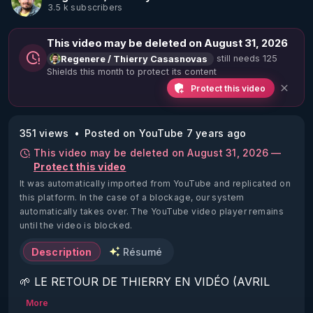
3.5 k subscribers
This video may be deleted on August 31, 2026
still needs 125
Regenere / Thierry Casasnovas
Shields this month to protect its content
Protect this video
351 views
Posted on YouTube 7 years ago
This video may be deleted on August 31, 2026 —
Protect this video
It was automatically imported from YouTube and replicated on
this platform.
In the case of a blockage, our system
automatically takes over. The YouTube video player remains
until the video is blocked.
Description
Résumé
🌱 LE RETOUR DE THIERRY EN VIDÉO (AVRIL 
2022)!

More