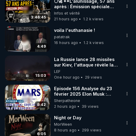
🌕🚀 **L'alunissage, 57 ans
après : Émission spéciale
avec John Doe !** 👨 🚀✨
Infos et vérité
3:46:45
21 hours ago
1.2 k views
voila l'euthanasie !
patatrak
16 hours ago
1.2 k views
4:49
La Russie lance 28 missiles
sur Kiev, l'attaque révèle la
faiblesse de Kiev
LEF
15:03
One hour ago
29 views
Episode 156 Analyse du 23
février 2025 Elon Musk :
Houston , on a un problème !
Sherpatheone
8:42
2 hours ago
39 views
Night or Day
MorWeen
8 hours ago
299 views
6:05