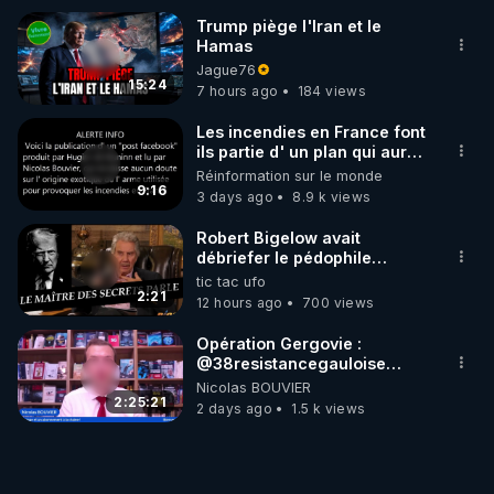
Trump piège l'Iran et le
Hamas
Jague76
15:24
7 hours ago
184 views
Les incendies en France font
ils partie d' un plan qui aurait
débuté le 11 septembre 2001
Réinformation sur le monde
?
9:16
3 days ago
8.9 k views
Robert Bigelow avait
débriefer le pédophile
génocidaire de donald j
tic tac ufo
trump
2:21
12 hours ago
700 views
Opération Gergovie :
‪@38resistancegauloise‬
‪@MarionSigautOfficiel‬
Nicolas BOUVIER
‪@gladysriifard5710‬ Laëtitia
2:25:21
2 days ago
1.5 k views