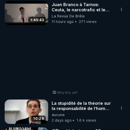
Juan Branco à Tarnos:
Ceuta, le narcotrafic et le
pouvoir en France
La Revue De Brêle
1:45:43
11 hours ago
271 views
Why this ad?
La stupidité de la théorie sur
la responsabilité de l’homme
concernant le dioxyde de
aucune
carbone.
10:29
2 days ago
1.6 k views