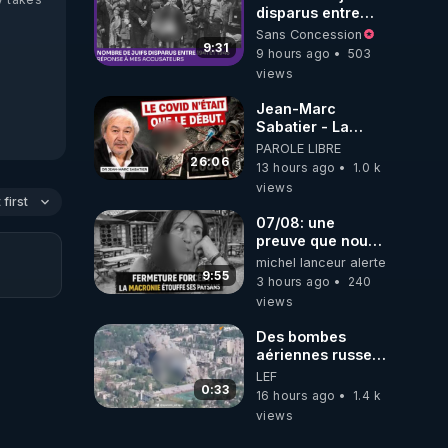
disparus entre
1941 et 1945
Sans Concession
(Réponse à mes
9:31
9 hours ago
503
accusateurs)
views
Jean-Marc
Sabatier - La
Covid-19 n'a été
PAROLE LIBRE
que le début -
26:06
13 hours ago
1.0 k
L'ARNm &
views
l'ARNm-aa jusqu
first
où auront-t-il ?
07/08: une
preuve que nous
somme passé en
michel lanceur alerte
absurdie une
9:55
3 hours ago
240
dictature qui veut
views
faire taire ses
opposant !
Des bombes
aériennes russes
anéantissent les
LEF
centres de
0:33
16 hours ago
1.4 k
contrôle de
views
drones de 3
brigades