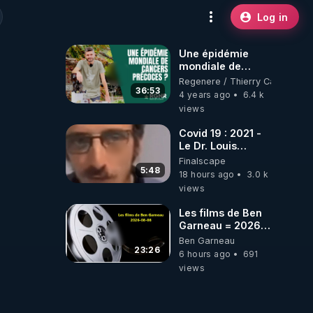
Log in
Une épidémie
mondiale de
cancers précoces
Regenere / Thierry Casasnova
?
36:53
4 years ago
6.4 k
views
Covid 19 : 2021 -
Le Dr. Louis
Fouché renverse
Finalscape
le plateau de
5:48
18 hours ago
3.0 k
CNews !
views
Les films de Ben
Garneau = 2026-
08-08
Ben Garneau
23:26
6 hours ago
691
views