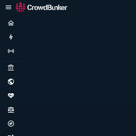
Current
Rushes
Live
Politics & institutions
World & geopolitics
Health, food & wellbeing
Society, justice & freedoms
Economy, environment & technology