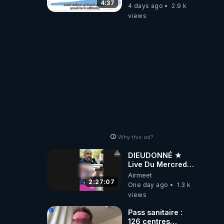
4:37
4 days ago
2.9 k
views
Why this ad?
DIEUDONNÉ ★
Live Du Mercredi
5 Août 2026
Airmeet
2:27:07
One day ago
1.3 k
views
Pass sanitaire :
126 centres