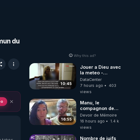
mmun du
Why this ad?
Jouer a Dieu avec
la meteo -
Citoicitoyen
DataCenter
10:45
7 hours ago
403
views
eo
Manu, le
compagnon de
Kyria, raconte sa
Devoir de Mémoire
garde à vue
16:55
16 hours ago
1.4 k
musclée.
views
PARTAGEZ!
Nombre de juifs
y takes