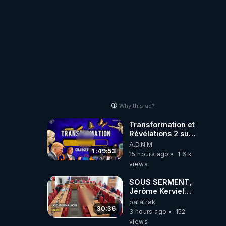
ukrainienne
Why this ad?
Transformation et
Révélations 2 sur
2 - live du
A.D.N.M
07/08/26
1:49:53
15 hours ago
1.6 k
views
SOUS SERMENT,
Jérôme Kerviel
balance tout à
patatrak
l'Assemblée !
30:36
3 hours ago
152
views