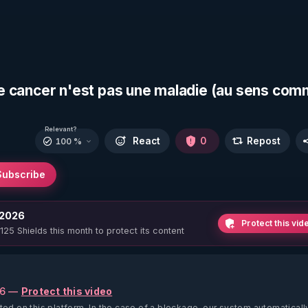
 le cancer n'est pas une maladie (au sens co
Relevant?
React
0
Repost
100 %
Subscribe
 2026
Protect this vid
 125 Shields this month to protect its content
26 —
Protect this video
ted on this platform.
In the case of a blockage, our system automaticall