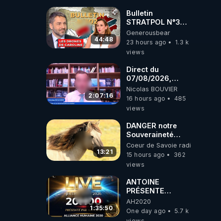
Bulletin
STRATPOL N°302.
Armée des
Generousbear
drones, MS-21 en
44:48
23 hours ago
1.3 k
série, missiles
views
coréens.
07.08.2026.
Direct du
07/08/2026,
présenté par
Nicolas BOUVIER
Nicolas BOUVIER
2:07:16
16 hours ago
485
views
DANGER notre
Souveraineté
Alimentaire est
Coeur de Savoie radioweb TV
attaqué...
13:21
15 hours ago
362
views
ANTOINE
PRÉSENTE
AH2020 LE LIVE
AH2020
20H ***DU
1:35:50
One day ago
5.7 k
06/08/2026***
views