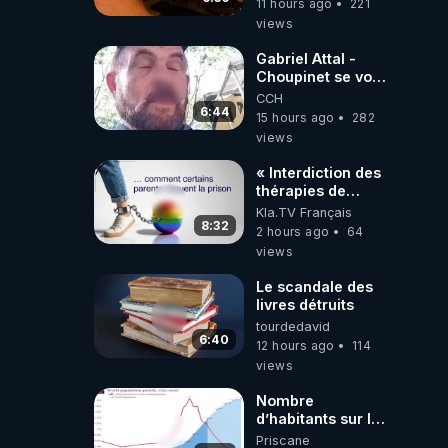
11 hours ago
221
dirigeants qui
views
s'en mettent dans
le nez
Gabriel Attal -
Choupinet se voit
en haut de
CCH
l'affiche
6:44
15 hours ago
282
views
« Interdiction des
thérapies de
conversion »
Kla.TV Français
8:32
2 hours ago
64
views
Le scandale des
livres détruits
tourdedavid
6:40
12 hours ago
114
views
Nombre
d’habitants sur la
planète Terre…
Priscane