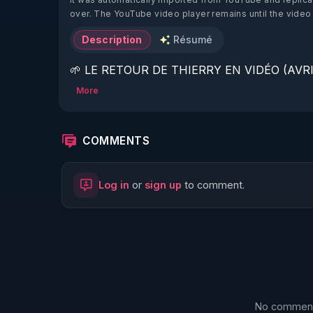
over. The YouTube video player remains until the video
Description
Résumé
🌱 LE RETOUR DE THIERRY EN VIDÉO (AVRIL
More
https://www.rgnr.fr/presentation.html
🌱 LE MAGAZINE RÉGÉNÈRE 

COMMENTS
http://rgnr.li/ymag
Log in
or
sign up
to comment.
🌱 LA BOUTIQUE DU MAGAZINE

https://boutique.magazine-regenere.fr/
🌱 FIL TELEGRAM

https://t.me/rgnr_fr
No comments