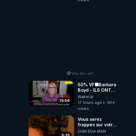
Why this ad?
50% VF🟩Barbara
Boyd - ILS ONT
MENTI SUR TOUT
WakeUp
-Jocelyne
15:56
17 hours ago
604
Traduction
views
Vous serez
frappés sur votre
sol européens par
OHM ÉGA MAN
la faute des
5:35