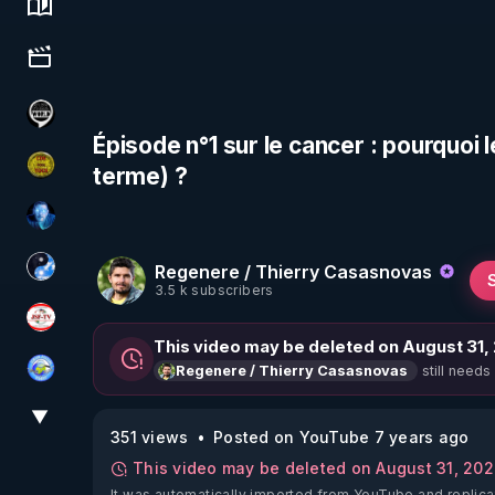
Science, history & spirituality
Culture, media & entertainment
Notre Réalité Est Falsifiée Et Fausse
Épisode n°1 sur le cancer : pourquoi
terme) ?
CDS pour TOUS
AH2020
Regenere / Thierry Casasnovas
Chercheur de vérité
3.5 k subscribers
JSF - TV
This video may be deleted on August 31,
still needs
Regenere / Thierry Casasnovas
Tonton Posture Débrief
▼
View More
351 views
Posted on YouTube 7 years ago
This video may be deleted on August 31, 20
It was automatically imported from YouTube and replica