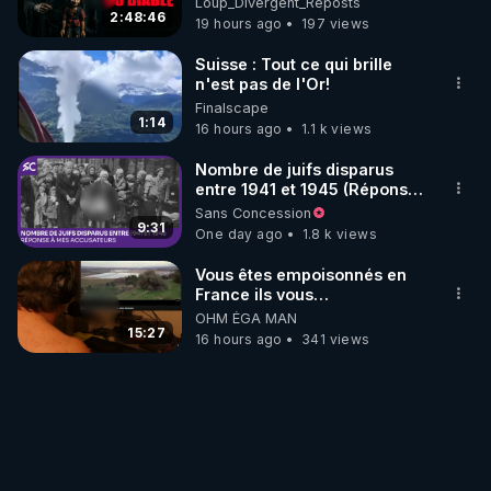
• Odysee : 
Loup_Divergent_Reposts
2:48:46
19 hours ago
197 views
https://odysee.com/@LeLibrePenseur.org:2
• Rumble : 
https://rumble.com/user/SalimLaibiLLP
Suisse : Tout ce qui brille
• Twitter (X) : 
https://twitter.com/LLP_Le_Vrai
n'est pas de l'Or!
• Telegram - canal d'info : 
Finalscape
1:14
16 hours ago
1.1 k views
https://t.me/Salim_Laibi_LLP
Nombre de juifs disparus
👉 AMÉLIE PAUL

entre 1941 et 1945 (Réponse
à mes accusateurs)
• Tous ses liens : 
http://ameliepaul.com
Sans Concession
9:31
One day ago
1.8 k views
• Crowdbunker : 
https://crowdbunker.com/@Amelie_Paul
Vous êtes empoisonnés en
• Facebook : 
France ils vous
empoisonnent tranquille
https://www.facebook.com/ameliepaulfanpage
OHM ÉGA MAN
15:27
16 hours ago
341 views
• Odysee : 
https://odysee.com/@ameliepaul
• Rumble : 
https://rumble.com/user/ameliepaul
• Twitter : 
https://twitter.com/Amelie_Paul
• Youtube : 
https://youtube.com/@ameliepaultv
• Telegram - canal d'info : 
https://t.me/amelie_paul