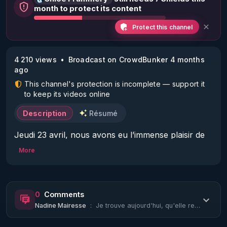
month to protect its content
Protect this channel
4 210 views
Broadcast on CrowdBunker 4 months
ago
This channel's protection is incomplete — support it
to keep its videos online
Description
Résumé
Jeudi 23 avril, nous avons eu l’immense plaisir de 
retrouver Thierry Casasnovas, qui a démarré 
More
LIBEREZ L’NFO avec nous en juin 2022 ! Ses choix 
de vie, son hygiène de vie, sa métamorphose nous 
montrent l’exemple d’un homme qui a repris la 
0
Comments
responsabilité de son corps et de sa santé.

Nadine Mairesse
:
Je trouve aujourd'hui, qu'elle ressemble à Céline.
En août 2007, après de nombreuses années de 