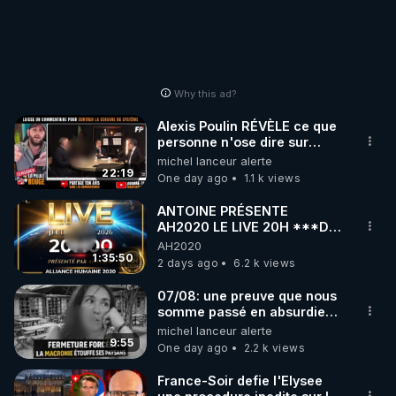
👉 Générique de fin

https://odysee.com/@Chloe_F:b/Clip_Voix_du_Coeur
_Unies_sont_nos_Voix:a
Why this ad?
👉 Ma chronique "Le vaccin Covid : sûr et efficace 
Alexis Poulin RÉVÈLE ce que
? Que disent les contrats suisses ?" 

personne n'ose dire sur
• Sources : 
https://chloeframmery.ch/liberez-linfo-
l'Union européenne (C'est
michel lanceur alerte
explosif)
22:19
n49
One day ago
1.1 k views
• Diaporama : 

ANTOINE PRÉSENTE
AH2020 LE LIVE 20H ***DU
https://chloeframmery.ch/wp-
06/08/2026***
AH2020
1:35:50
content/uploads/presentation-les-contrats-suisses-
2 days ago
6.2 k views
enfin-publies-sans-caviardage.pptx
07/08: une preuve que nous
somme passé en absurdie
https://chloeframmery.ch/wp-
une dictature qui veut faire
michel lanceur alerte
taire ses opposant !
9:55
content/uploads/presentation-les-contrats-suisses-
One day ago
2.2 k views
enfin-publies-sans-caviardage.pdf
France-Soir defie l'Elysee