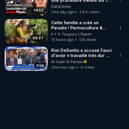
une procedure inedite sur la
sante du president - Nexus
DataCenter
19:52
One day ago
2.8 k views
Cette famille a créé un
Paradis ! Permaculture &
Autonomie
Il Y A Toujours L'Espoir
30:27
12 hours ago
128 views
Ron DeSantis a accusé Fauci
d'avoir « travaillé très dur »
pour de longues fermetures
Ni Oubli Ni Pardon
d'écoles
1:14
One hour ago
6 views