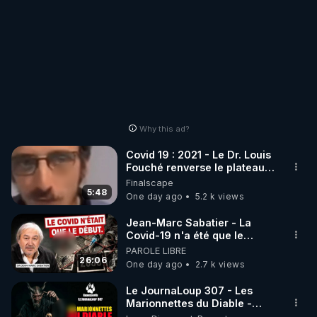
https://www.instagram.com/chloe_frammery
• Twitter (X) : 
https://twitter.com/FrammeryChloe
• VK : 
https://m.vk.com/id665557322
• Telegram - canal d’info : 
https://t.me/chloefinfosofficiel
• YouTube : 
https://youtube.com/channel/UCYgeUtQwry3VGNi
Why this ad?
nJ0zu6mQ
Covid 19 : 2021 - Le Dr. Louis
👉 SALIM LAÏBI

Fouché renverse le plateau
de CNews !
• Blog Le libre Penseur : 
Finalscape
5:48
One day ago
5.2 k views
https://www.lelibrepenseur.org
• Facebook : 
Jean-Marc Sabatier - La
https://www.facebook.com/lelibre.penseur.1
Covid-19 n'a été que le
début - L'ARNm & l'ARNm-aa
• Facebook : 
PAROLE LIBRE
jusqu où auront-t-il ?
26:06
One day ago
2.7 k views
https://www.facebook.com/LeLibrePenseur.org
• Crowdbunker : 
Le JournaLoup 307 - Les
https://crowdbunker.com/@leLibrePenseurOrg
Marionnettes du Diable -
Loup Divergent 2026.08.07