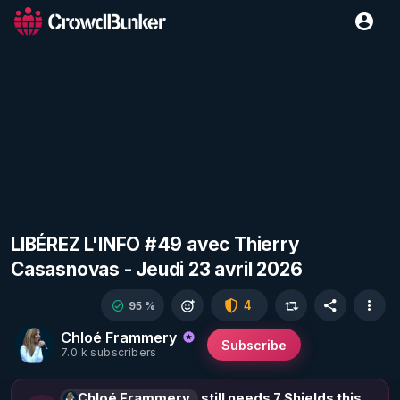
LIBÉREZ L'INFO #49 avec Thierry
Casasnovas - Jeudi 23 avril 2026
4
95 %
Chloé Frammery
Subscribe
7.0 k subscribers
Chloé Frammery
still needs 7 Shields this