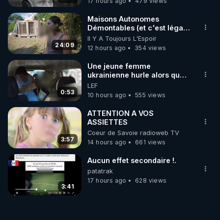
17 hours ago
479 views
questions que nous nous posons tous.

Maisons Autonomes
Vous pouvez regarder les émissions en différé & 
Démontables (et c'est légal).
Visite éco village en
Il Y A Toujours L'Espoir
les émissions précédentes (y compris toutes les 
Bretagne
24:09
12 hours ago
354 views
émissions de l'info en QuestionS), et également 
consulter les sources des informations données, 
Une jeune femme
sur nos canaux :

ukrainienne hurle alors que
son ptit ami est brutalement
LEF
enlevé par milice Zelensky
0:53
10 hours ago
555 views
👉 CHLOÉ FRAMMERY

• Site officiel : 
https://chloeframmery.ch
ATTENTION A VOS
• Crowdbunker : 
ASSIETTES
Coeur de Savoie radioweb TV
https://crowdbunker.com/@ChloeFrammery
3:57
14 hours ago
661 views
• Odysee : 
https://odysee.com/@Chloe_F:b
• Rumble : 
https://rumble.com/user/ChloeFra
Aucun effet secondaire !.
• Facebook (page perso) : 
patatrak
https://www.facebook.com/chloe.fra.9
17 hours ago
628 views
3:41
• Facebook (page publique) 
: 
https://www.facebook.com/ChloeFrammery
• Instagram : 