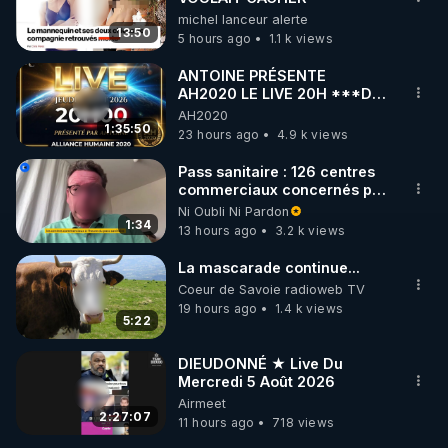
michel lanceur alerte
13:50
5 hours ago
1.1 k views
ANTOINE PRÉSENTE
AH2020 LE LIVE 20H ***DU
06/08/2026***
AH2020
1:35:50
23 hours ago
4.9 k views
Pass sanitaire : 126 centres
commerciaux concernés par
l'obligation dans toute la
Ni Oubli Ni Pardon
France
1:34
13 hours ago
3.2 k views
La mascarade continue...
Coeur de Savoie radioweb TV
19 hours ago
1.4 k views
5:22
DIEUDONNÉ ★ Live Du
Mercredi 5 Août 2026
Airmeet
2:27:07
11 hours ago
718 views