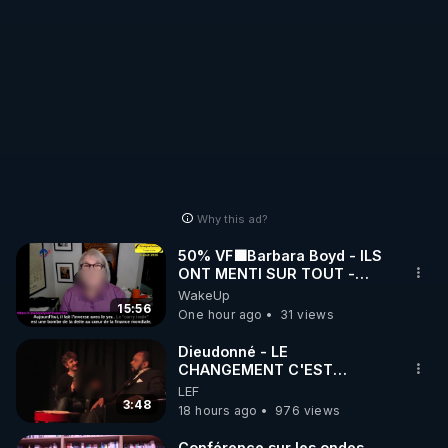
Why this ad?
50% VF🟩Barbara Boyd - ILS
ONT MENTI SUR TOUT -
Jocelyne Traduction
WakeUp
15:56
One hour ago
31 views
Dieudonné - LE
CHANGEMENT C'EST
MAINTENANT
LEF
3:48
18 hours ago
976 views
Conférence sur les ondes