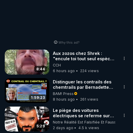
Why this ad?
Aux zozos chez Shrek :
"encule toi tout seul espèce
de mal polish"
CCH
8:44
6 hours ago
224 views
Distinguer les contrails des
chemtrails par Bernadette
Bihin
BAM! Press
1:59:23
8 hours ago
261 views
Le piège des voitures
électriques se referme sur
les usagers !
Notre Réalité Est Falsifiée Et Fausse
5:29
2 days ago
4.5 k views