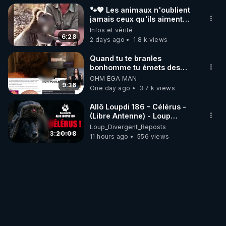
🐾💖 Les animaux n'oublient
jamais ceux qu'ils aiment…
🥹❤️
Infos et vérité
6:28
2 days ago
1.8 k views
Quand tu te branles
bonhomme tu émets des
ondes ils ont juste omis de
OHM ÉGA MAN
t'expliquer
9:36
One day ago
3.7 k views
Allô Loupdi 186 - Célérus -
(Libre Antenne) - Loup
Divergent 2026.08.06
Loup_Divergent_Reposts
3:20:08
11 hours ago
556 views