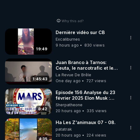
Why this ad?
Dernière vidéo sur CB
Excaliburnes
9 hours ago
830 views
19:49
Juan Branco à Tarnos:
Ceuta, le narcotrafic et le
pouvoir en France
La Revue De Brêle
1:45:43
One day ago
727 views
Episode 156 Analyse du 23
février 2025 Elon Musk :
Houston , on a un problème !
Sherpatheone
8:42
20 hours ago
335 views
Ha Les Z'animaux 07 - 08.
patatrak
20 hours ago
224 views
4:35