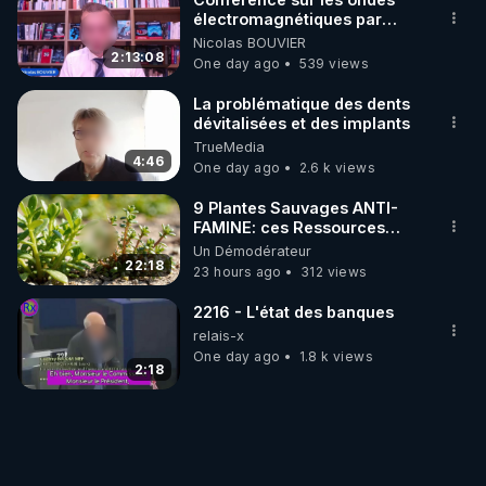
électromagnétiques par
Grégoire Caustru et Bart de
Nicolas BOUVIER
Wever !
2:13:08
One day ago
539 views
La problématique des dents
dévitalisées et des implants
TrueMedia
4:46
One day ago
2.6 k views
9 Plantes Sauvages ANTI-
FAMINE: ces Ressources
NUTRITIVES&MéDICINALES"gratuite
Un Démodérateur
JARDIN&des Haies
22:18
23 hours ago
312 views
2216 - L'état des banques
relais-x
One day ago
1.8 k views
2:18