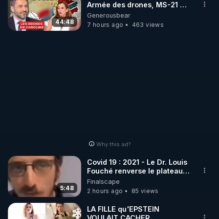
Armée des drones, MS-21 en
série, missiles coréens.
Generousbear
07.08.2026.
44:48
7 hours ago
463 views
Why this ad?
Covid 19 : 2021 - Le Dr. Louis
Fouché renverse le plateau
de CNews !
Finalscape
5:48
2 hours ago
85 views
LA FILLE qu'EPSTEIN
VOULAIT CACHER