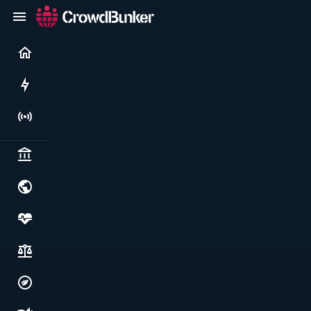
Current
Rushes
Live
Politics & institutions
World & geopolitics
Health, food & wellbeing
Society, justice & freedoms
Economy, environment & technology