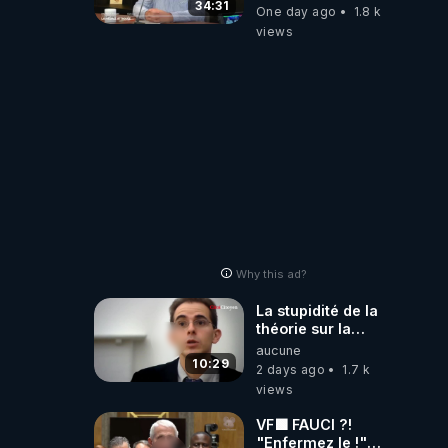
climatique, on
34:31
One day ago
1.8 k
répond
views
Why this ad?
La stupidité de la
théorie sur la
responsabilité de
aucune
l’homme
10:29
2 days ago
1.7 k
concernant le
views
dioxyde de
carbone.
VF🟩 FAUCI ?!
"Enfermez le !"