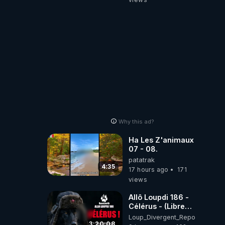
Why this ad?
Ha Les Z'animaux
07 - 08.
patatrak
4:35
17 hours ago
171
views
Allô Loupdi 186 -
Célérus - (Libre
Antenne) - Loup
Loup_Divergent_Reposts
Divergent
3:20:08