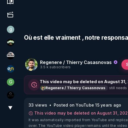
Science, history & spirituality
Culture, media & entertainment
g
gilo59
Où est elle vraiment , notre respons
DMSO pour TOUS
HYM.MEDIA
Regenere / Thierry Casasnovas
3.5 k subscribers
essentiel.news
G
This video may be deleted on August 31,
Generousbear
still needs
Regenere / Thierry Casasnovas
La vérité
33 views
Posted on YouTube 15 years ago
▼
View More
This video may be deleted on August 31, 20
It was automatically imported from YouTube and replica
over. The YouTube video player remains until the video