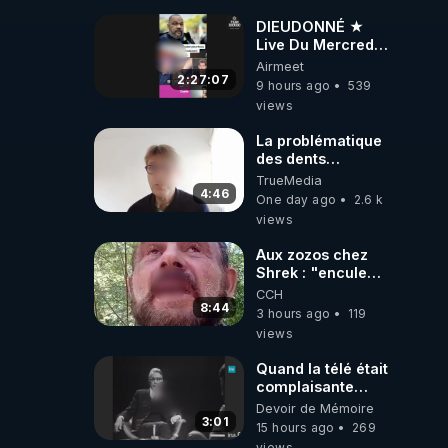
de t'expliquer
DIEUDONNÉ ★
Live Du Mercredi
5 Août 2026
Airmeet
2:27:07
9 hours ago
539
views
La problématique
des dents
dévitalisées et
TrueMedia
des implants
4:46
One day ago
2.6 k
views
Aux zozos chez
Shrek : "encule
toi tout seul
CCH
espèce de mal
8:44
3 hours ago
119
polish"
views
Quand la télé était
complaisante
avec les
Devoir de Mémoire
pédophiles
3:01
15 hours ago
269
views