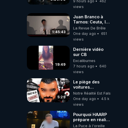
9 hours ago
462
2026.08.06
views
Juan Branco à
Tarnos: Ceuta, le
narcotrafic et le
La Revue De Brêle
pouvoir en France
1:45:43
One day ago
651
views
Dernière vidéo
sur CB
Excaliburnes
19:49
7 hours ago
640
views
Le piège des
voitures
électriques se
Notre Réalité Est Falsifiée Et F
referme sur les
5:29
One day ago
4.5 k
usagers !
views
Pourquoi HAARP
prépare en réalité
un CHAOS
La Puce à l'oreille