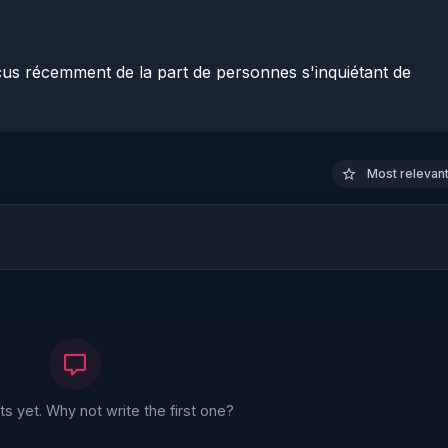
us récemment de la part de personnes s'inquiétant de 
 allez voir , partant de ce thème la réflexion s'élargit largem
iée...

ouvelle page ajoutée ...nul besoin d'explications excessives je
Most relevant 
 yet. Why not write the first one?