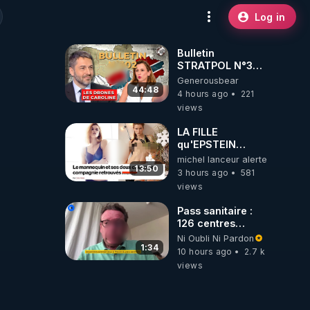
Log in
Bulletin
STRATPOL N°302.
Armée des
Generousbear
drones, MS-21 en
44:48
4 hours ago
221
série, missiles
views
coréens.
07.08.2026.
LA FILLE
qu'EPSTEIN
VOULAIT CACHER
michel lanceur alerte
13:50
3 hours ago
581
views
Pass sanitaire :
126 centres
commerciaux
Ni Oubli Ni Pardon
concernés par
1:34
10 hours ago
2.7 k
l'obligation dans
views
toute la France