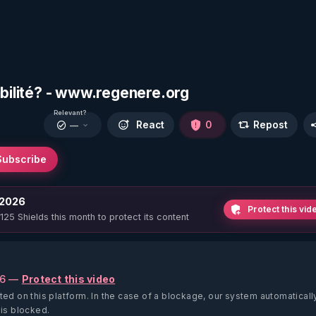
abilité? - www.regenere.org
Relevant?
React
0
Repost
—
Subscribe
 2026
Protect this vid
 125 Shields this month to protect its content
26 —
Protect this video
ted on this platform.
In the case of a blockage, our system automaticall
 is blocked.