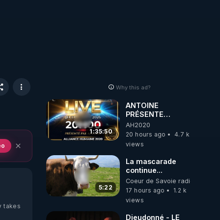
Why this ad?
ANTOINE
PRÉSENTE
AH2020 LE LIVE
AH2020
20H ***DU
1:35:50
20 hours ago
4.7 k
06/08/2026***
views
eo
La mascarade
continue...
Coeur de Savoie radioweb TV
5:22
17 hours ago
1.2 k
views
y takes
Dieudonné - LE