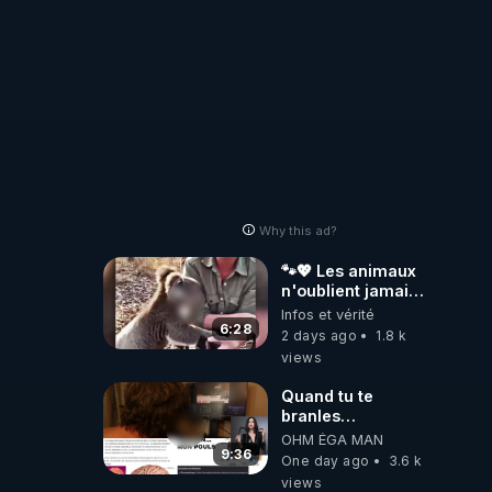
Why this ad?
🐾💖 Les animaux
n'oublient jamais
ceux qu'ils
Infos et vérité
aiment… 🥹❤️
6:28
2 days ago
1.8 k
views
Quand tu te
branles
bonhomme tu
OHM ÉGA MAN
émets des ondes
9:36
One day ago
3.6 k
ils ont juste omis
views