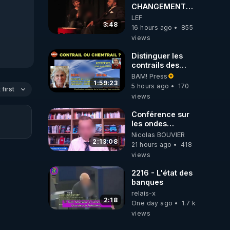
CHANGEMENT
C'EST
LEF
MAINTENANT
3:48
16 hours ago
855
views
ent, 
Distinguer les
contrails des
chemtrails par
BAM! Press
Bernadette Bihin
1:59:23
 
5 hours ago
170
first
views
Conférence sur
les ondes
électromagnétiques
Nicolas BOUVIER
par Grégoire
2:13:08
21 hours ago
418
Caustru et Bart de
views
Wever !
2216 - L'état des
banques
relais-x
2:18
One day ago
1.7 k
views