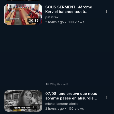
SOUS SERMENT, Jérôme
Kerviel balance tout à
l'Assemblée !
patatrak
30:36
2 hours ago
100 views
Why this ad?
07/08: une preuve que nous
somme passé en absurdie
une dictature qui veut faire
michel lanceur alerte
taire ses opposant !
9:55
2 hours ago
162 views