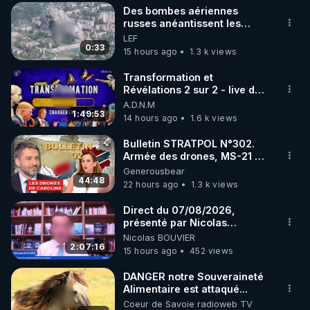
Des bombes aériennes
russes anéantissent les
centres de contrôle de
LEF
drones de 3 brigades
0:33
15 hours ago
1.3 k views
ukrainienne
Transformation et
Révélations 2 sur 2 - live du
07/08/26
A.D.N.M
1:49:53
14 hours ago
1.6 k views
Bulletin STRATPOL N°302.
Armée des drones, MS-21 en
série, missiles coréens.
Generousbear
07.08.2026.
44:48
22 hours ago
1.3 k views
Direct du 07/08/2026,
présenté par Nicolas
BOUVIER
Nicolas BOUVIER
2:07:16
15 hours ago
452 views
DANGER notre Souveraineté
Alimentaire est attaqué...
Coeur de Savoie radioweb TV