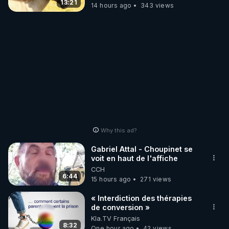
13:21
14 hours ago
343 views
Why this ad?
Gabriel Attal - Choupinet se
voit en haut de l'affiche
CCH
6:44
15 hours ago
271 views
« Interdiction des thérapies
de conversion »
Kla.TV Français
8:32
One hour ago
42 views