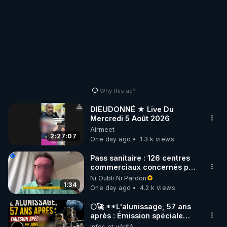
Why this ad?
DIEUDONNÉ ★ Live Du
Mercredi 5 Août 2026
Airmeet
2:27:07
One day ago
1.3 k views
Pass sanitaire : 126 centres
commerciaux concernés par
l'obligation dans toute la
Ni Oubli Ni Pardon
France
1:34
One day ago
4.2 k views
🌕🚀 **L'alunissage, 57 ans
après : Émission spéciale
avec John Doe !** 👨 🚀✨
Infos et vérité