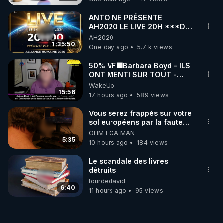
ANTOINE PRÉSENTE
AH2020 LE LIVE 20H ***DU
06/08/2026***
AH2020
1:35:50
One day ago
5.7 k views
50% VF🟩Barbara Boyd - ILS
ONT MENTI SUR TOUT -
Jocelyne Traduction
WakeUp
15:56
17 hours ago
589 views
Vous serez frappés sur votre
sol européens par la faute
des dirigeants qui s'en
OHM ÉGA MAN
mettent dans le nez
5:35
10 hours ago
184 views
Le scandale des livres
détruits
tourdedavid
6:40
11 hours ago
95 views