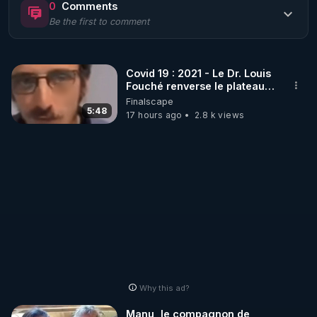
0
Comments
toucheront...

Be the first to comment
Videos toujours téléchargeables sur la page 
dédiée...

D'autre part , j'attire votre attention sur la nouvelle 
Covid 19 : 2021 - Le Dr. Louis
page ajoutée ...nul besoin d'explications excessives 
Fouché renverse le plateau
je pense , le contenu parle de lui même...
de CNews !
Finalscape
5:48
17 hours ago
2.8 k views
Why this ad?
Manu, le compagnon de