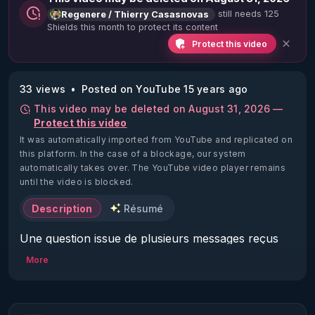
still needs 125
Regenere / Thierry Casasnovas
Shields this month to protect its content
Protect this video
33 views
Posted on YouTube 15 years ago
This video may be deleted on August 31, 2026 —
Protect this video
It was automatically imported from YouTube and replicated on
this platform.
In the case of a blockage, our system
automatically takes over. The YouTube video player remains
until the video is blocked.
Description
Résumé
Une question issue de plusieurs messages reçus 
récemment de la part de personnes s'inquiétant de 
More
l'implication sociale de tels choix de vie...Vous allez 
voir , partant de ce thème la réflexion s'élargit 
largement, j'espère que ces réflexions vous 