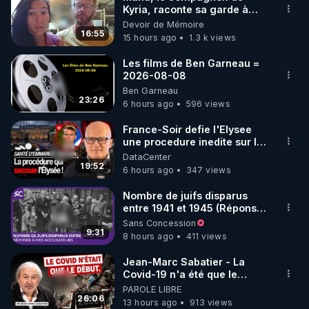
Kyria, raconte sa garde à
vue musclée. PARTAGEZ!
Devoir de Mémoire
16:55
15 hours ago
1.3 k views
Les films de Ben Garneau =
2026-08-08
Ben Garneau
23:26
6 hours ago
596 views
France-Soir defie l'Elysee
une procedure inedite sur la
sante du president - Nexus
DataCenter
19:52
6 hours ago
347 views
Nombre de juifs disparus
entre 1941 et 1945 (Réponse
à mes accusateurs)
Sans Concession
9:31
8 hours ago
411 views
Jean-Marc Sabatier - La
Covid-19 n'a été que le
début - L'ARNm & l'ARNm-aa
PAROLE LIBRE
jusqu où auront-t-il ?
26:06
13 hours ago
913 views