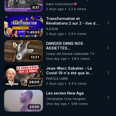
à mes accusateurs)
Sans Concession
9:31
2 days ago
2.2 k views
Transformation et
Révélations 2 sur 2 - live du
07/08/26
A.D.N.M
1:49:53
2 days ago
2.9 k views
DANGER DANS NOS
ASSIETTES...
Coeur de Savoie radioweb TV
13:21
One day ago
3.8 k views
Jean-Marc Sabatier - La
Covid-19 n'a été que le
début - L'ARNm & l'ARNm-aa
PAROLE LIBRE
jusqu où auront-t-il ?
26:06
2 days ago
3.4 k views
Les sectes New Age
Christophe Cros Houplon
One day ago
548 views
23:30