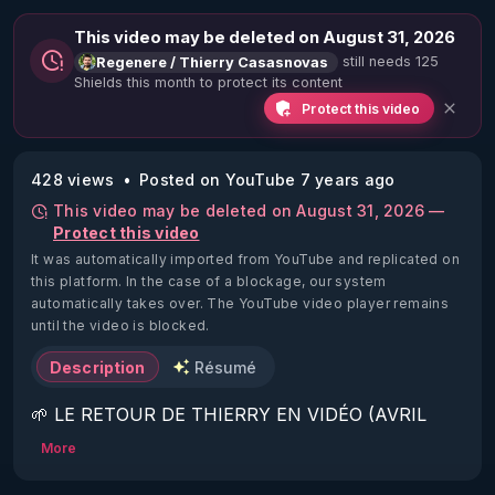
This video may be deleted on August 31, 2026
still needs 125
Regenere / Thierry Casasnovas
Shields this month to protect its content
Protect this video
428 views
Posted on YouTube 7 years ago
This video may be deleted on August 31, 2026 —
Protect this video
It was automatically imported from YouTube and replicated on
this platform.
In the case of a blockage, our system
automatically takes over. The YouTube video player remains
until the video is blocked.
Description
Résumé
🌱 LE RETOUR DE THIERRY EN VIDÉO (AVRIL 
2022)!

More
Découvrez la saison 2 des vidéos sur le nouveau 