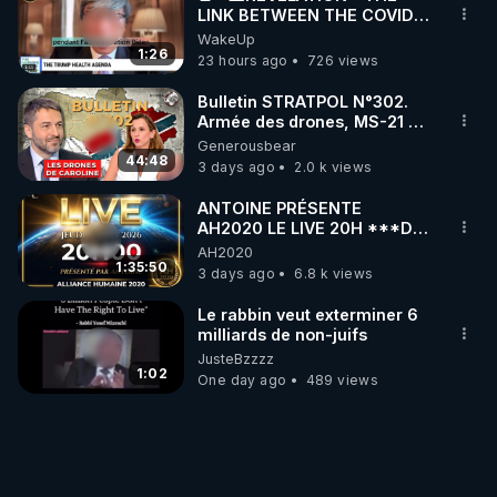
LINK BETWEEN THE COVID
VACCINE AND CANCER -LIEN
WakeUp
VACCIN COVID ET CANCER
1:26
23 hours ago
726 views
Bulletin STRATPOL N°302.
Armée des drones, MS-21 en
série, missiles coréens.
Generousbear
07.08.2026.
44:48
3 days ago
2.0 k views
ANTOINE PRÉSENTE
AH2020 LE LIVE 20H ***DU
06/08/2026***
AH2020
1:35:50
3 days ago
6.8 k views
Le rabbin veut exterminer 6
milliards de non-juifs
JusteBzzzz
1:02
One day ago
489 views