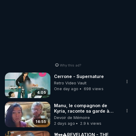
Why this ad?
Cerrone - Supernature
Retro Video Vault
One day ago
698 views
4:05
Manu, le compagnon de
Kyria, raconte sa garde à
vue musclée. PARTAGEZ!
Devoir de Mémoire
16:55
2 days ago
2.9 k views
🚨👀⚠️REVELATION - THE