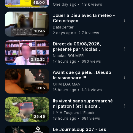
était devenue folle et elle
48:00
One day ago
1.9 k views
code : REGENERE10

mourut deux mois plus tard.
» Cette histoire m’avait
Jouer a Dieu avec la meteo -
profondément ému ; j’en ai
▶ 30 jours gratuit sur l’application de méditation et 
Citoicitoyen
parlé à plusieurs reprises
DataCenter
de bien-être ENVOL :

dans mes écrits et mes
10:45
2 days ago
2.7 k views
vidéos. En 2026, avec ma
Rendez-vous sur 
https://www.envol.app/code
 avec 
collaboratrice, nous avons
le code : REGENERE
Direct du 09/08/2026,
enquêté. Nos recherches
présenté par Nicolas
nous ont mené au cimetière
BOUVIER
de Montmartin-sur-Mer où
Nicolas BOUVIER
3:33:32
nous avons finalement
17 hours ago
690 views
retrouvé la tombe de la
famille Fatout. En
Avant que ça pète... Dieudo
l’examinant avec minutie
le visionnaire !!!
(car les noms sont
OHM ÉGA MAN
difficilement lisibles), nous
3:05
16 hours ago
1.3 k views
avons découvert
qu’Alexandre Caillet avait
Ils vivent sans supermarché
commis une erreur : la jeune
ni patron ! (et ils sont
fille retrouvée vivante, c’était
heureux)
Il Y A Toujours L'Espoir
Christiane. Elle était restée
25:46
18 hours ago
681 views
enfermée cinq jours avec sa
mère, son frère et sa sœur.
Le JournaLoup 307 - Les
Cinq jours dans une cave en