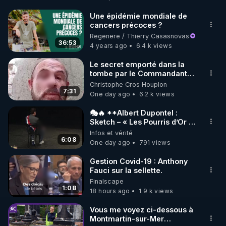
http://rgnr.li/facebook
Une épidémie mondiale de
cancers précoces ?
🌱 INSTAGRAM

Regenere / Thierry Casasnovas
36:53
4 years ago
6.4 k views
https://www.instagram.com/rdlr_thierrycasasnovas/
http://rgnr.li/instagram
Le secret emporté dans la
tombe par le Commandant
Cousteau le 25 juin 1997
Christophe Cros Houplon
🌱 LA NEWSLETTER

7:31
One day ago
6.2 k views
Pour ne pas rater l’actualité RGNR (stages, 
🎭🔥 **Albert Dupontel :
Sketch – « Les Pourris d’Or »
http://rgnr.li/news
🏆💰**
Infos et vérité
6:08
One day ago
791 views
🌱 VIDÉOS NON CENSURÉES SUR ODYSEE 

Toutes les vidéos Youtube sont aussi sur la 
Gestion Covid-19 : Anthony
Fauci sur la sellette.
Finalscape
http://rgnr.li/odysee
1:08
18 hours ago
1.9 k views
🌱 LES STAGES EN PRÉSENTIEL

Vous me voyez ci-dessous à
Montmartin-sur-Mer