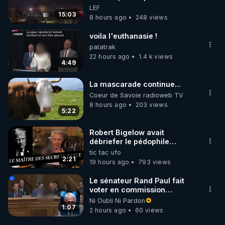
faiblesse de Kiev
LEF
15:03
8 hours ago
248 views
voila l'euthanasie !
patatrak
22 hours ago
1.4 k views
4:49
La mascarade continue...
Coeur de Savoie radioweb TV
8 hours ago
203 views
5:22
Robert Bigelow avait
débriefer le pédophile
génocidaire de donald j
tic tac ufo
trump
2:21
19 hours ago
793 views
Le sénateur Rand Paul fait
voter en commission
l'outrage au Congrès contre
Ni Oubli Ni Pardon
Anthony Fauci
1:07
2 hours ago
60 views