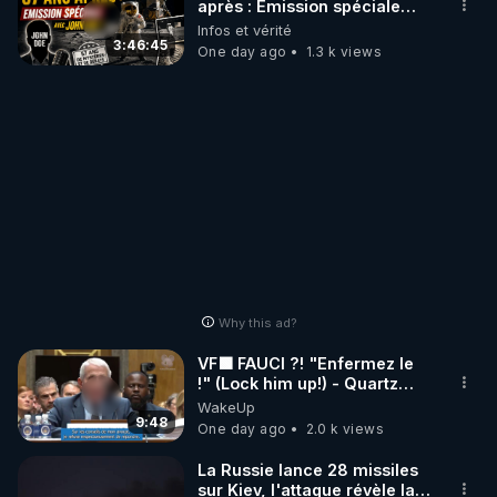
après : Émission spéciale
avec John Doe !** 👨 🚀✨
Infos et vérité
3:46:45
One day ago
1.3 k views
Why this ad?
VF🟩 FAUCI ?! "Enfermez le
!" (Lock him up!) - Quartz
Traduction
WakeUp
9:48
One day ago
2.0 k views
La Russie lance 28 missiles
sur Kiev, l'attaque révèle la