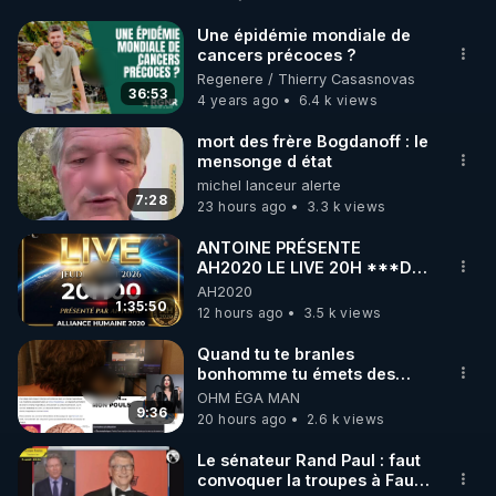
http://rgnr.li/facebook
Une épidémie mondiale de
cancers précoces ?
🌱 INSTAGRAM

Regenere / Thierry Casasnovas
36:53
4 years ago
6.4 k views
https://www.instagram.com/rdlr_thierrycasasnovas/
http://rgnr.li/instagram
mort des frère Bogdanoff : le
mensonge d état
michel lanceur alerte
🌱 LA NEWSLETTER

7:28
23 hours ago
3.3 k views
Pour ne pas rater l’actualité RGNR (stages, 
ANTOINE PRÉSENTE
AH2020 LE LIVE 20H ***DU
http://rgnr.li/news
06/08/2026***
AH2020
1:35:50
12 hours ago
3.5 k views
🌱 VIDÉOS NON CENSURÉES SUR ODYSEE 

Toutes les vidéos Youtube sont aussi sur la 
Quand tu te branles
bonhomme tu émets des
ondes ils ont juste omis de
OHM ÉGA MAN
http://rgnr.li/odysee
t'expliquer
9:36
20 hours ago
2.6 k views
🌱 LES STAGES EN PRÉSENTIEL

Le sénateur Rand Paul : faut
convoquer la troupes à Fauci