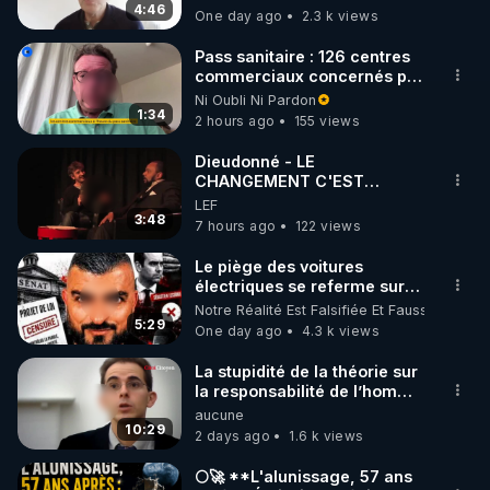
4:46
One day ago
2.3 k views
code : REGENERE10

Pass sanitaire : 126 centres
▶ 30 jours gratuit sur l’application de méditation et 
commerciaux concernés par
l'obligation dans toute la
Ni Oubli Ni Pardon
de bien-être ENVOL :

France
1:34
2 hours ago
155 views
Rendez-vous sur 
https://www.envol.app/code
 avec 
le code : REGENERE
Dieudonné - LE
CHANGEMENT C'EST
MAINTENANT
LEF
3:48
7 hours ago
122 views
Le piège des voitures
électriques se referme sur
les usagers !
Notre Réalité Est Falsifiée Et Fausse
5:29
One day ago
4.3 k views
La stupidité de la théorie sur
la responsabilité de l’homme
concernant le dioxyde de
aucune
carbone.
10:29
2 days ago
1.6 k views
🌕🚀 **L'alunissage, 57 ans