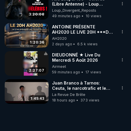
(Libre Antenne) - Loup
Divergent 2026.08.06
Loup_Divergent_Reposts
3:20:08
49 minutes ago
10 views
ANTOINE PRÉSENTE
AH2020 LE LIVE 20H ***DU
04/08/2026*** 📷LE
AH2020
GRAND RÉVEIL EST EN
1:20:36
2 days ago
6.5 k views
MARCHE 📷
DIEUDONNÉ ★ Live Du
Mercredi 5 Août 2026
Airmeet
2:27:07
59 minutes ago
17 views
Juan Branco à Tarnos:
Ceuta, le narcotrafic et le
pouvoir en France
La Revue De Brêle
1:45:43
18 hours ago
373 views