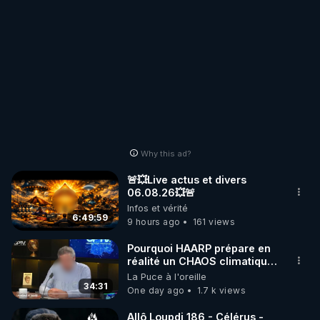
Why this ad?
🚨💥Live actus et divers
06.08.26💥🚨
Infos et vérité
6:49:59
9 hours ago
161 views
Pourquoi HAARP prépare en
réalité un CHAOS climatique,
on répond
La Puce à l'oreille
34:31
One day ago
1.7 k views
Allô Loupdi 186 - Célérus -