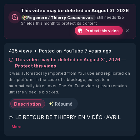
This video may be deleted on August 31, 2026
still needs 125
Regenere / Thierry Casasnovas
Shields this month to protect its content
Protect this video
425 views
Posted on YouTube 7 years ago
This video may be deleted on August 31, 2026 —
Protect this video
It was automatically imported from YouTube and replicated on
this platform.
In the case of a blockage, our system
automatically takes over. The YouTube video player remains
until the video is blocked.
Description
Résumé
🌱 LE RETOUR DE THIERRY EN VIDÉO (AVRIL 
2022)!

More
Découvrez la saison 2 des vidéos sur le nouveau 