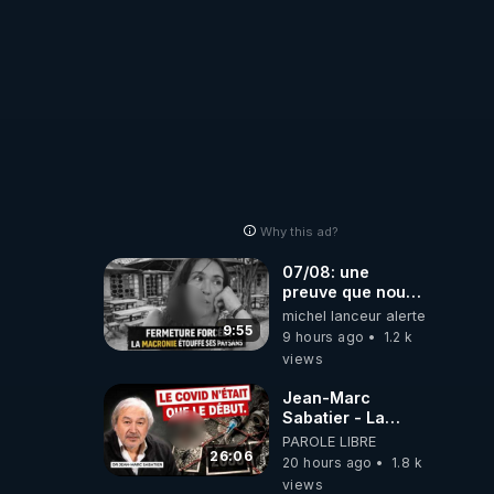
Why this ad?
07/08: une
preuve que nous
somme passé en
michel lanceur alerte
absurdie une
9:55
9 hours ago
1.2 k
dictature qui veut
views
faire taire ses
opposant !
Jean-Marc
Sabatier - La
Covid-19 n'a été
PAROLE LIBRE
que le début -
26:06
20 hours ago
1.8 k
L'ARNm &
views