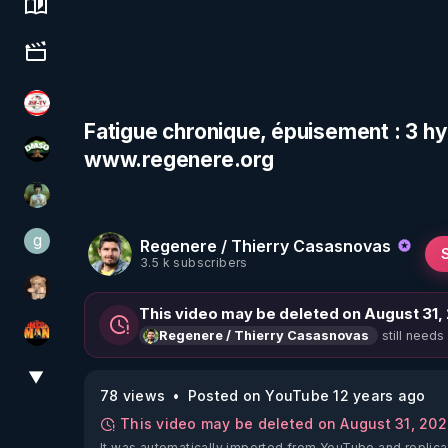
Science, history & spirituality
Culture, media & entertainment
JSF - TV
Fatigue chronique, épuisement : 3 h
www.regenere.org
DMSO pour TOUS
Sonmi-877
g
Regenere / Thierry Casasnovas
gilo59
3.5 k subscribers
DataCenter
This video may be deleted on August 31,
still needs
Regenere / Thierry Casasnovas
OHM ÉGA MAN
▼
View More
78 views
Posted on YouTube 12 years ago
This video may be deleted on August 31, 20
It was automatically imported from YouTube and replica