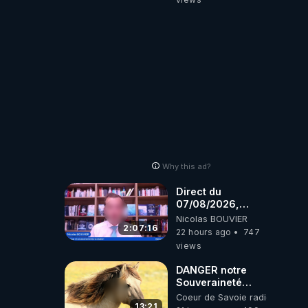
truelle
Why this ad?
Direct du
07/08/2026,
présenté par
Nicolas BOUVIER
Nicolas BOUVIER
2:07:16
22 hours ago
747
views
DANGER notre
Souveraineté
Alimentaire est
Coeur de Savoie radioweb TV
attaqué...
13:21