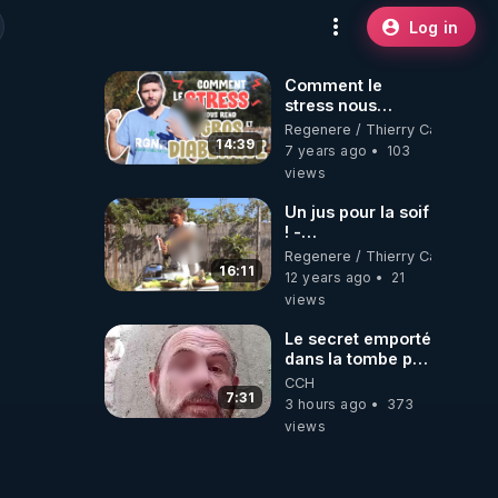
Log in
Comment le
stress nous
amène au
Regenere / Thierry Casasnova
surpoids et au
14:39
7 years ago
103
diabète
views
Un jus pour la soif
! -
www.regenere.org
Regenere / Thierry Casasnova
16:11
12 years ago
21
views
Le secret emporté
dans la tombe par
le Commandant
CCH
Cousteau le 25
7:31
3 hours ago
373
juin 1997
views