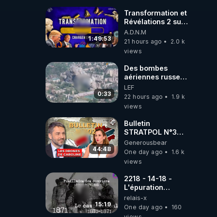
l'ARNm-aa jusqu
où auront-t-il ?
Transformation et
Révélations 2 sur
2 - live du
A.D.N.M
07/08/26
1:49:53
21 hours ago
2.0 k
views
Des bombes
aériennes russes
anéantissent les
LEF
centres de
0:33
22 hours ago
1.9 k
contrôle de
views
drones de 3
brigades
Bulletin
ukrainienne
STRATPOL N°302.
Armée des
Generousbear
drones, MS-21 en
44:48
One day ago
1.6 k
série, missiles
views
coréens.
07.08.2026.
2218 - 14-18 -
L'épuration
républicaine
relais-x
organisée par les
15:19
One day ago
160
frères de la
views