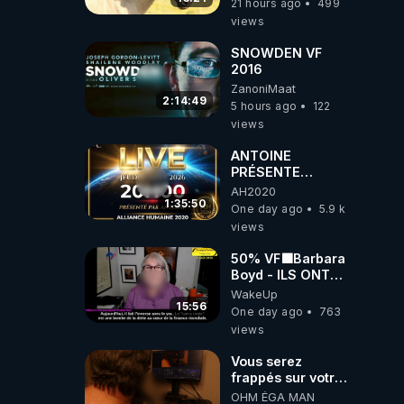
21 hours ago
499
views
SNOWDEN VF
2016
ZanoniMaat
2:14:49
5 hours ago
122
views
ANTOINE
PRÉSENTE
AH2020 LE LIVE
AH2020
20H ***DU
1:35:50
One day ago
5.9 k
06/08/2026***
views
50% VF🟩Barbara
Boyd - ILS ONT
MENTI SUR TOUT
WakeUp
-Jocelyne
15:56
One day ago
763
Traduction
views
Vous serez
frappés sur votre
sol européens par
OHM ÉGA MAN