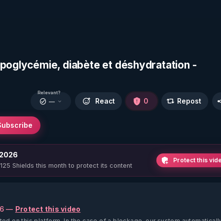
ypoglycémie, diabète et déshydratation -
Relevant?
React
0
Repost
—
Subscribe
 2026
Protect this vid
 125 Shields this month to protect its content
26 —
Protect this video
ted on this platform.
In the case of a blockage, our system automaticall