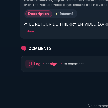
over. The YouTube video player remains until the video
Description
Résumé
🌱 LE RETOUR DE THIERRY EN VIDÉO (AVRIL
More
https://www.rgnr.fr/presentation.html
🌱 LE MAGAZINE RÉGÉNÈRE 

COMMENTS
http://rgnr.li/ymag
Log in
or
sign up
to comment.
🌱 LA BOUTIQUE DU MAGAZINE

https://boutique.magazine-regenere.fr/
🌱 FIL TELEGRAM

https://t.me/rgnr_fr
No comments