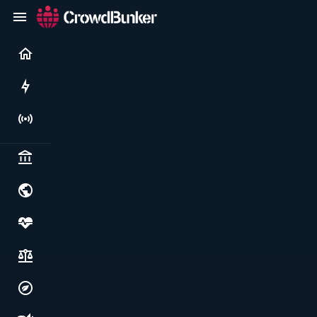
Current
Rushes
Live
Politics & institutions
World & geopolitics
Health, food & wellbeing
Society, justice & freedoms
Economy, environment & technology