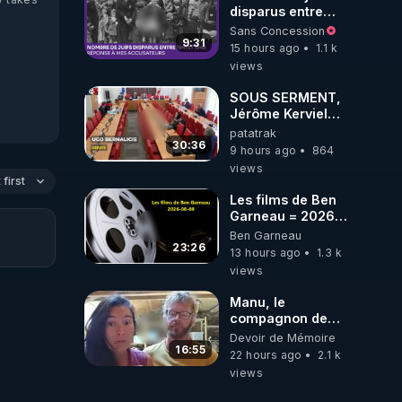
disparus entre
1941 et 1945
Sans Concession
(Réponse à mes
9:31
15 hours ago
1.1 k
accusateurs)
views
SOUS SERMENT,
Jérôme Kerviel
balance tout à
patatrak
l'Assemblée !
30:36
9 hours ago
864
views
first
Les films de Ben
Garneau = 2026-
08-08
Ben Garneau
23:26
13 hours ago
1.3 k
views
Manu, le
compagnon de
Kyria, raconte sa
Devoir de Mémoire
garde à vue
16:55
22 hours ago
2.1 k
musclée.
views
PARTAGEZ!