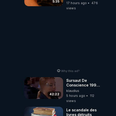
la faute des
5:35
17 hours ago
476
dirigeants qui
views
s'en mettent dans
le nez
Why this ad?
Sursaut De
Conscience 1998
- toujours
klaudius
d'actualité ....Au
42:22
5 hours ago
112
Dela Du Réel
views
Le scandale des
livres détruits