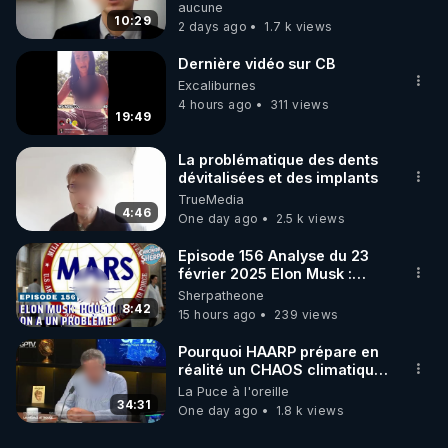
concernant le dioxyde de
aucune
carbone.
10:29
2 days ago
1.7 k views
Dernière vidéo sur CB
Excaliburnes
4 hours ago
311 views
19:49
La problématique des dents
dévitalisées et des implants
TrueMedia
4:46
One day ago
2.5 k views
Episode 156 Analyse du 23
février 2025 Elon Musk :
Houston , on a un problème !
Sherpatheone
8:42
15 hours ago
239 views
Pourquoi HAARP prépare en
réalité un CHAOS climatique,
on répond
La Puce à l'oreille
34:31
One day ago
1.8 k views