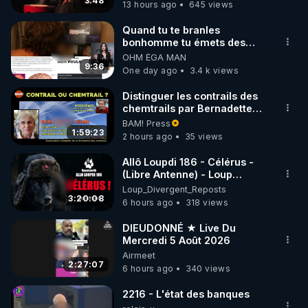
3:48
13 hours ago
645 views
code : REGENERE10

Quand tu te branles
▶ 30 jours gratuit sur l’application de méditation et 
bonhomme tu émets des
ondes ils ont juste omis de
OHM ÉGA MAN
de bien-être ENVOL :

t'expliquer
9:36
One day ago
3.4 k views
Rendez-vous sur 
https://www.envol.app/code
 avec 
le code : REGENERE
Distinguer les contrails des
chemtrails par Bernadette
Bihin
BAM! Press
1:59:23
2 hours ago
35 views
Allô Loupdi 186 - Célérus -
(Libre Antenne) - Loup
Divergent 2026.08.06
Loup_Divergent_Reposts
3:20:08
6 hours ago
318 views
DIEUDONNÉ ★ Live Du
Mercredi 5 Août 2026
Airmeet
2:27:07
6 hours ago
340 views
2216 - L'état des banques