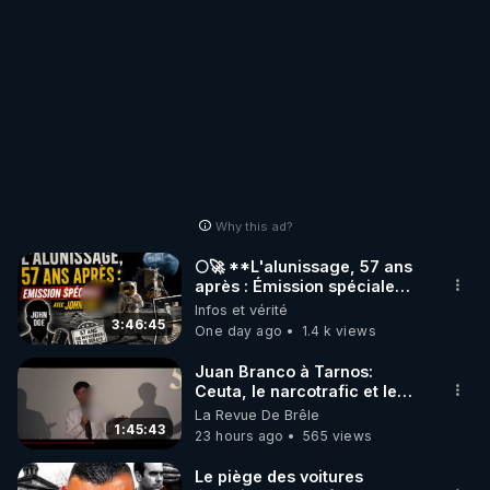
Why this ad?
🌕🚀 **L'alunissage, 57 ans
après : Émission spéciale
avec John Doe !** 👨 🚀✨
Infos et vérité
3:46:45
One day ago
1.4 k views
Juan Branco à Tarnos:
Ceuta, le narcotrafic et le
pouvoir en France
La Revue De Brêle
1:45:43
23 hours ago
565 views
Le piège des voitures