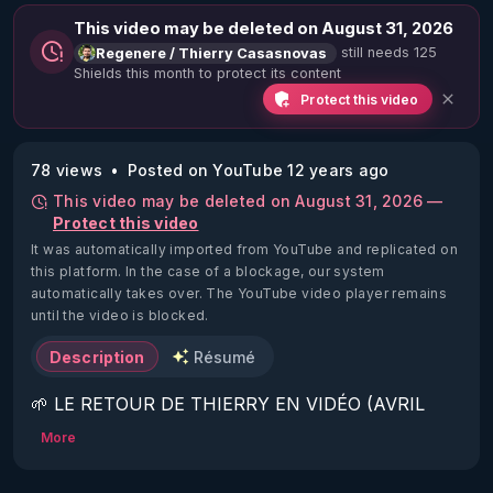
This video may be deleted on August 31, 2026
still needs 125
Regenere / Thierry Casasnovas
Shields this month to protect its content
Protect this video
78 views
Posted on YouTube 12 years ago
This video may be deleted on August 31, 2026 —
Protect this video
It was automatically imported from YouTube and replicated on
this platform.
In the case of a blockage, our system
automatically takes over. The YouTube video player remains
until the video is blocked.
Description
Résumé
🌱 LE RETOUR DE THIERRY EN VIDÉO (AVRIL 
2022)!

More
Découvrez la saison 2 des vidéos sur le nouveau 