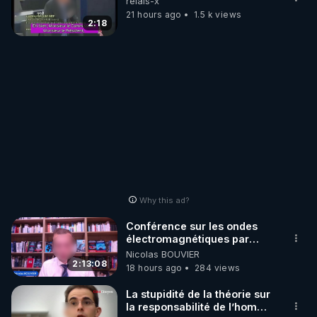
relais-x
21 hours ago
1.5 k views
2:18
Why this ad?
Conférence sur les ondes
électromagnétiques par
Grégoire Caustru et Bart de
Nicolas BOUVIER
Wever !
2:13:08
18 hours ago
284 views
La stupidité de la théorie sur
la responsabilité de l’homme