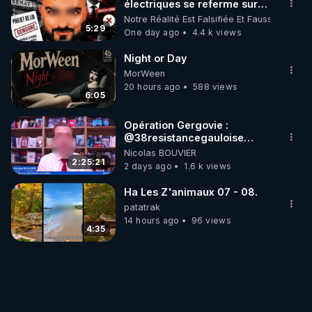
électriques se referme sur
les usagers !
Notre Réalité Est Falsifiée Et Fausse
5:29
One day ago
4.4 k views
Night or Day
MorWeen
20 hours ago
588 views
6:05
Opération Gergovie :
‪@38resistancegauloise‬
‪@MarionSigautOfficiel‬
Nicolas BOUVIER
‪@gladysriifard5710‬ Laëtitia
2:25:21
2 days ago
1.6 k views
Ha Les Z'animaux 07 - 08.
patatrak
14 hours ago
96 views
4:35