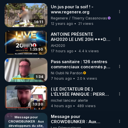
Un jus pour la soif ! -
www.regenere.org
🌱 INSTAGRAM

Regenere / Thierry Casasnovas
16:11
12 years ago
21 views
https://www.instagram.com/rdlr_thierrycasasnovas/
http://rgnr.li/instagram
ANTOINE PRÉSENTE
AH2020 LE LIVE 20H ***DU
06/08/2026***
AH2020
🌱 LA NEWSLETTER

1:35:50
17 hours ago
4.4 k views
Pour ne pas rater l’actualité RGNR (stages, 
Pass sanitaire : 126 centres
commerciaux concernés par
http://rgnr.li/news
l'obligation dans toute la
Ni Oubli Ni Pardon
France
1:34
7 hours ago
2.0 k views
🌱 VIDÉOS NON CENSURÉES SUR ODYSEE 

Toutes les vidéos Youtube sont aussi sur la 
( LE DICTATEUR DE )
L'ÉLYSÉE PANIQUE : PIERRE
GUILLAUME MERCADAL
michel lanceur alerte
http://rgnr.li/odysee
BALANCE TOUT
13:20
4 hours ago
489 views
🌱 LES STAGES EN PRÉSENTIEL

Message pour
Message pour
CROWDBUNKER : Aux
CROWDBUNKER : Aux
développeurs du site,
développeurs du site,
Les Démuseleurs