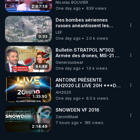
Nicolas BOUVIER
2:07:19
One day ago
839 views
Des bombes aériennes
russes anéantissent les
centres de contrôle de
LEF
drones de 3 brigades
0:33
One day ago
2.0 k views
ukrainienne
Bulletin STRATPOL N°302.
Armée des drones, MS-21 en
série, missiles coréens.
Generousbear
07.08.2026.
44:48
One day ago
1.6 k views
ANTOINE PRÉSENTE
AH2020 LE LIVE 20H ***DU
06/08/2026***
AH2020
1:35:50
One day ago
6.0 k views
SNOWDEN VF 2016
ZanoniMaat
7 hours ago
185 views
2:14:49