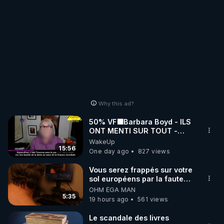
Why this ad?
50% VF🟩Barbara Boyd - ILS
ONT MENTI SUR TOUT -
Jocelyne Traduction
WakeUp
15:56
One day ago
827 views
Vous serez frappés sur votre
sol européens par la faute
des dirigeants qui s'en
OHM ÉGA MAN
mettent dans le nez
5:35
19 hours ago
561 views
Le scandale des livres