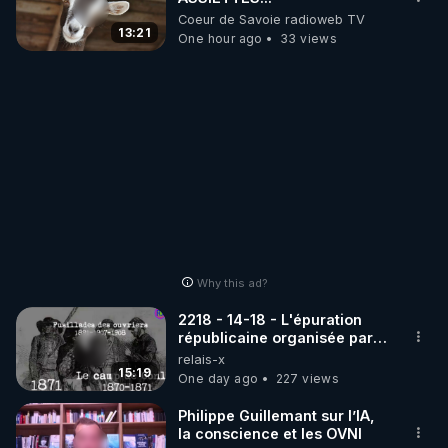
Coeur de Savoie radioweb TV
13:21
One hour ago
33 views
Why this ad?
2218 - 14-18 - L'épuration
républicaine organisée par
les frères de la truelle
relais-x
15:19
One day ago
227 views
Philippe Guillemant sur l’IA,
la conscience et les OVNI