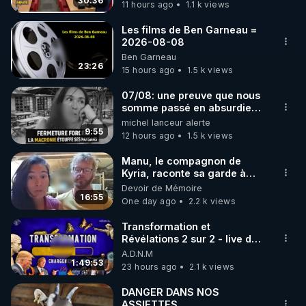
30:36
11 hours ago
1.1 k views
code : REGENERE10

Les films de Ben Garneau =
▶ 30 jours gratuit sur l’application de méditation et 
2026-08-08
Ben Garneau
de bien-être ENVOL :

23:26
15 hours ago
1.5 k views
Rendez-vous sur 
https://www.envol.app/code
 avec 
le code : REGENERE
07/08: une preuve que nous
somme passé en absurdie
une dictature qui veut faire
michel lanceur alerte
taire ses opposant !
9:55
12 hours ago
1.5 k views
Manu, le compagnon de
Kyria, raconte sa garde à
vue musclée. PARTAGEZ!
Devoir de Mémoire
16:55
One day ago
2.2 k views
Transformation et
Révélations 2 sur 2 - live du
07/08/26
A.D.N.M
1:49:53
23 hours ago
2.1 k views
DANGER DANS NOS
ASSIETTES...