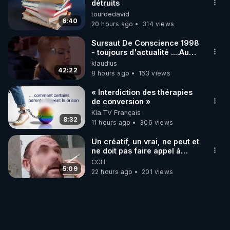
détruits
tourdedavid
6:40
20 hours ago
314 views
Sursaut De Conscience 1998
- toujours d'actualité ....Au
Dela Du Réel
klaudius
42:22
8 hours ago
163 views
« Interdiction des thérapies
de conversion »
Kla.TV Français
8:32
11 hours ago
306 views
Un créatif, un vrai, ne peut et
ne doit pas faire appel à
l'intelligence artificielle
CCH
5:09
22 hours ago
201 views