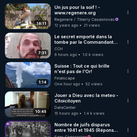
Un jus pour la soif ! -
www.regenere.org
🌱 INSTAGRAM

Regenere / Thierry Casasnovas
16:11
12 years ago
21 views
https://www.instagram.com/rdlr_thierrycasasnovas/
http://rgnr.li/instagram
Le secret emporté dans la
tombe par le Commandant
Cousteau le 25 juin 1997
CCH
🌱 LA NEWSLETTER

7:31
6 hours ago
1.0 k views
Pour ne pas rater l’actualité RGNR (stages, 
Suisse : Tout ce qui brille
n'est pas de l'Or!
http://rgnr.li/news
Finalscape
1:14
One hour ago
52 views
🌱 VIDÉOS NON CENSURÉES SUR ODYSEE 

Toutes les vidéos Youtube sont aussi sur la 
Jouer a Dieu avec la meteo -
Citoicitoyen
DataCenter
http://rgnr.li/odysee
10:45
15 hours ago
1.4 k views
🌱 LES STAGES EN PRÉSENTIEL

Nombre de juifs disparus
entre 1941 et 1945 (Réponse
à mes accusateurs)
Sans Concession