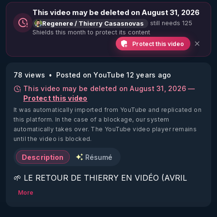
This video may be deleted on August 31, 2026
still needs 125
Regenere / Thierry Casasnovas
Shields this month to protect its content
Protect this video
78 views
Posted on YouTube 12 years ago
This video may be deleted on August 31, 2026 —
Protect this video
It was automatically imported from YouTube and replicated on
this platform.
In the case of a blockage, our system
automatically takes over. The YouTube video player remains
until the video is blocked.
Description
Résumé
🌱 LE RETOUR DE THIERRY EN VIDÉO (AVRIL 
2022)!

More
Découvrez la saison 2 des vidéos sur le nouveau 