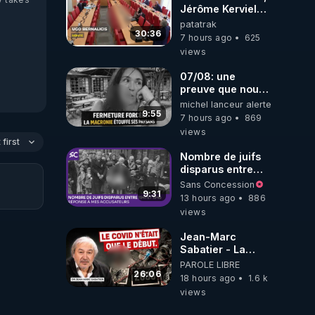
Jérôme Kerviel
balance tout à
patatrak
l'Assemblée !
30:36
7 hours ago
625
views
07/08: une
preuve que nous
somme passé en
michel lanceur alerte
absurdie une
9:55
7 hours ago
869
dictature qui veut
views
faire taire ses
first
opposant !
Nombre de juifs
disparus entre
1941 et 1945
Sans Concession
(Réponse à mes
9:31
13 hours ago
886
accusateurs)
views
Jean-Marc
Sabatier - La
Covid-19 n'a été
PAROLE LIBRE
que le début -
26:06
18 hours ago
1.6 k
L'ARNm &
views
l'ARNm-aa jusqu
où auront-t-il ?