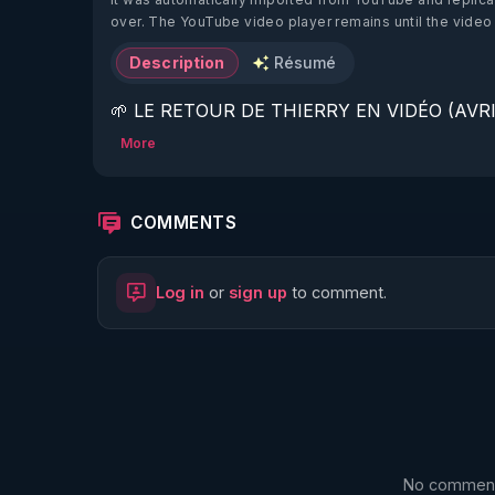
over. The YouTube video player remains until the video
Description
Résumé
🌱 LE RETOUR DE THIERRY EN VIDÉO (AVRIL
More
https://www.rgnr.fr/presentation.html
🌱 LE MAGAZINE RÉGÉNÈRE 

COMMENTS
http://rgnr.li/ymag
Log in
or
sign up
to comment.
🌱 LA BOUTIQUE DU MAGAZINE

https://boutique.magazine-regenere.fr/
🌱 FIL TELEGRAM

https://t.me/rgnr_fr
No comments