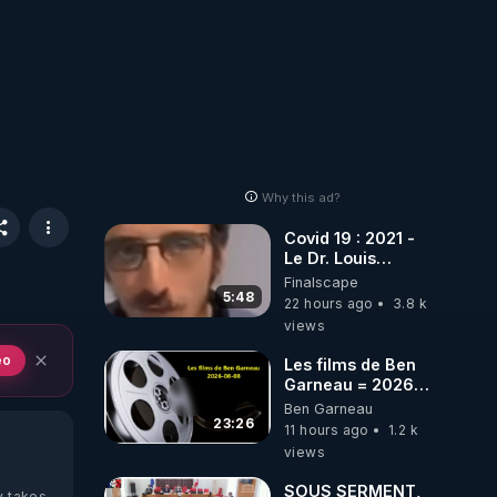
Why this ad?
Covid 19 : 2021 -
Le Dr. Louis
Fouché renverse
Finalscape
le plateau de
5:48
22 hours ago
3.8 k
CNews !
views
eo
Les films de Ben
Garneau = 2026-
08-08
Ben Garneau
23:26
11 hours ago
1.2 k
views
SOUS SERMENT,
y takes