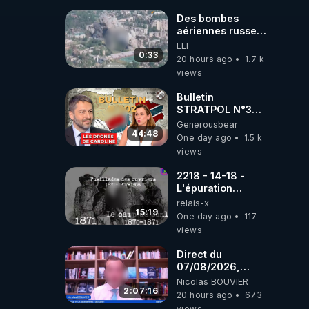
Des bombes
aériennes russes
anéantissent les
LEF
centres de
0:33
20 hours ago
1.7 k
contrôle de
views
drones de 3
brigades
Bulletin
ukrainienne
STRATPOL N°302.
Armée des
Generousbear
drones, MS-21 en
44:48
One day ago
1.5 k
série, missiles
views
coréens.
07.08.2026.
2218 - 14-18 -
L'épuration
républicaine
relais-x
organisée par les
15:19
One day ago
117
frères de la
views
truelle
Direct du
07/08/2026,
présenté par
Nicolas BOUVIER
Nicolas BOUVIER
2:07:16
20 hours ago
673
views