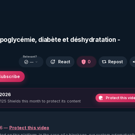
ypoglycémie, diabète et déshydratation -
Relevant?
React
0
Repost
—
Subscribe
 2026
Protect this vid
 125 Shields this month to protect its content
26 —
Protect this video
ted on this platform.
In the case of a blockage, our system automaticall