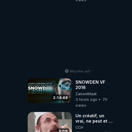
Why this ad?
SNOWDEN VF
2016
ZanoniMaat
2:14:49
3 hours ago
70
views
Un créatif, un
vrai, ne peut et ne
doit pas faire
CCH
appel à
5:09