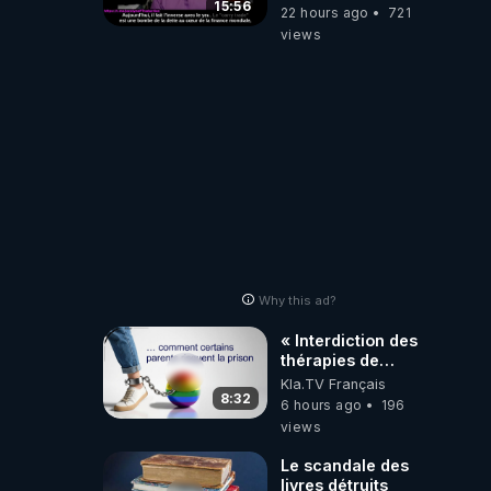
-Jocelyne
15:56
22 hours ago
721
Traduction
views
Why this ad?
« Interdiction des
thérapies de
conversion »
Kla.TV Français
8:32
6 hours ago
196
views
Le scandale des
livres détruits