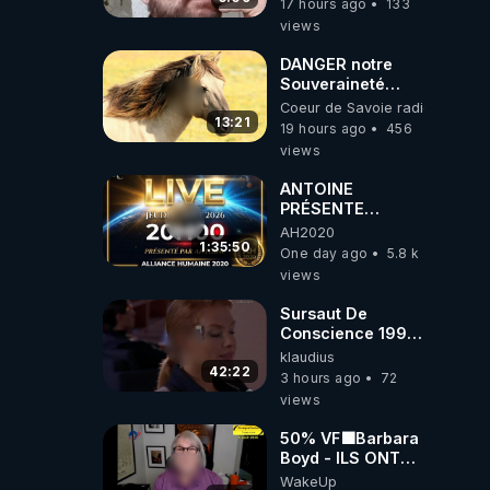
17 hours ago
133
l'intelligence
views
artificielle
DANGER notre
Souveraineté
Alimentaire est
Coeur de Savoie radioweb TV
attaqué...
13:21
19 hours ago
456
views
ANTOINE
PRÉSENTE
AH2020 LE LIVE
AH2020
20H ***DU
1:35:50
One day ago
5.8 k
06/08/2026***
views
Sursaut De
Conscience 1998
- toujours
klaudius
d'actualité ....Au
42:22
3 hours ago
72
Dela Du Réel
views
50% VF🟩Barbara
Boyd - ILS ONT
MENTI SUR TOUT
WakeUp