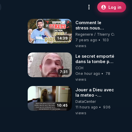
Log in
Comment le
stress nous
amène au
Regenere / Thierry Casasnova
surpoids et au
14:39
7 years ago
103
diabète
views
Le secret emporté
dans la tombe par
le Commandant
CCH
Cousteau le 25
7:31
One hour ago
78
juin 1997
views
Jouer a Dieu avec
la meteo -
Citoicitoyen
DataCenter
10:45
11 hours ago
936
views