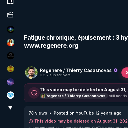
Science, history & spirituality
Culture, media & entertainment
WakeUp
Fatigue chronique, épuisement : 3 h
www.regenere.org
L'autre son de cloche
La vérité
Regenere / Thierry Casasnovas
CDS pour TOUS
3.5 k subscribers
Devoir de Mémoire
This video may be deleted on August 31,
still needs
Regenere / Thierry Casasnovas
A.D.N.M
▼
View More
78 views
Posted on YouTube 12 years ago
This video may be deleted on August 31, 20
It was automatically imported from YouTube and replica