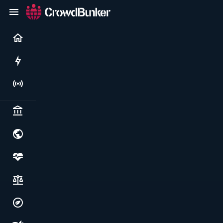
Current
Rushes
Live
Politics & institutions
World & geopolitics
Health, food & wellbeing
Society, justice & freedoms
Economy, environment & technology