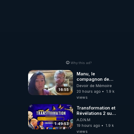
Why this ad?
Manu, le
compagnon de
Kyria, raconte sa
Devoir de Mémoire
garde à vue
16:55
20 hours ago
1.9 k
musclée.
views
PARTAGEZ!
Transformation et
Révélations 2 sur
2 - live du
A.D.N.M
07/08/26
1:49:53
19 hours ago
1.9 k
views