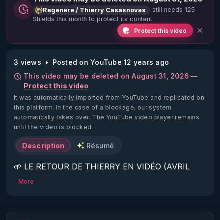
still needs 125
Regenere / Thierry Casasnovas
Shields this month to protect its content
Protect this video
3 views
Posted on YouTube 12 years ago
This video may be deleted on August 31, 2026 —
Protect this video
It was automatically imported from YouTube and replicated on
this platform.
In the case of a blockage, our system
automatically takes over. The YouTube video player remains
until the video is blocked.
Description
Résumé
🌱 LE RETOUR DE THIERRY EN VIDÉO (AVRIL 
2022)!

More
Découvrez la saison 2 des vidéos sur le nouveau 
https://www.rgnr.fr/presentation.html