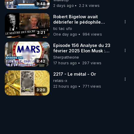
9:48
2 days ago
2.2 k views
Robert Bigelow avait
débriefer le pédophile
génocidaire de donald j
tic tac ufo
trump
2:21
One day ago
994 views
Episode 156 Analyse du 23
février 2025 Elon Musk :
Houston , on a un problème !
Sherpatheone
8:42
17 hours ago
297 views
2217 - Le métal - Or
relais-x
22 hours ago
771 views
3:20