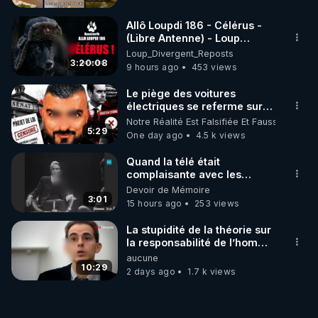
Allô Loupdi 186 - Célérus -
(Libre Antenne) - Loup
Divergent 2026.08.06
Loup_Divergent_Reposts
3:20:08
9 hours ago
453 views
Le piège des voitures
électriques se referme sur
les usagers !
Notre Réalité Est Falsifiée Et Fausse
5:29
One day ago
4.5 k views
Quand la télé était
complaisante avec les
pédophiles
Devoir de Mémoire
3:01
15 hours ago
253 views
La stupidité de la théorie sur
la responsabilité de l’homme
concernant le dioxyde de
aucune
carbone.
10:29
2 days ago
1.7 k views