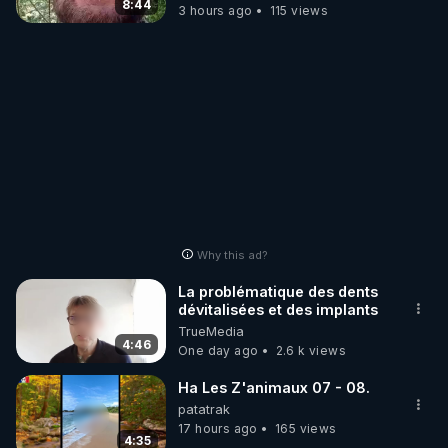
8:44
3 hours ago
115 views
Why this ad?
La problématique des dents
dévitalisées et des implants
TrueMedia
4:46
One day ago
2.6 k views
Ha Les Z'animaux 07 - 08.
patatrak
17 hours ago
165 views
4:35