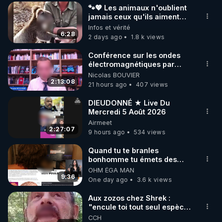
🐾💖 Les animaux n'oublient
▶ 30 jours gratuit sur l’application de méditation et 
jamais ceux qu'ils aiment…
🥹❤️
Infos et vérité
de bien-être ENVOL :

6:28
2 days ago
1.8 k views
Rendez-vous sur 
https://www.envol.app/code
 avec 
le code : REGENERE
Conférence sur les ondes
électromagnétiques par
Grégoire Caustru et Bart de
Nicolas BOUVIER
Wever !
2:13:08
21 hours ago
407 views
DIEUDONNÉ ★ Live Du
Mercredi 5 Août 2026
Airmeet
2:27:07
9 hours ago
534 views
Quand tu te branles
bonhomme tu émets des
ondes ils ont juste omis de
OHM ÉGA MAN
t'expliquer
9:36
One day ago
3.6 k views
Aux zozos chez Shrek :
"encule toi tout seul espèce
de mal polish"
CCH