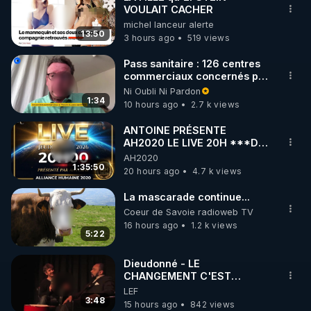
VOULAIT CACHER
🌱 INSTAGRAM

michel lanceur alerte
13:50
3 hours ago
519 views
https://www.instagram.com/rdlr_thierrycasasnovas/
http://rgnr.li/instagram
Pass sanitaire : 126 centres
commerciaux concernés par
l'obligation dans toute la
Ni Oubli Ni Pardon
🌱 LA NEWSLETTER

France
1:34
10 hours ago
2.7 k views
Pour ne pas rater l’actualité RGNR (stages, 
ANTOINE PRÉSENTE
AH2020 LE LIVE 20H ***DU
http://rgnr.li/news
06/08/2026***
AH2020
1:35:50
20 hours ago
4.7 k views
🌱 VIDÉOS NON CENSURÉES SUR ODYSEE 

Toutes les vidéos Youtube sont aussi sur la 
La mascarade continue...
Coeur de Savoie radioweb TV
16 hours ago
1.2 k views
http://rgnr.li/odysee
5:22
🌱 LES STAGES EN PRÉSENTIEL

Dieudonné - LE
CHANGEMENT C'EST
MAINTENANT
LEF
http://rgnr.li/stages
3:48
15 hours ago
842 views