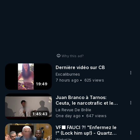
Why this ad?
Dernière vidéo sur CB
Excaliburnes
7 hours ago
625 views
19:49
Juan Branco à Tarnos:
Ceuta, le narcotrafic et le
pouvoir en France
La Revue De Brêle
1:45:43
One day ago
647 views
VF🟩 FAUCI ?! "Enfermez le
!" (Lock him up!) - Quartz
Traduction
WakeUp