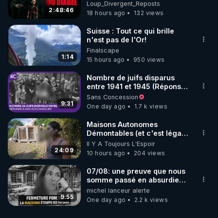
Loup Divergent 2026.08.07
Loup_Divergent_Reposts
2:48:46
18 hours ago
132 views
Suisse : Tout ce qui brille
n'est pas de l'Or!
Finalscape
1:14
15 hours ago
950 views
Nombre de juifs disparus
entre 1941 et 1945 (Réponse
à mes accusateurs)
Sans Concession
9:31
One day ago
1.7 k views
Maisons Autonomes
Démontables (et c'est légal).
Visite éco village en
Il Y A Toujours L'Espoir
Bretagne
24:09
10 hours ago
204 views
07/08: une preuve que nous
somme passé en absurdie
une dictature qui veut faire
michel lanceur alerte
taire ses opposant !
9:55
One day ago
2.2 k views