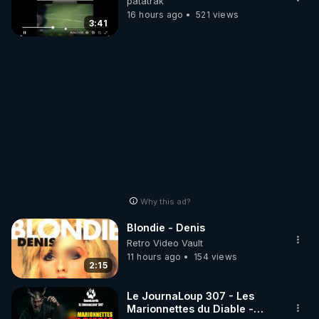
patatrak
16 hours ago
521 views
3:41
Why this ad?
Blondie - Denis
Retro Video Vault
11 hours ago
154 views
2:15
Le JournaLoup 307 - Les
Marionnettes du Diable -