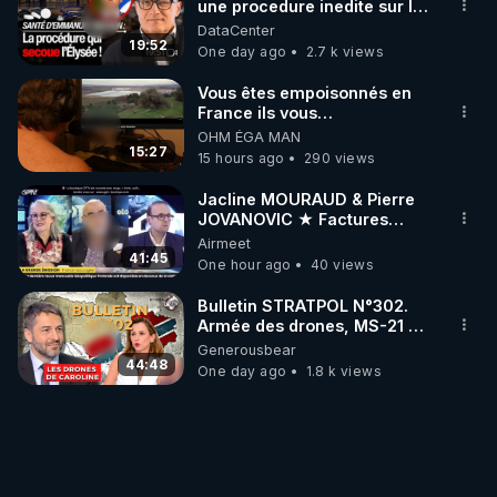
une procedure inedite sur la
sante du president - Nexus
DataCenter
19:52
One day ago
2.7 k views
Vous êtes empoisonnés en
France ils vous
empoisonnent tranquille
OHM ÉGA MAN
15:27
15 hours ago
290 views
Jacline MOURAUD & Pierre
JOVANOVIC ★ Factures
Impayées : Où Est Passé Le
Airmeet
Pognon ?
41:45
One hour ago
40 views
Bulletin STRATPOL N°302.
Armée des drones, MS-21 en
série, missiles coréens.
Generousbear
07.08.2026.
44:48
One day ago
1.8 k views