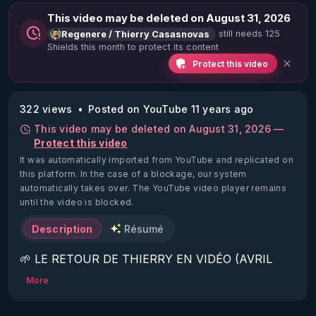
This video may be deleted on August 31, 2026
still needs 125
Regenere / Thierry Casasnovas
Shields this month to protect its content
Protect this video
322 views
Posted on YouTube 11 years ago
This video may be deleted on August 31, 2026 —
Protect this video
It was automatically imported from YouTube and replicated on
this platform.
In the case of a blockage, our system
automatically takes over. The YouTube video player remains
until the video is blocked.
Description
Résumé
🌱 LE RETOUR DE THIERRY EN VIDÉO (AVRIL 
2022)!

More
Découvrez la saison 2 des vidéos sur le nouveau 