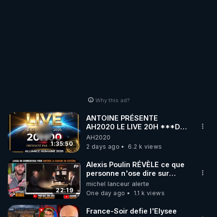
Why this ad?
ANTOINE PRÉSENTE
AH2020 LE LIVE 20H ***DU
06/08/2026***
AH2020
1:35:50
2 days ago
6.2 k views
Alexis Poulin RÉVÈLE ce que
personne n'ose dire sur
l'Union européenne (C'est
michel lanceur alerte
explosif)
22:19
One day ago
1.1 k views
France-Soir defie l'Elysee