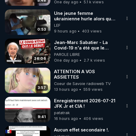
5:48
One day ago
5.1 k views
code : REGENERE10

du projet : linktr.ee/nionip
Une jeune femme
▶ 30 jours gratuit sur l’application de méditation et 
ukrainienne hurle alors que
son ptit ami est brutalement
LEF
de bien-être ENVOL :

enlevé par milice Zelensky
0:53
9 hours ago
403 views
Rendez-vous sur 
https://www.envol.app/code
 avec 
le code : REGENERE
Jean-Marc Sabatier - La
Covid-19 n'a été que le
début - L'ARNm & l'ARNm-aa
PAROLE LIBRE
jusqu où auront-t-il ?
26:06
One day ago
2.7 k views
ATTENTION A VOS
ASSIETTES
Coeur de Savoie radioweb TV
3:57
13 hours ago
559 views
Enregistrement 2026-07-21
JFK Jr et CIA !
patatrak
9:41
16 hours ago
406 views
Aucun effet secondaire !.