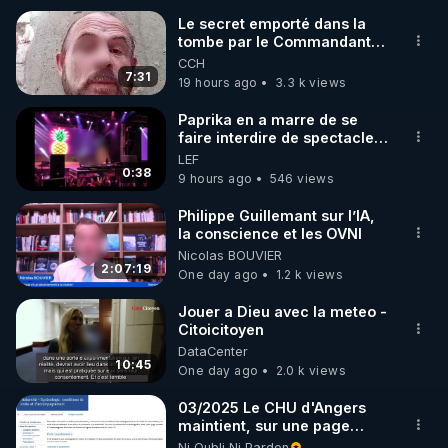
Le secret emporté dans la
tombe par le Commandant
🌱 INSTAGRAM

Cousteau le 25 juin 1997
CCH
7:31
19 hours ago
3.3 k views
https://www.instagram.com/rdlr_thierrycasasnovas/
http://rgnr.li/instagram
Paprika en a marre de se
faire interdire de spectacle.
Elle décide donc de devenir
LEF
🌱 LA NEWSLETTER

DJ !
0:38
9 hours ago
546 views
Pour ne pas rater l’actualité RGNR (stages, 
Philippe Guillemant sur l’IA,
la conscience et les OVNI
http://rgnr.li/news
Nicolas BOUVIER
2:07:19
One day ago
1.2 k views
🌱 VIDÉOS NON CENSURÉES SUR ODYSEE 

Toutes les vidéos Youtube sont aussi sur la 
Jouer a Dieu avec la meteo -
Citoicitoyen
DataCenter
http://rgnr.li/odysee
10:45
One day ago
2.0 k views
🌱 LES STAGES EN PRÉSENTIEL

03/2025 Le CHU d'Angers
maintient, sur une page
mise à jour, ses consignes
Ni Oubli Ni Pardon