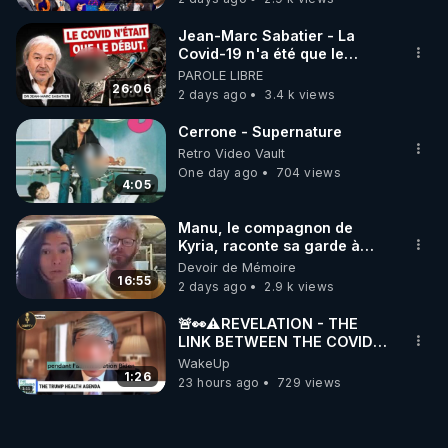
Jean-Marc Sabatier - La
Covid-19 n'a été que le
début - L'ARNm & l'ARNm-aa
PAROLE LIBRE
jusqu où auront-t-il ?
26:06
2 days ago
3.4 k views
Cerrone - Supernature
Retro Video Vault
One day ago
704 views
4:05
Manu, le compagnon de
Kyria, raconte sa garde à
vue musclée. PARTAGEZ!
Devoir de Mémoire
16:55
2 days ago
2.9 k views
🚨👀⚠️REVELATION - THE
LINK BETWEEN THE COVID
VACCINE AND CANCER -LIEN
WakeUp
VACCIN COVID ET CANCER
1:26
23 hours ago
729 views