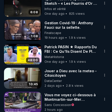
Sketch – « Les Pourris d’Or »
🌱 INSTAGRAM

🏆💰**
Infos et vérité
6:08
One day ago
825 views
https://www.instagram.com/rdlr_thierrycasasnovas/
http://rgnr.li/instagram
Gestion Covid-19 : Anthony
Fauci sur la sellette.
Finalscape
🌱 LA NEWSLETTER

1:08
19 hours ago
1.9 k views
Pour ne pas rater l’actualité RGNR (stages, 
Patrick PASIN ★ Rapports Du
FBI : Ce Qu'Ils Disent De Plus
http://rgnr.li/news
Grave Sur Hitler
MetaHistoria
48:00
One day ago
1.9 k views
🌱 VIDÉOS NON CENSURÉES SUR ODYSEE 

Toutes les vidéos Youtube sont aussi sur la 
Jouer a Dieu avec la meteo -
Citoicitoyen
DataCenter
http://rgnr.li/odysee
10:45
2 days ago
2.8 k views
🌱 LES STAGES EN PRÉSENTIEL

Vous me voyez ci-dessous à
Montmartin-sur-Mer
(Manche), devant la tombe
Sans Concession
http://rgnr.li/stages
de la famille Fatout. J’avais
2 hours ago