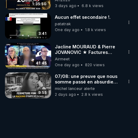
1:35:50
3 days ago
6.8 k views
Aucun effet secondaire !.
patatrak
One day ago
1.8 k views
3:41
Jacline MOURAUD & Pierre
JOVANOVIC ★ Factures
Impayées : Où Est Passé Le
Airmeet
Pognon ?
41:45
One day ago
820 views
07/08: une preuve que nous
somme passé en absurdie
une dictature qui veut faire
michel lanceur alerte
taire ses opposant !
9:55
2 days ago
2.8 k views