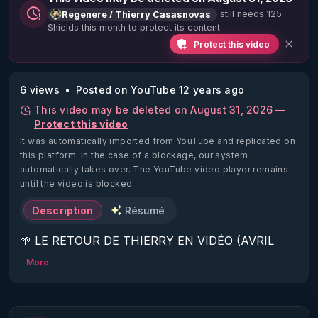
still needs 125
Regenere / Thierry Casasnovas
Shields this month to protect its content
Protect this video
6 views
Posted on YouTube 12 years ago
This video may be deleted on August 31, 2026 —
Protect this video
It was automatically imported from YouTube and replicated on
this platform.
In the case of a blockage, our system
automatically takes over. The YouTube video player remains
until the video is blocked.
Description
Résumé
🌱 LE RETOUR DE THIERRY EN VIDÉO (AVRIL 
2022)!

More
Découvrez la saison 2 des vidéos sur le nouveau 
https://www.rgnr.fr/presentation.html