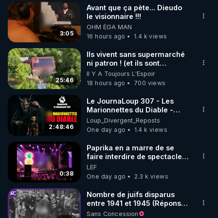
» Cette histoire m’avait
Avant que ça pète... Dieudo
profondément ému ; j’en ai
▶ 30 jours gratuit sur l’application de méditation et 
le visionnaire !!!
parlé à plusieurs reprises
OHM ÉGA MAN
de bien-être ENVOL :

dans mes écrits et mes
3:05
16 hours ago
1.4 k views
vidéos. En 2026, avec ma
Rendez-vous sur 
https://www.envol.app/code
 avec 
collaboratrice, nous avons
le code : REGENERE
Ils vivent sans supermarché
enquêté. Nos recherches
ni patron ! (et ils sont
nous ont mené au cimetière
heureux)
de Montmartin-sur-Mer où
Il Y A Toujours L'Espoir
25:46
nous avons finalement
18 hours ago
700 views
retrouvé la tombe de la
famille Fatout. En
Le JournaLoup 307 - Les
l’examinant avec minutie
Marionnettes du Diable -
(car les noms sont
Loup Divergent 2026.08.07
Loup_Divergent_Reposts
difficilement lisibles), nous
2:48:46
One day ago
1.4 k views
avons découvert
qu’Alexandre Caillet avait
Paprika en a marre de se
commis une erreur : la jeune
faire interdire de spectacle.
fille retrouvée vivante, c’était
Elle décide donc de devenir
LEF
Christiane. Elle était restée
DJ !
0:38
One day ago
2.3 k views
enfermée cinq jours avec sa
mère, son frère et sa sœur.
Nombre de juifs disparus
Cinq jours dans une cave en
entre 1941 et 1945 (Réponse
compagnie de trois
à mes accusateurs)
cadavres, sans savoir si l’on
Sans Concession