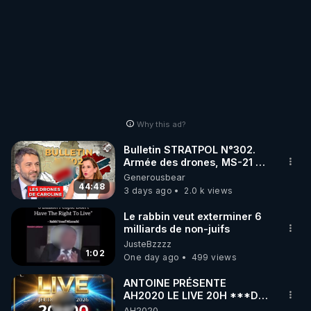
Why this ad?
Bulletin STRATPOL N°302.
Armée des drones, MS-21 en
série, missiles coréens.
Generousbear
07.08.2026.
44:48
3 days ago
2.0 k views
Le rabbin veut exterminer 6
milliards de non-juifs
JusteBzzzz
1:02
One day ago
499 views
ANTOINE PRÉSENTE
AH2020 LE LIVE 20H ***DU
06/08/2026***
AH2020