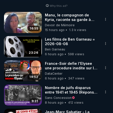
Why this ad?
http://rgnr.li/facebook
Manu, le compagnon de
Kyria, raconte sa garde à
🌱 INSTAGRAM

vue musclée. PARTAGEZ!
Devoir de Mémoire
16:55
15 hours ago
1.3 k views
https://www.instagram.com/rdlr_thierrycasasnovas/
http://rgnr.li/instagram
Les films de Ben Garneau =
2026-08-08
Ben Garneau
🌱 LA NEWSLETTER

23:26
6 hours ago
598 views
Pour ne pas rater l’actualité RGNR (stages, 
France-Soir defie l'Elysee
une procedure inedite sur la
http://rgnr.li/news
sante du president - Nexus
DataCenter
19:52
6 hours ago
347 views
🌱 VIDÉOS NON CENSURÉES SUR ODYSEE 

Toutes les vidéos Youtube sont aussi sur la 
Nombre de juifs disparus
entre 1941 et 1945 (Réponse
à mes accusateurs)
Sans Concession
http://rgnr.li/odysee
9:31
8 hours ago
412 views
🌱 LES STAGES EN PRÉSENTIEL

Jean-Marc Sabatier - La