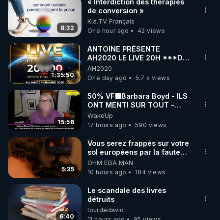
« Interdiction des thérapies
de conversion »
Kla.TV Français
8:32
One hour ago
42 views
ANTOINE PRÉSENTE
AH2020 LE LIVE 20H ***DU
06/08/2026***
AH2020
1:35:50
One day ago
5.7 k views
50% VF🟩Barbara Boyd - ILS
ONT MENTI SUR TOUT -
Jocelyne Traduction
WakeUp
15:56
17 hours ago
590 views
Vous serez frappés sur votre
sol européens par la faute
des dirigeants qui s'en
OHM ÉGA MAN
mettent dans le nez
5:35
10 hours ago
184 views
Le scandale des livres
détruits
tourdedavid
6:40
11 hours ago
95 views