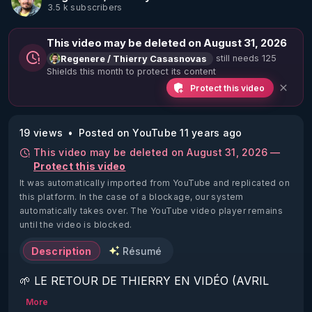
3.5 k subscribers
This video may be deleted on August 31, 2026
still needs 125
Regenere / Thierry Casasnovas
Shields this month to protect its content
Protect this video
19 views
Posted on YouTube 11 years ago
This video may be deleted on August 31, 2026 —
Protect this video
It was automatically imported from YouTube and replicated on
this platform.
In the case of a blockage, our system
automatically takes over. The YouTube video player remains
until the video is blocked.
Description
Résumé
🌱 LE RETOUR DE THIERRY EN VIDÉO (AVRIL 
2022)!

More