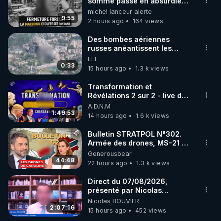
marque SANA : 

somme passé en absurdie
une dictature qui veut faire
michel lanceur alerte
Rendez-vous sur 
http://rgnr.li/lechoubrave
 avec le 
taire ses opposant !
9:55
2 hours ago
164 views
code : REGENERE10

Des bombes aériennes
▶ 30 jours gratuit sur l’application de méditation et 
russes anéantissent les
centres de contrôle de
LEF
de bien-être ENVOL :

drones de 3 brigades
0:33
15 hours ago
1.3 k views
Rendez-vous sur 
https://www.envol.app/code
 avec 
ukrainienne
le code : REGENERE
Transformation et
Révélations 2 sur 2 - live du
07/08/26
A.D.N.M
1:49:53
14 hours ago
1.6 k views
Bulletin STRATPOL N°302.
Armée des drones, MS-21 en
série, missiles coréens.
Generousbear
07.08.2026.
44:48
22 hours ago
1.3 k views
Direct du 07/08/2026,
présenté par Nicolas
BOUVIER
Nicolas BOUVIER
2:07:16
15 hours ago
452 views