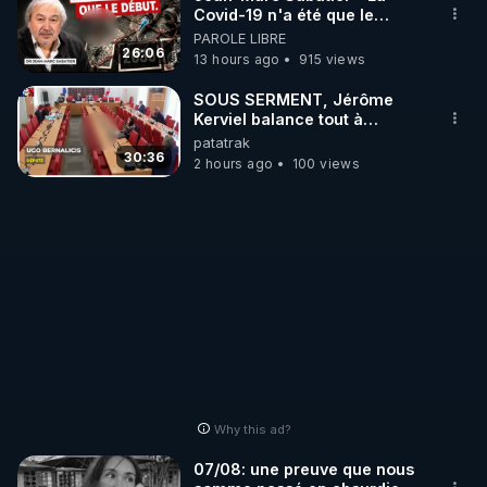
Covid-19 n'a été que le
début - L'ARNm & l'ARNm-aa
PAROLE LIBRE
http://rgnr.li/stages
jusqu où auront-t-il ?
26:06
13 hours ago
915 views
_________

SOUS SERMENT, Jérôme
Kerviel balance tout à
l'Assemblée !
patatrak
LES CODES PROMO DES PARTENAIRES

30:36
2 hours ago
100 views
▶ 10 % de réduction sur toute la boutique 
WARMCOOK (Kuvings) : 

Rendez-vous sur : 
http://rgnr.li/warmcook
 avec le 
code : REGENERE10

▶ 10 % de réduction sur une sélection de produits 
de la boutique VIDYA : 

Rendez-vous sur : 
http://rgnr.li/vidya
 avec le code : 
REGENERE10

Why this ad?
▶ 10 % de réduction sur les extracteurs de la 
07/08: une preuve que nous