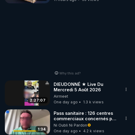
Why this ad?
DIEUDONNÉ ★ Live Du
Mercredi 5 Août 2026
Airmeet
2:27:07
One day ago
1.3 k views
Pass sanitaire : 126 centres
commerciaux concernés par
l'obligation dans toute la
Ni Oubli Ni Pardon
France
1:34
One day ago
4.2 k views