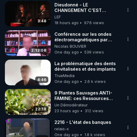
Dieudonné - LE
▶ 30 jours gratuit sur l’application de méditation et 
CHANGEMENT C'EST
MAINTENANT
LEF
de bien-être ENVOL :

3:48
18 hours ago
976 views
Rendez-vous sur 
https://www.envol.app/code
 avec 
le code : REGENERE
Conférence sur les ondes
électromagnétiques par
Grégoire Caustru et Bart de
Nicolas BOUVIER
Wever !
2:13:08
One day ago
539 views
La problématique des dents
dévitalisées et des implants
TrueMedia
4:46
One day ago
2.6 k views
9 Plantes Sauvages ANTI-
FAMINE: ces Ressources
NUTRITIVES&MéDICINALES"gratuite
Un Démodérateur
JARDIN&des Haies
22:18
23 hours ago
312 views
2216 - L'état des banques
relais-x
One day ago
1.8 k views