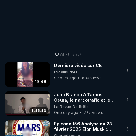
Why this ad?
Dernière vidéo sur CB
Excaliburnes
9 hours ago
830 views
19:49
Juan Branco à Tarnos:
Ceuta, le narcotrafic et le
pouvoir en France
La Revue De Brêle
1:45:43
One day ago
727 views
Episode 156 Analyse du 23
février 2025 Elon Musk :
Houston , on a un problème !
Sherpatheone