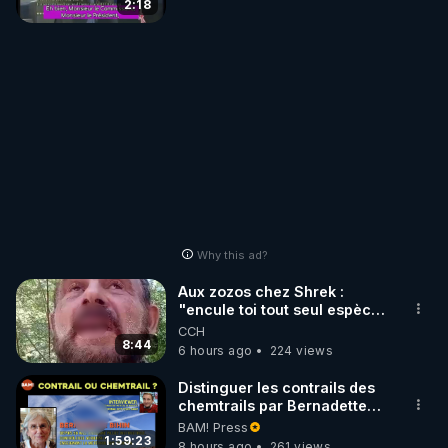
2:18
Why this ad?
Aux zozos chez Shrek :
"encule toi tout seul espèce
de mal polish"
CCH
8:44
6 hours ago
224 views
Distinguer les contrails des
chemtrails par Bernadette
Bihin
BAM! Press
1:59:23
8 hours ago
261 views