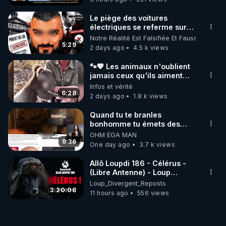
Le piège des voitures
électriques se referme sur
les usagers !
Notre Réalité Est Falsifiée Et Fausse
5:29
2 days ago
4.5 k views
🐾💖 Les animaux n'oublient
jamais ceux qu'ils aiment…
🥹❤️
Infos et vérité
6:28
2 days ago
1.8 k views
Quand tu te branles
bonhomme tu émets des
ondes ils ont juste omis de
OHM ÉGA MAN
t'expliquer
9:36
One day ago
3.7 k views
Allô Loupdi 186 - Célérus -
(Libre Antenne) - Loup
Divergent 2026.08.06
Loup_Divergent_Reposts
3:20:08
11 hours ago
556 views