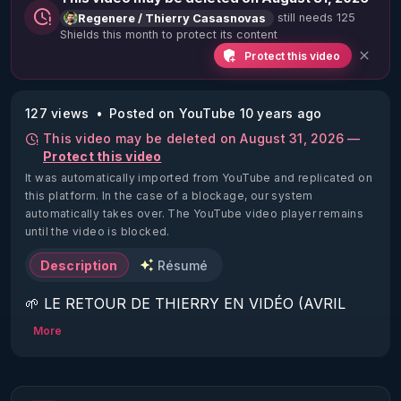
still needs 125
Regenere / Thierry Casasnovas
Shields this month to protect its content
Protect this video
127 views
Posted on YouTube 10 years ago
This video may be deleted on August 31, 2026 —
Protect this video
It was automatically imported from YouTube and replicated on
this platform.
In the case of a blockage, our system
automatically takes over. The YouTube video player remains
until the video is blocked.
Description
Résumé
🌱 LE RETOUR DE THIERRY EN VIDÉO (AVRIL 
2022)!

More
Découvrez la saison 2 des vidéos sur le nouveau 
https://www.rgnr.fr/presentation.html