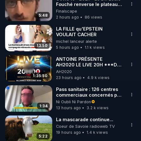
Fouché renverse le plateau
🌱 INSTAGRAM

de CNews !
Finalscape
5:48
2 hours ago
86 views
https://www.instagram.com/rdlr_thierrycasasnovas/
http://rgnr.li/instagram
LA FILLE qu'EPSTEIN
VOULAIT CACHER
michel lanceur alerte
🌱 LA NEWSLETTER

13:50
5 hours ago
1.1 k views
Pour ne pas rater l’actualité RGNR (stages, 
ANTOINE PRÉSENTE
AH2020 LE LIVE 20H ***DU
http://rgnr.li/news
06/08/2026***
AH2020
1:35:50
23 hours ago
4.9 k views
🌱 VIDÉOS NON CENSURÉES SUR ODYSEE 

Toutes les vidéos Youtube sont aussi sur la 
Pass sanitaire : 126 centres
commerciaux concernés par
l'obligation dans toute la
Ni Oubli Ni Pardon
http://rgnr.li/odysee
France
1:34
13 hours ago
3.2 k views
🌱 LES STAGES EN PRÉSENTIEL

La mascarade continue...
Coeur de Savoie radioweb TV
19 hours ago
1.4 k views
http://rgnr.li/stages
5:22