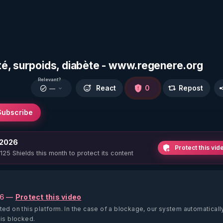
té, surpoids, diabète - www.regenere.org
Relevant?
React
0
Repost
—
Subscribe
 2026
Protect this vid
 125 Shields this month to protect its content
26 —
Protect this video
ted on this platform.
In the case of a blockage, our system automaticall
 is blocked.