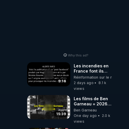
Bisous la famille.
Why this ad?
Les incendies en
France font ils
partie d' un plan
Réinformation sur le monde
qui aurait débuté
9:16
2 days ago
8.1 k
le 11 septembre
views
2001 ?
Les films de Ben
Garneau = 2026-
08-05
Ben Garneau
15:39
One day ago
2.0 k
views