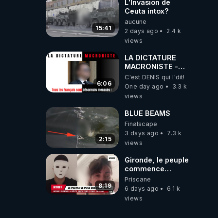
L'Invasion de
Ceuta intox?
aucune
15:41
2 days ago
2.4 k
views
LA DICTATURE
MACRONISTE -
Tous les Français
C'est DENIS qui l'dit!
sont désormais
6:06
One day ago
3.3 k
menacés !
views
BLUE BEAMS
Finalscape
3 days ago
7.3 k
2:15
views
Gironde, le peuple
commence
vraiment à se
Priscane
poser des
8:19
6 days ago
6.1 k
questions !
views
Qu'est-ce qu'il
nous cache...