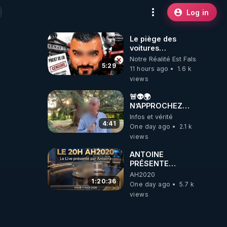
Log in
Le piège des
voitures
électriques se
Notre Réalité Est Falsifiée Et F
referme sur les
5:29
11 hours ago
1.6 k
usagers !
views
🚨👽🌍
N’APPROCHEZ
PAS LA TERRE ! 😱
Infos et vérité
🛸
4:41
One day ago
2.1 k
views
ANTOINE
PRÉSENTE
AH2020 LE LIVE
AH2020
20H ***DU
1:20:36
One day ago
5.7 k
04/08/2026***
views
📷LE GRAND
RÉVEIL EST EN
MARCHE 📷