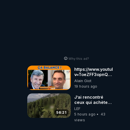
Why this ad?
https://www.youtube.com
v=ToeZFF3opnQ
"A partir de rien ,
Alain Giot
Philippe De
19 hours ago
Villiers a fait
d'une ruine le
J’ai rencontré
plus beau Parc du
ceux qui achètent
Monde !... ...Et
des bunkers pour
LEF
avec tant de
survivre à la fin
56:21
5 hours ago
43
moyens, Norcam
du monde
views
a fait du plus
beau pays du