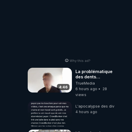
Why this ad?
La problématique
des dents
dévitalisées et
TrueMedia
des implants
4:46
6 hours ago
28
views
L'apocalypse des divulgations
4 hours ago