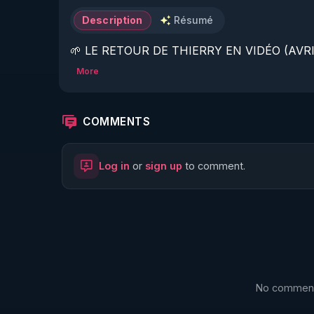
Description
Résumé
🌱 LE RETOUR DE THIERRY EN VIDÉO (AVRIL
More
https://www.rgnr.fr/presentation.html
🌱 LE MAGAZINE RÉGÉNÈRE 

COMMENTS
http://rgnr.li/ymag
Log in
or
sign up
to comment.
🌱 LA BOUTIQUE DU MAGAZINE

https://boutique.magazine-regenere.fr/
🌱 FIL TELEGRAM

https://t.me/rgnr_fr
No comments