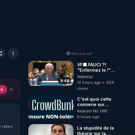
Why this ad?
VF🟩 FAUCI ?!
"Enfermez le !"
(Lock him up!) -
WakeUp
Quartz Traduction
9:48
14 hours ago
939
views
eo
C'est quoi cette
connerie sur
CrowdBunker
Kearunn Mc EIRE
???? Si on ne
9 hours ago
peut plus publier,
c'est un peu de la
y takes
La stupidité de la
censure. Ne
théorie sur la