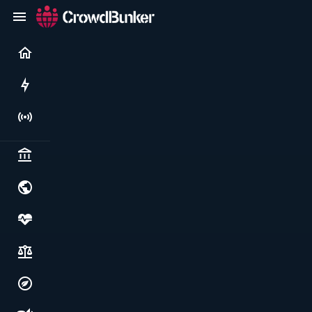
Current
Rushes
Live
Politics & institutions
World & geopolitics
Health, food & wellbeing
Society, justice & freedoms
Economy, environment & technology