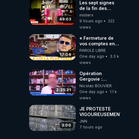
Les sept signes
de la fin des
temps selon
misterx
l’intervenant
49:03
9 hours ago
222
views
« Fermeture de
vos comptes en
banque ! » :
PAROLE LIBRE
Macron impose
17:06
One day ago
3.3 k
une loi folle !
views
Opération
Gergovie :
‪@38resistancegauloise‬
Nicolas BOUVIER
‪@MarionSigautOfficiel‬
2:25:21
One day ago
1.1 k
‪@gladysriifard5710‬
views
Laëtitia
JE PROTESTE
VIGOUREUSEMENT
JNN
3:00
7 hours ago