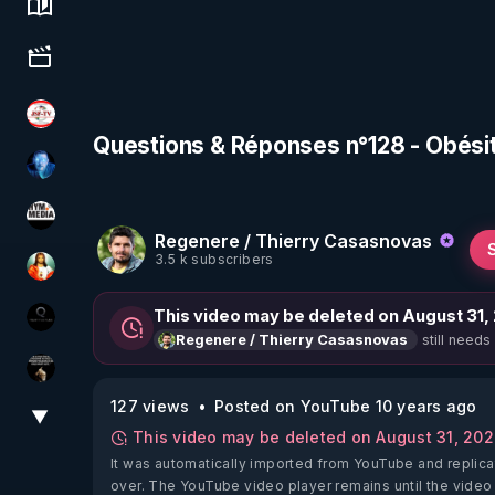
Science, history & spirituality
Culture, media & entertainment
JSF - TV
Questions & Réponses n°128 - Obési
AH2020
HYM.MEDIA
Regenere / Thierry Casasnovas
3.5 k subscribers
L'autre son de cloche
This video may be deleted on August 31,
La vérité
still needs
Regenere / Thierry Casasnovas
Infos et vérité
127 views
Posted on YouTube 10 years ago
▼
View More
This video may be deleted on August 31, 20
It was automatically imported from YouTube and replica
over. The YouTube video player remains until the video