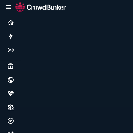
Current
Rushes
Live
Politics & institutions
World & geopolitics
Health, food & wellbeing
Society, justice & freedoms
Economy, environment & technology