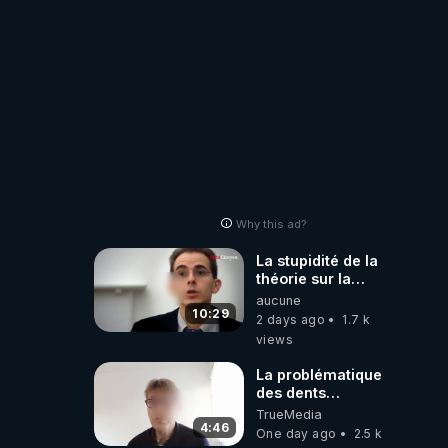
Why this ad?
La stupidité de la
théorie sur la
responsabilité de
aucune
l’homme
10:29
2 days ago
1.7 k
concernant le
views
dioxyde de
carbone.
La problématique
des dents
dévitalisées et
TrueMedia
des implants
4:46
One day ago
2.5 k