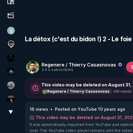
Science, history & spirituality
Culture, media & entertainment
g
gilo59
La détox (c'est du bidon !) 2 - Le f
Notre Réalité Est Falsifiée Et Fausse
La vérité
Regenere / Thierry Casasnovas
3.5 k subscribers
WakeUp
This video may be deleted on August 31,
Ben Garneau
still needs
Regenere / Thierry Casasnovas
Infos et vérité
16 views
Posted on YouTube 10 years ago
▼
View More
This video may be deleted on August 31, 20
It was automatically imported from YouTube and replica
over. The YouTube video player remains until the video