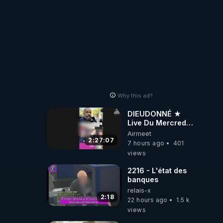
Why this ad?
DIEUDONNÉ ★
Live Du Mercredi
5 Août 2026
Airmeet
2:27:07
7 hours ago
401
views
2216 - L'état des
banques
relais-x
2:18
22 hours ago
1.5 k
views