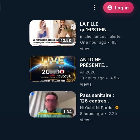
Log in
LA FILLE
qu'EPSTEIN
VOULAIT CACHER
michel lanceur alerte
13:50
One hour ago
95
views
ANTOINE
PRÉSENTE
AH2020 LE LIVE
AH2020
20H ***DU
1:35:50
18 hours ago
4.5 k
06/08/2026***
views
Pass sanitaire :
126 centres
commerciaux
Ni Oubli Ni Pardon
concernés par
1:34
8 hours ago
2.2 k
l'obligation dans
views
toute la France