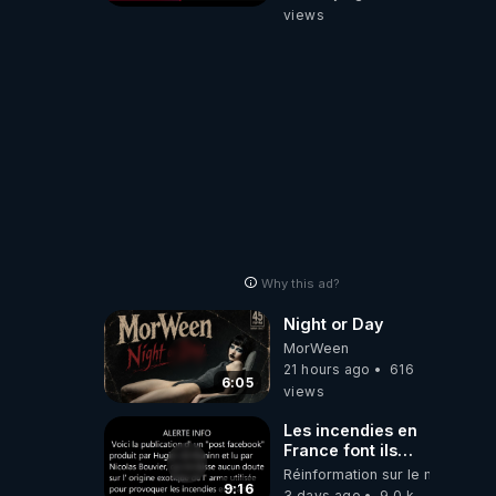
views
Why this ad?
Night or Day
MorWeen
21 hours ago
616
6:05
views
Les incendies en
France font ils
partie d' un plan
Réinformation sur le monde
qui aurait débuté
9:16
3 days ago
9.0 k