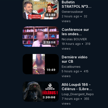
Bulletin
STRATPOL N°302.
Armée des
Generousbear
drones, MS-21 en
44:48
2 hours ago
32
série, missiles
views
coréens.
07.08.2026.
Conférence sur
les ondes
électromagnétiques
Nicolas BOUVIER
par Grégoire
2:13:08
19 hours ago
319
Caustru et Bart de
views
Wever !
Dernière vidéo
sur CB
Excaliburnes
19:49
5 hours ago
415
views
Allô Loupdi 186 -
Célérus - (Libre
Antenne) - Loup
Loup_Divergent_Reposts
Divergent
3:20:08
7 hours ago
355
2026.08.06
views