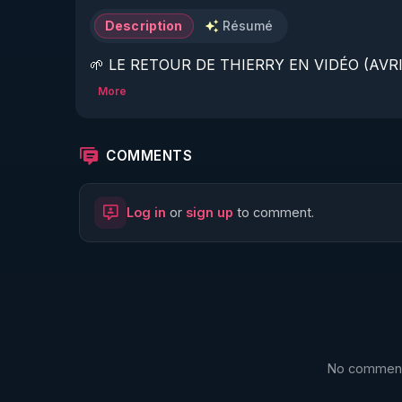
Description
Résumé
🌱 LE RETOUR DE THIERRY EN VIDÉO (AVRIL
More
https://www.rgnr.fr/presentation.html
🌱 LE MAGAZINE RÉGÉNÈRE 

COMMENTS
http://rgnr.li/ymag
Log in
or
sign up
to comment.
🌱 LA BOUTIQUE DU MAGAZINE

https://boutique.magazine-regenere.fr/
🌱 FIL TELEGRAM

https://t.me/rgnr_fr
No comments