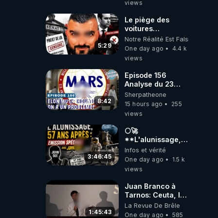
views
Le piège des
voitures
électriques se
Notre Réalité Est Falsifiée Et F
referme sur les
5:29
One day ago
4.4 k
usagers !
views
Episode 156
Analyse du 23
février 2025 Elon
Sherpatheone
Musk : Houston ,
8:42
15 hours ago
255
on a un problème
views
!
🌕🚀
**L'alunissage,
57 ans après :
Infos et vérité
Émission spéciale
3:46:45
One day ago
1.5 k
avec John Doe
views
!** 👨 🚀✨
Juan Branco à
Tarnos: Ceuta, le
narcotrafic et le
La Revue De Brêle
pouvoir en France
1:45:43
One day ago
585