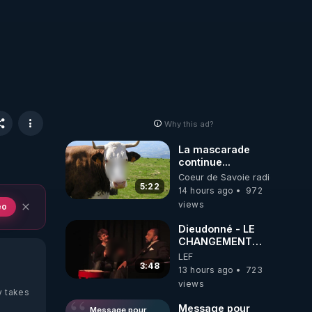
Why this ad?
La mascarade
continue...
Coeur de Savoie radioweb TV
5:22
14 hours ago
972
views
eo
Dieudonné - LE
CHANGEMENT
C'EST
LEF
MAINTENANT
3:48
13 hours ago
723
views
y takes
Message pour
Message pour