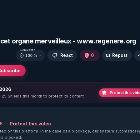
oie cet organe merveilleux - www.regenere.org
Relevant?
React
0
Repost
100 %
Subscribe
 2026
Protect this vid
 125 Shields this month to protect its content
26 —
Protect this video
ted on this platform.
In the case of a blockage, our system automaticall
 is blocked.