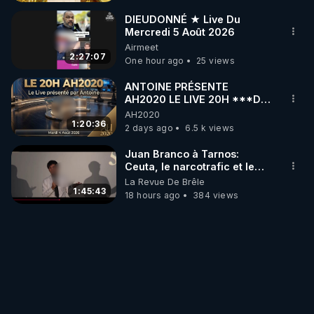
DIEUDONNÉ ★ Live Du
Mercredi 5 Août 2026
Airmeet
2:27:07
One hour ago
25 views
ANTOINE PRÉSENTE
AH2020 LE LIVE 20H ***DU
04/08/2026*** 📷LE
AH2020
GRAND RÉVEIL EST EN
1:20:36
2 days ago
6.5 k views
MARCHE 📷
Juan Branco à Tarnos:
Ceuta, le narcotrafic et le
pouvoir en France
La Revue De Brêle
1:45:43
18 hours ago
384 views