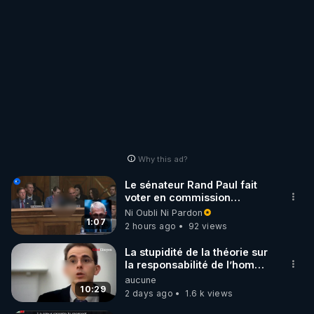
Why this ad?
Le sénateur Rand Paul fait
voter en commission
l'outrage au Congrès contre
Ni Oubli Ni Pardon
Anthony Fauci
1:07
2 hours ago
92 views
La stupidité de la théorie sur
la responsabilité de l’homme
concernant le dioxyde de
aucune
carbone.
10:29
2 days ago
1.6 k views