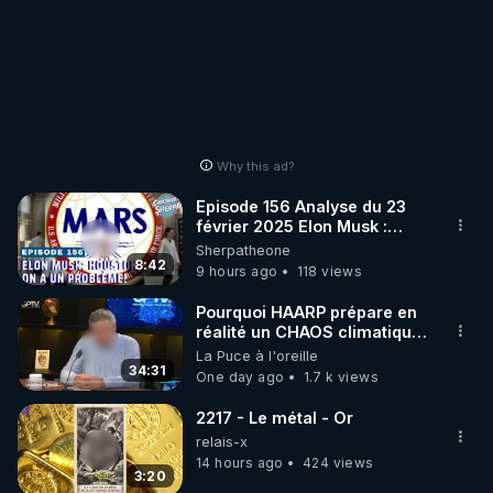
Why this ad?
Episode 156 Analyse du 23
février 2025 Elon Musk :
Houston , on a un problème !
Sherpatheone
8:42
9 hours ago
118 views
Pourquoi HAARP prépare en
réalité un CHAOS climatique,
on répond
La Puce à l'oreille
34:31
One day ago
1.7 k views
2217 - Le métal - Or
relais-x
14 hours ago
424 views
3:20