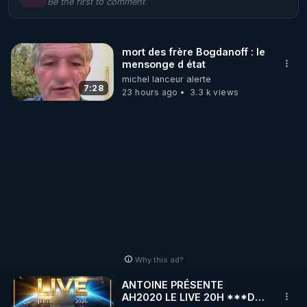
Be the first to comment
🌱 LE MAGAZINE RÉGÉNÈRE 

http://rgnr.li/ymag
mort des frère Bogdanoff : le
mensonge d état
🌱 LA BOUTIQUE DU MAGAZINE

michel lanceur alerte
Pour obtenir les anciens numéros que vous avez 
7:28
23 hours ago
3.3 k views
https://boutique.magazine-regenere.fr/
🌱 FIL TELEGRAM

Écoutez les podcasts gratuits de Thierry et les 
https://t.me/rgnr_fr
🌱 FACEBOOK

Why this ad?
http://rgnr.li/facebook
ANTOINE PRÉSENTE
AH2020 LE LIVE 20H ***DU
🌱 INSTAGRAM
