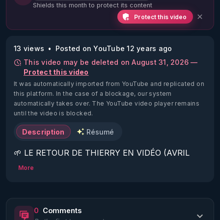
Shields this month to protect its content
Protect this video
13 views
Posted on YouTube 12 years ago
This video may be deleted on August 31, 2026 —
Protect this video
It was automatically imported from YouTube and replicated on
this platform.
In the case of a blockage, our system
automatically takes over. The YouTube video player remains
until the video is blocked.
Description
Résumé
🌱 LE RETOUR DE THIERRY EN VIDÉO (AVRIL 
2022)!

More
Découvrez la saison 2 des vidéos sur le nouveau 
https://www.rgnr.fr/presentation.html
0
Comments