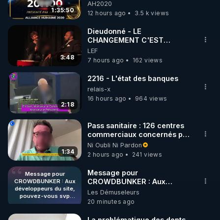
06/08/2026***
AH2020
1:35:50
12 hours ago
3.5 k views
https://www.instagram.com/rdlr_thierrycasasnovas/
http://rgnr.li/instagram
Dieudonné - LE
CHANGEMENT C'EST
MAINTENANT
LEF
🌱 LA NEWSLETTER

3:48
7 hours ago
162 views
Pour ne pas rater l’actualité RGNR (stages, 
2216 - L'état des banques
http://rgnr.li/news
relais-x
16 hours ago
964 views
2:18
🌱 VIDÉOS NON CENSURÉES SUR ODYSEE 

Toutes les vidéos Youtube sont aussi sur la 
Pass sanitaire : 126 centres
commerciaux concernés par
l'obligation dans toute la
Ni Oubli Ni Pardon
http://rgnr.li/odysee
France
1:34
2 hours ago
241 views
🌱 LES STAGES EN PRÉSENTIEL

Message pour
Message pour
CROWDBUNKER : Aux
CROWDBUNKER : Aux
développeurs du site,
développeurs du site,
Les Démuseleurs
http://rgnr.li/stages
pouvez-vous svp
pouvez-vous svp remettre la
20 minutes ago
remettre la
fonctionnalité de tri par "Les
fonctionnalité de tri par
plus récents" car c'est une
_________

"Les plus récents" car
La problématique des dents