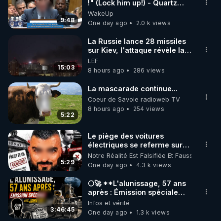
▶ 30 jours gratuit sur l’application de méditation et 
!" (Lock him up!) - Quartz
Traduction
WakeUp
de bien-être ENVOL :

9:48
One day ago
2.0 k views
Rendez-vous sur 
https://www.envol.app/code
 avec 
le code : REGENERE
La Russie lance 28 missiles
sur Kiev, l'attaque révèle la
faiblesse de Kiev
LEF
15:03
8 hours ago
286 views
La mascarade continue...
Coeur de Savoie radioweb TV
8 hours ago
254 views
5:22
Le piège des voitures
électriques se referme sur
les usagers !
Notre Réalité Est Falsifiée Et Fausse
5:29
One day ago
4.3 k views
🌕🚀 **L'alunissage, 57 ans
après : Émission spéciale
avec John Doe !** 👨 🚀✨
Infos et vérité
3:46:45
One day ago
1.3 k views