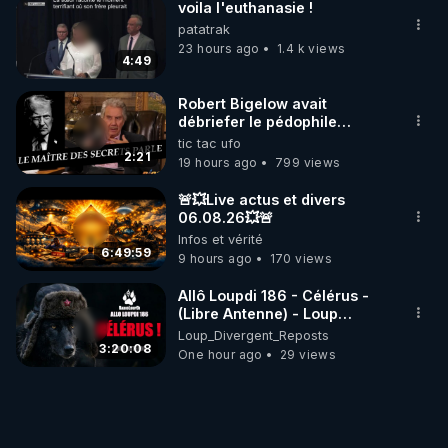
voila l'euthanasie !
patatrak
23 hours ago
1.4 k views
4:49
Robert Bigelow avait
débriefer le pédophile
génocidaire de donald j
tic tac ufo
trump
2:21
19 hours ago
799 views
🚨💥Live actus et divers
06.08.26💥🚨
Infos et vérité
6:49:59
9 hours ago
170 views
Allô Loupdi 186 - Célérus -
(Libre Antenne) - Loup
Divergent 2026.08.06
Loup_Divergent_Reposts
3:20:08
One hour ago
29 views