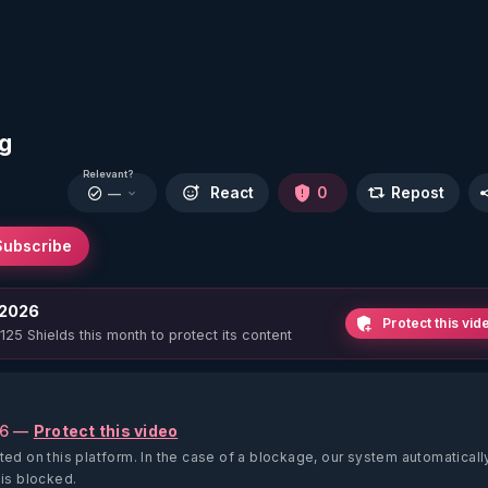
rg
Relevant?
React
0
Repost
—
Subscribe
 2026
Protect this vid
 125 Shields this month to protect its content
26 —
Protect this video
ted on this platform.
In the case of a blockage, our system automaticall
 is blocked.