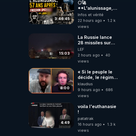
carbone.
🌕🚀
**L'alunissage,
57 ans après :
Infos et vérité
Émission spéciale
3:46:45
22 hours ago
1.2 k
avec John Doe
views
!** 👨 🚀✨
La Russie lance
28 missiles sur
Kiev, l'attaque
LEF
révèle la faiblesse
15:03
2 hours ago
40
de Kiev
views
« Si le peuple le
décide, le régime
peut tomber
klaudius
demain ! »
8:00
9 hours ago
686
views
voila l'euthanasie
!
patatrak
4:49
16 hours ago
1.3 k
views