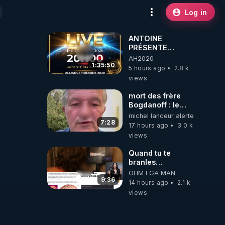
Log in
ANTOINE
PRÉSENTE
AH2020 LE LIVE
AH2020
20H ***DU
1:35:50
5 hours ago
2.8 k
06/08/2026***
views
mort des frère
Bogdanoff : le
mensonge d état
michel lanceur alerte
7:28
17 hours ago
3.0 k
views
Quand tu te
branles
bonhomme tu
OHM ÉGA MAN
émets des ondes
9:36
14 hours ago
2.1 k
ils ont juste omis
views
de t'expliquer