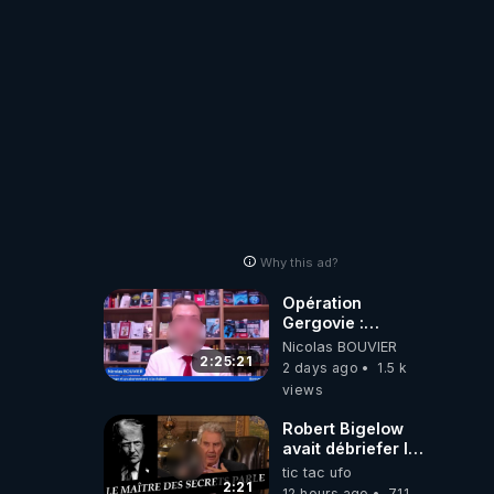
ORIGINE DU
PÉTROLE ?
Why this ad?
Opération
Gergovie :
‪@38resistancegauloise‬
Nicolas BOUVIER
‪@MarionSigautOfficiel‬
2:25:21
2 days ago
1.5 k
‪@gladysriifard5710‬
views
Laëtitia
Robert Bigelow
avait débriefer le
pédophile
tic tac ufo
génocidaire de
2:21
12 hours ago
711