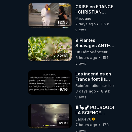
CRISE en FRANCE
: CHRISTIAN
COTTEN FAIT une
Priscane
étrange
12:55
2 days ago
1.6 k
découverte
views
9 Plantes
Sauvages ANTI-
FAMINE: ces
Un Démodérateur
Ressources
22:18
6 hours ago
154
NUTRITIVES&MéDICINALES
views
JARDIN&des
Haies
Les incendies en
France font ils
partie d' un plan
Réinformation sur le monde
qui aurait débuté
9:16
3 days ago
8.9 k
le 11 septembre
views
2001 ?
🛢 🦕 🦖 POURQUOI
LA SCIENCE
OFFICIELLE NE
Jague76
CONNAÎT-ELLE
6:09
7 hours ago
173
PAS LA VRAIE
views