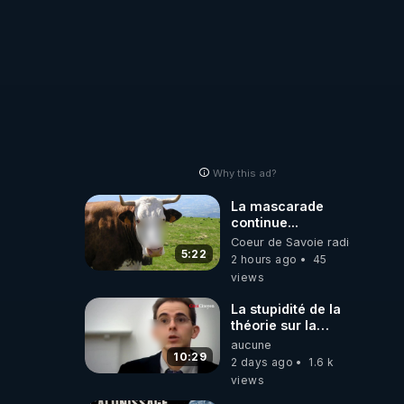
Why this ad?
La mascarade
continue...
Coeur de Savoie radioweb TV
5:22
2 hours ago
45
views
La stupidité de la
théorie sur la
responsabilité de
aucune
l’homme
10:29
2 days ago
1.6 k
concernant le
views
dioxyde de