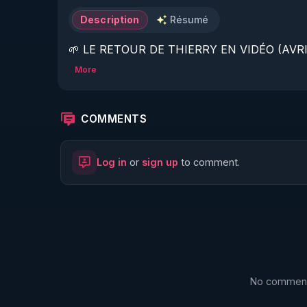
Description
Résumé
🌱 LE RETOUR DE THIERRY EN VIDÉO (AVRIL
More
https://www.rgnr.fr/presentation.html
🌱 LE MAGAZINE RÉGÉNÈRE 

COMMENTS
http://rgnr.li/ymag
Log in
or
sign up
to comment.
🌱 LA BOUTIQUE DU MAGAZINE

https://boutique.magazine-regenere.fr/
🌱 FIL TELEGRAM

https://t.me/rgnr_fr
No comments