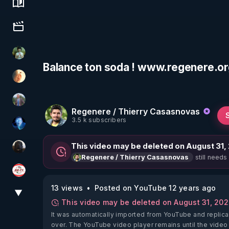
Science, history & spirituality
Culture, media & entertainment
Sonmi-877
Balance ton soda ! www.regenere.o
La Puce à l'oreille
Nicolas BOUVIER
Regenere / Thierry Casasnovas
3.5 k subscribers
AH2020
This video may be deleted on August 31,
TrueMedia
still needs
Regenere / Thierry Casasnovas
JSF - TV
13 views
Posted on YouTube 12 years ago
▼
View More
This video may be deleted on August 31, 20
It was automatically imported from YouTube and replica
over. The YouTube video player remains until the video