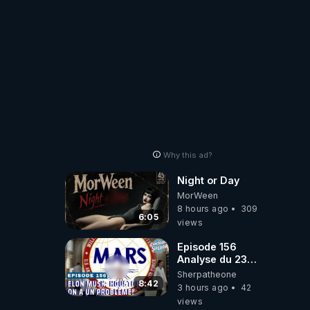
Why this ad?
Night or Day
MorWeen
8 hours ago
309
6:05
views
Episode 156
Analyse du 23
février 2025 Elon
Sherpatheone
Musk : Houston ,
8:42
3 hours ago
42
on a un problème
views
!