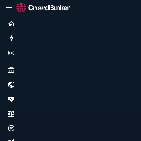
Current
Rushes
Live
Politics & institutions
World & geopolitics
Health, food & wellbeing
Society, justice & freedoms
Economy, environment & technology