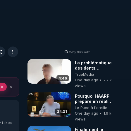
Why this ad?
La problématique
des dents
dévitalisées et
TrueMedia
des implants
4:46
One day ago
2.2 k
views
eo
Pourquoi HAARP
prépare en réalité
un CHAOS
La Puce à l'oreille
climatique, on
34:31
One day ago
1.6 k
répond
views
y takes
Finalement le