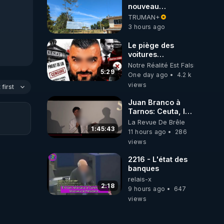
nouveau
president de
TRUMAN+
colombie m a mis
3 hours ago
des chemtrails au
dessus de chez
Le piège des
moi. Il n y en avait
voitures
jamais avant.
électriques se
Notre Réalité Est Falsifiée Et F
referme sur les
5:29
One day ago
4.2 k
usagers !
views
first
Juan Branco à
Tarnos: Ceuta, le
narcotrafic et le
La Revue De Brêle
pouvoir en France
1:45:43
11 hours ago
286
views
2216 - L'état des
banques
relais-x
2:18
9 hours ago
647
views