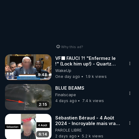
Why this ad?
VF🟩 FAUCI ?! "Enfermez le
!" (Lock him up!) - Quartz
Traduction
WakeUp
9:48
One day ago
1.9 k views
BLUE BEAMS
Finalscape
4 days ago
7.4 k views
2:15
Sébastien Béraud - 4 Août
2024 - Incroyable mais vrai,
partagez svp...
PAROLE LIBRE
6:14
2 days ago
5.2 k views