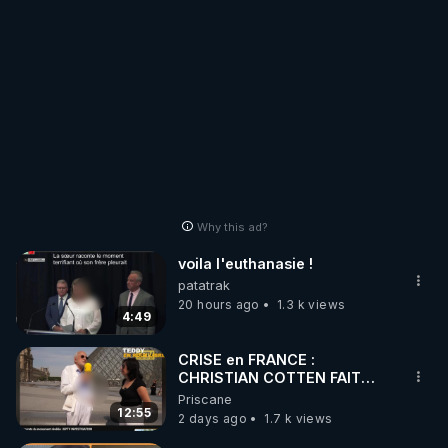
Why this ad?
voila l'euthanasie !
patatrak
20 hours ago
1.3 k views
4:49
CRISE en FRANCE :
CHRISTIAN COTTEN FAIT
une étrange découverte
Priscane
12:55
2 days ago
1.7 k views