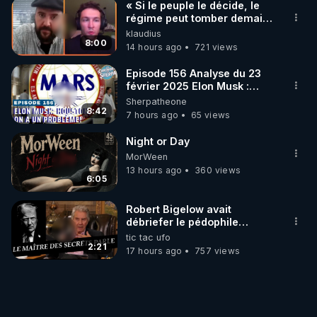
« Si le peuple le décide, le
régime peut tomber demain !
»
klaudius
8:00
14 hours ago
721 views
Episode 156 Analyse du 23
février 2025 Elon Musk :
Houston , on a un problème !
Sherpatheone
8:42
7 hours ago
65 views
Night or Day
MorWeen
13 hours ago
360 views
6:05
Robert Bigelow avait
débriefer le pédophile
génocidaire de donald j
tic tac ufo
trump
2:21
17 hours ago
757 views