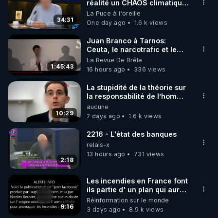
▶ 30 jours gratuit sur l’application de méditation et 
réalité un CHAOS climatique,
on répond
La Puce à l'oreille
de bien-être ENVOL :

34:31
One day ago
1.6 k views
Rendez-vous sur 
https://www.envol.app/code
 avec 
le code : REGENERE
Juan Branco à Tarnos:
Ceuta, le narcotrafic et le
pouvoir en France
La Revue De Brêle
1:45:43
16 hours ago
336 views
La stupidité de la théorie sur
la responsabilité de l’homme
concernant le dioxyde de
aucune
carbone.
10:29
2 days ago
1.6 k views
2216 - L'état des banques
relais-x
13 hours ago
731 views
2:18
Les incendies en France font
ils partie d' un plan qui aurait
débuté le 11 septembre 2001
Réinformation sur le monde
?
9:16
3 days ago
8.9 k views