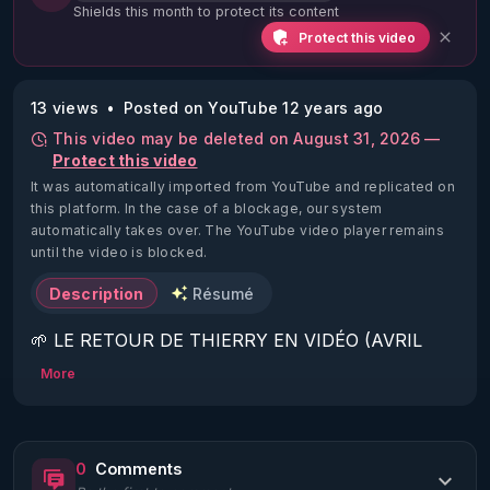
Shields this month to protect its content
Protect this video
13 views
Posted on YouTube 12 years ago
This video may be deleted on August 31, 2026 —
Protect this video
It was automatically imported from YouTube and replicated on
this platform.
In the case of a blockage, our system
automatically takes over. The YouTube video player remains
until the video is blocked.
Description
Résumé
🌱 LE RETOUR DE THIERRY EN VIDÉO (AVRIL 
2022)!

More
Découvrez la saison 2 des vidéos sur le nouveau 
https://www.rgnr.fr/presentation.html
0
Comments