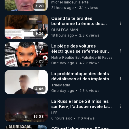
michel lanceur alerte
7:28
21 hours ago
3.1 k views
https://www.instagram.com/rdlr_thierrycasasnovas/
http://rgnr.li/instagram
Quand tu te branles
bonhomme tu émets des
ondes ils ont juste omis de
OHM ÉGA MAN
🌱 LA NEWSLETTER

t'expliquer
9:36
18 hours ago
2.3 k views
Pour ne pas rater l’actualité RGNR (stages, 
Le piège des voitures
électriques se referme sur
http://rgnr.li/news
les usagers !
Notre Réalité Est Falsifiée Et Fausse
5:29
One day ago
4.2 k views
🌱 VIDÉOS NON CENSURÉES SUR ODYSEE 

Toutes les vidéos Youtube sont aussi sur la 
La problématique des dents
dévitalisées et des implants
TrueMedia
http://rgnr.li/odysee
4:46
One day ago
2.3 k views
🌱 LES STAGES EN PRÉSENTIEL

La Russie lance 28 missiles
sur Kiev, l'attaque révèle la
faiblesse de Kiev
LEF
http://rgnr.li/stages
15:03
6 hours ago
116 views
_________

🌕🚀 **L'alunissage, 57 ans