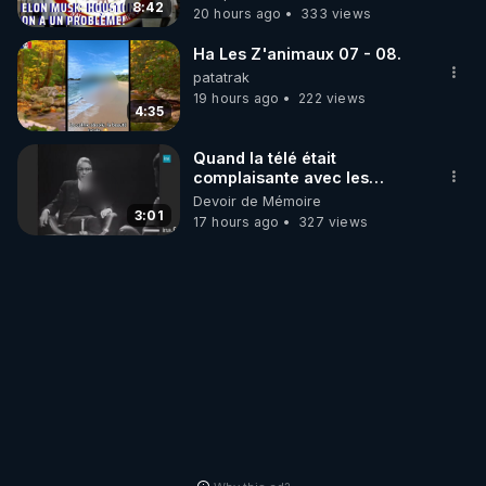
8:42
20 hours ago
333 views
Ha Les Z'animaux 07 - 08.
patatrak
19 hours ago
222 views
4:35
Quand la télé était
complaisante avec les
pédophiles
Devoir de Mémoire
3:01
17 hours ago
327 views