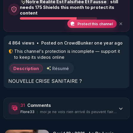
Notre Réalité Est Falsifiée Et Fausse
still
needs 175 Shields this month to protect its
content
Protect this channel
4 864 views
Posted on CrowdBunker one year ago
This channel's protection is incomplete — support it
to keep its videos online
Description
Résumé
NOUVELLE CRISE SANITAIRE ?
31
Comments
Flore33
:
moi je ne vois rien arrivé ils peuvent faire tout le foin qu'ils veulent ils me ...