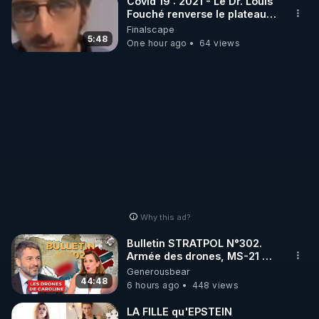
Covid 19 : 2021 - Le Dr. Louis
Fouché renverse le plateau
de CNews !
Finalscape
5:48
One hour ago
64 views
Why this ad?
Bulletin STRATPOL N°302.
Armée des drones, MS-21 en
série, missiles coréens.
Generousbear
07.08.2026.
44:48
6 hours ago
448 views
LA FILLE qu'EPSTEIN