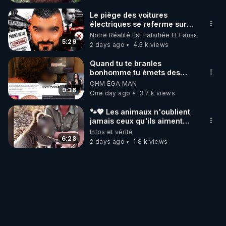
Le piège des voitures
électriques se referme sur
les usagers !
Notre Réalité Est Falsifiée Et Fausse
5:29
2 days ago
4.5 k views
Quand tu te branles
bonhomme tu émets des
ondes ils ont juste omis de
OHM ÉGA MAN
t'expliquer
9:36
One day ago
3.7 k views
🐾💖 Les animaux n'oublient
jamais ceux qu'ils aiment…
🥹❤️
Infos et vérité
6:28
2 days ago
1.8 k views