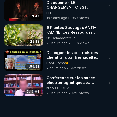
Dieudonné - LE
CHANGEMENT C'EST
MAINTENANT
LEF
3:48
18 hours ago
967 views
9 Plantes Sauvages ANTI-
FAMINE: ces Ressources
NUTRITIVES&MéDICINALES"gratuite
Un Démodérateur
JARDIN&des Haies
22:18
23 hours ago
306 views
Distinguer les contrails des
chemtrails par Bernadette
Bihin
BAM! Press
1:59:23
7 hours ago
252 views
Conférence sur les ondes
électromagnétiques par
Grégoire Caustru et Bart de
Nicolas BOUVIER
Wever !
2:13:08
23 hours ago
528 views