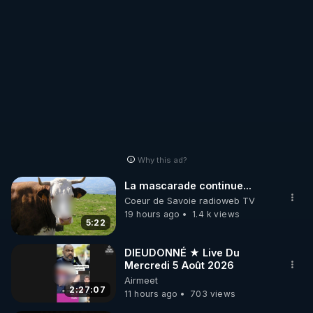
architects
Why this ad?
La mascarade continue...
Coeur de Savoie radioweb TV
19 hours ago
1.4 k views
5:22
DIEUDONNÉ ★ Live Du
Mercredi 5 Août 2026
Airmeet
2:27:07
11 hours ago
703 views