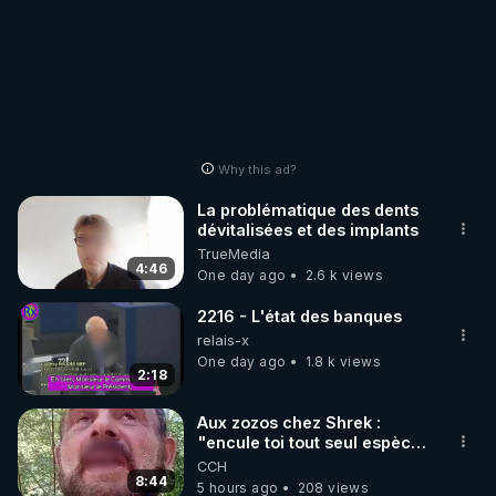
Why this ad?
La problématique des dents
dévitalisées et des implants
TrueMedia
4:46
One day ago
2.6 k views
2216 - L'état des banques
relais-x
One day ago
1.8 k views
2:18
Aux zozos chez Shrek :
"encule toi tout seul espèce
de mal polish"
CCH
8:44
5 hours ago
208 views