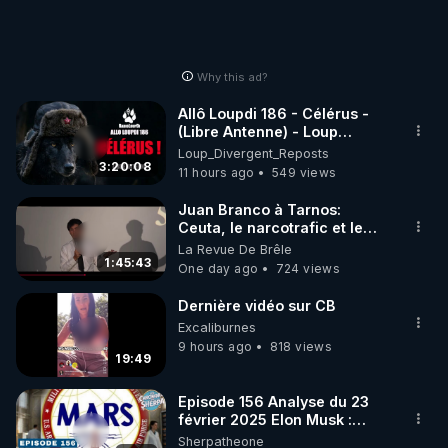
Why this ad?
Allô Loupdi 186 - Célérus -
(Libre Antenne) - Loup
Divergent 2026.08.06
Loup_Divergent_Reposts
3:20:08
11 hours ago
549 views
Juan Branco à Tarnos:
Ceuta, le narcotrafic et le
pouvoir en France
La Revue De Brêle
1:45:43
One day ago
724 views
Dernière vidéo sur CB
Excaliburnes
9 hours ago
818 views
19:49
Episode 156 Analyse du 23
février 2025 Elon Musk :
Houston , on a un problème !
Sherpatheone