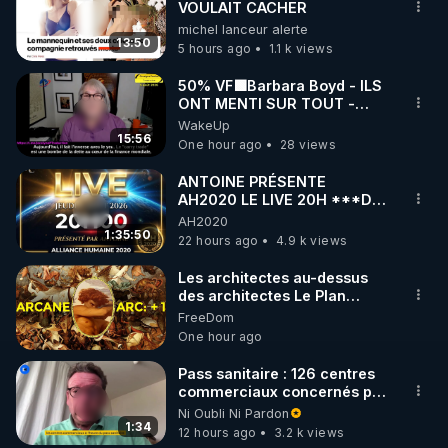
VOULAIT CACHER
michel lanceur alerte
13:50
5 hours ago
1.1 k views
50% VF🟩Barbara Boyd - ILS
ONT MENTI SUR TOUT -
Jocelyne Traduction
WakeUp
15:56
One hour ago
28 views
ANTOINE PRÉSENTE
AH2020 LE LIVE 20H ***DU
06/08/2026***
AH2020
1:35:50
22 hours ago
4.9 k views
Les architectes au-dessus
des architectes Le Plan
Arcanique documente les
FreeDom
constructions des
One hour ago
administrateurs de niveau
humain. Cet article précise à
Pass sanitaire : 126 centres
quoi elles étaient destinées.
commerciaux concernés par
***
l'obligation dans toute la
Ni Oubli Ni Pardon
https://naradigmshift.substack.com/p
France
1:34
12 hours ago
3.2 k views
architects-above-the-