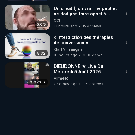
Un créatif, un vrai, ne peut et
ne doit pas faire appel à
l'intelligence artificielle
CCH
5:09
21 hours ago
199 views
« Interdiction des thérapies
de conversion »
Kla.TV Français
8:32
10 hours ago
300 views
DIEUDONNÉ ★ Live Du
Mercredi 5 Août 2026
Airmeet
2:27:07
One day ago
1.5 k views