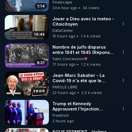
Finalscape
1:14
One hour ago
34 views
https://www.instagram.com/rdlr_thierrycasasnovas/
http://rgnr.li/instagram
Jouer a Dieu avec la meteo -
Citoicitoyen
DataCenter
🌱 LA NEWSLETTER

10:45
15 hours ago
1.4 k views
Pour ne pas rater l’actualité RGNR (stages, 
Nombre de juifs disparus
entre 1941 et 1945 (Réponse
http://rgnr.li/news
à mes accusateurs)
Sans Concession
9:31
17 hours ago
1.2 k views
🌱 VIDÉOS NON CENSURÉES SUR ODYSEE 

Toutes les vidéos Youtube sont aussi sur la 
Jean-Marc Sabatier - La
Covid-19 n'a été que le
début - L'ARNm & l'ARNm-aa
PAROLE LIBRE
http://rgnr.li/odysee
jusqu où auront-t-il ?
26:06
22 hours ago
2.0 k views
🌱 LES STAGES EN PRÉSENTIEL

Trump et Kennedy
Approuvent l'Injection
Antigrippale à ARNm de
FreeDom
http://rgnr.li/stages
Moderna, malgré un
2 hours ago
Bénéfice Absolu Inférieur à
1% et des Effets Secondaires
_________

SOUS SERMENT, Jérôme