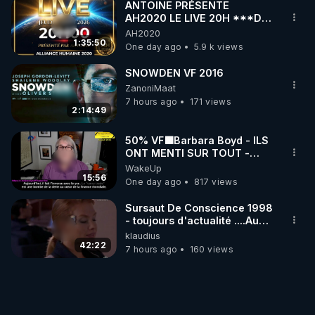
ANTOINE PRÉSENTE
AH2020 LE LIVE 20H ***DU
06/08/2026***
AH2020
1:35:50
One day ago
5.9 k views
SNOWDEN VF 2016
ZanoniMaat
7 hours ago
171 views
2:14:49
50% VF🟩Barbara Boyd - ILS
ONT MENTI SUR TOUT -
Jocelyne Traduction
WakeUp
15:56
One day ago
817 views
Sursaut De Conscience 1998
- toujours d'actualité ....Au
Dela Du Réel
klaudius
42:22
7 hours ago
160 views