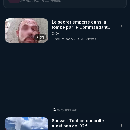
Be the first to comment
🌱 LE MAGAZINE RÉGÉNÈRE 

http://rgnr.li/ymag
Le secret emporté dans la
tombe par le Commandant
🌱 LA BOUTIQUE DU MAGAZINE

Cousteau le 25 juin 1997
CCH
Pour obtenir les anciens numéros que vous avez 
7:31
5 hours ago
925 views
https://boutique.magazine-regenere.fr/
🌱 FIL TELEGRAM

Écoutez les podcasts gratuits de Thierry et les 
https://t.me/rgnr_fr
🌱 FACEBOOK

Why this ad?
http://rgnr.li/facebook
Suisse : Tout ce qui brille
n'est pas de l'Or!
🌱 INSTAGRAM
