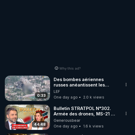
Why this ad?
Des bombes aériennes
russes anéantissent les
centres de contrôle de
LEF
drones de 3 brigades
0:33
One day ago
2.0 k views
ukrainienne
Bulletin STRATPOL N°302.
Armée des drones, MS-21 en
série, missiles coréens.
Generousbear
07.08.2026.
44:48
One day ago
1.6 k views