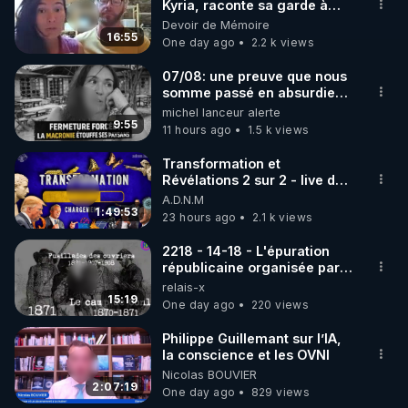
▶ 30 jours gratuit sur l’application de méditation et 
Kyria, raconte sa garde à
vue musclée. PARTAGEZ!
Devoir de Mémoire
de bien-être ENVOL :

16:55
One day ago
2.2 k views
Rendez-vous sur 
https://www.envol.app/code
 avec 
le code : REGENERE
07/08: une preuve que nous
somme passé en absurdie
une dictature qui veut faire
michel lanceur alerte
taire ses opposant !
9:55
11 hours ago
1.5 k views
Transformation et
Révélations 2 sur 2 - live du
07/08/26
A.D.N.M
1:49:53
23 hours ago
2.1 k views
2218 - 14-18 - L'épuration
républicaine organisée par
les frères de la truelle
relais-x
15:19
One day ago
220 views
Philippe Guillemant sur l’IA,
la conscience et les OVNI
Nicolas BOUVIER
2:07:19
One day ago
829 views