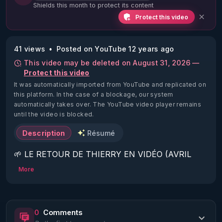
Shields this month to protect its content
Protect this video
41 views
Posted on YouTube 12 years ago
This video may be deleted on August 31, 2026 —
Protect this video
It was automatically imported from YouTube and replicated on
this platform.
In the case of a blockage, our system
automatically takes over. The YouTube video player remains
until the video is blocked.
Description
Résumé
🌱 LE RETOUR DE THIERRY EN VIDÉO (AVRIL 
2022)!

More
Découvrez la saison 2 des vidéos sur le nouveau 
https://www.rgnr.fr/presentation.html
0
Comments