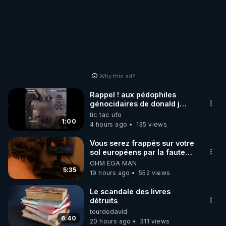
Why this ad?
Rappel ! aux pédophiles
génocidaires de donald j
trump et ses supporters
tic tac ufo
trumpistes 424et 666.
1:00
4 hours ago
135 views
Vous serez frappés sur votre
sol européens par la faute
des dirigeants qui s'en
OHM ÉGA MAN
mettent dans le nez
5:35
19 hours ago
552 views
Le scandale des livres
détruits
tourdedavid
6:40
20 hours ago
311 views