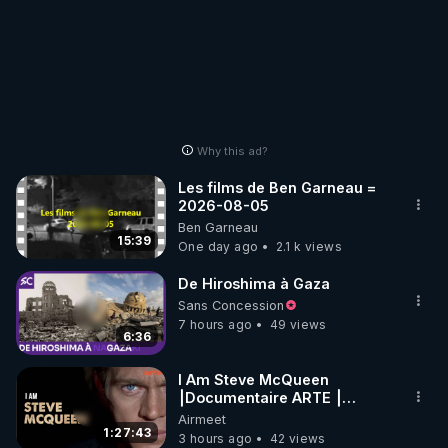
Why this ad?
Les films de Ben Garneau =
2026-08-05
Ben Garneau
15:39
One day ago
2.1 k views
De Hiroshima à Gaza
Sans Concession
7 hours ago
49 views
6:36
I Am Steve McQueen
⎮Documentaire ARTE ⎮
Cinema
Airmeet
1:27:43
3 hours ago
42 views