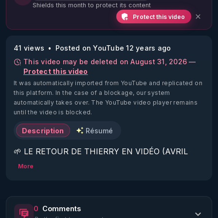
Shields this month to protect its content
Protect this video
41 views
Posted on YouTube 12 years ago
This video may be deleted on August 31, 2026 —
Protect this video
It was automatically imported from YouTube and replicated on
this platform.
In the case of a blockage, our system
automatically takes over. The YouTube video player remains
until the video is blocked.
Description
Résumé
🌱 LE RETOUR DE THIERRY EN VIDÉO (AVRIL 
2022)!

More
Découvrez la saison 2 des vidéos sur le nouveau 
https://www.rgnr.fr/presentation.html
0
Comments