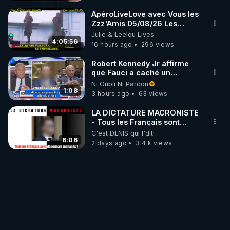
ApéroLiveLove avec Vous les
Zzz'Amis 05/08/26 Les
Zzz'Infos Bonheur de Leelou
Julie & Leelou Lives
4:05:56
16 hours ago
296 views
Robert Kennedy Jr affirme
que Fauci a caché un
infarctus pulmonaire
Ni Oubli Ni Pardon
survenu après sa
1:08
3 hours ago
63 views
vaccination
LA DICTATURE MACRONISTE
- Tous les Français sont
désormais menacés !
C'est DENIS qui l'dit!
6:06
2 days ago
3.4 k views