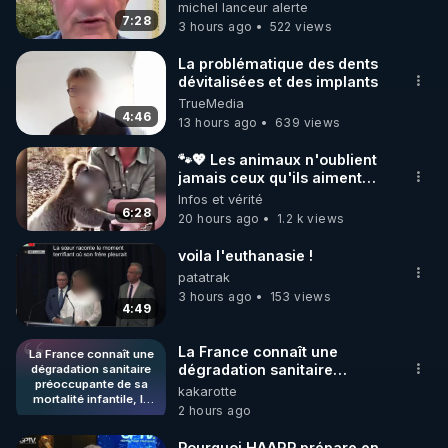
michel lanceur alerte
7:28
3 hours ago
522 views
https://www.instagram.com/rdlr_thierrycasasnovas/
http://rgnr.li/instagram
La problématique des dents
dévitalisées et des implants
TrueMedia
🌱 LA NEWSLETTER

4:46
13 hours ago
639 views
Pour ne pas rater l’actualité RGNR (stages, 
🐾💖 Les animaux n'oublient
jamais ceux qu'ils aiment…
http://rgnr.li/news
🥹❤️
Infos et vérité
6:28
20 hours ago
1.2 k views
🌱 VIDÉOS NON CENSURÉES SUR ODYSEE 

Toutes les vidéos Youtube sont aussi sur la 
voila l'euthanasie !
patatrak
3 hours ago
153 views
http://rgnr.li/odysee
4:49
🌱 LES STAGES EN PRÉSENTIEL

La France connaît une
La France connaît une
dégradation sanitaire
dégradation sanitaire
préoccupante de sa
préoccupante de sa
kakarotte
http://rgnr.li/stages
mortalité infantile, la
mortalité infantile, la faisant
2 hours ago
faisant chuter à la
chuter à la 23ème place sur
23ème place sur 27
27 pays de l'Union
_________

pays de l'Union
Pourquoi HAARP prépare en