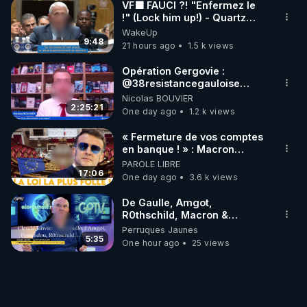
contraintes
VF🟩 FAUCI ?! "Enfermez le
d'enfants accompagnés…
budgétaires, le nombre
!" (Lock him up!) - Quartz
de mères et d'enfants
Traduction
accompagnés…
WakeUp
9:48
21 hours ago
1.5 k views
Opération Gergovie :
‪@38resistancegauloise‬
‪@MarionSigautOfficiel‬
Nicolas BOUVIER
‪@gladysriifard5710‬ Laëtitia
2:25:21
One day ago
1.2 k views
« Fermeture de vos comptes
en banque ! » : Macron
impose une loi folle !
PAROLE LIBRE
17:06
One day ago
3.6 k views
De Gaulle, Amgot,
R0thschild, Macron &
Pompidou… Macron Claude
Perruques Jaunes
Janvier, GPTV, 18 X 2024
5:35
One hour ago
25 views