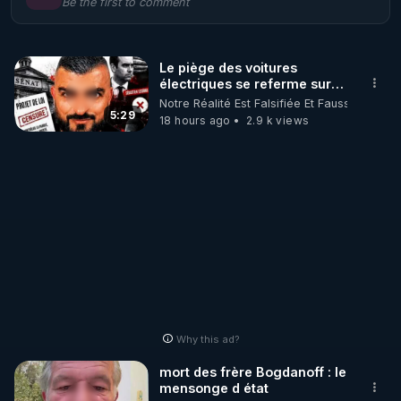
Be the first to comment
🌱 LE MAGAZINE RÉGÉNÈRE 

http://rgnr.li/ymag
Le piège des voitures
électriques se referme sur
🌱 LA BOUTIQUE DU MAGAZINE

les usagers !
Notre Réalité Est Falsifiée Et Fausse
Pour obtenir les anciens numéros que vous avez 
5:29
18 hours ago
2.9 k views
https://boutique.magazine-regenere.fr/
🌱 FIL TELEGRAM

Écoutez les podcasts gratuits de Thierry et les 
https://t.me/rgnr_fr
🌱 FACEBOOK

Why this ad?
http://rgnr.li/facebook
mort des frère Bogdanoff : le
mensonge d état
🌱 INSTAGRAM
