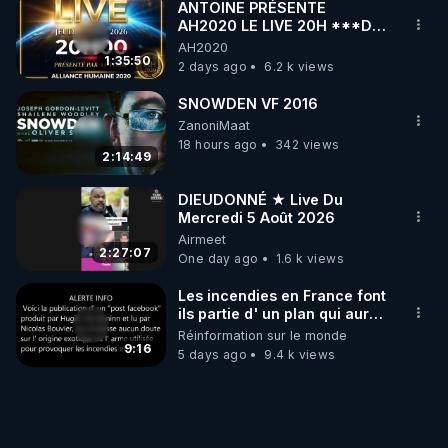
ANTOINE PRÉSENTE
AH2020 LE LIVE 20H ***DU
06/08/2026***
AH2020
1:35:50
2 days ago
6.2 k views
SNOWDEN VF 2016
ZanoniMaat
18 hours ago
342 views
2:14:49
DIEUDONNÉ ★ Live Du
Mercredi 5 Août 2026
Airmeet
2:27:07
One day ago
1.6 k views
Les incendies en France font
ils partie d' un plan qui aurait
débuté le 11 septembre 2001
Réinformation sur le monde
?
9:16
5 days ago
9.4 k views