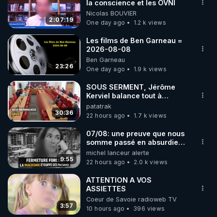
▶ 30 jours gratuit sur l’application de méditation et 
la conscience et les OVNI
Nicolas BOUVIER
de bien-être ENVOL :

2:07:19
One day ago
1.2 k views
Rendez-vous sur 
https://www.envol.app/code
 avec 
le code : REGENERE
Les films de Ben Garneau =
2026-08-08
Ben Garneau
23:26
One day ago
1.9 k views
SOUS SERMENT, Jérôme
Kerviel balance tout à
l'Assemblée !
patatrak
30:36
22 hours ago
1.7 k views
07/08: une preuve que nous
somme passé en absurdie
une dictature qui veut faire
michel lanceur alerte
taire ses opposant !
9:55
22 hours ago
2.0 k views
ATTENTION A VOS
ASSIETTES
Coeur de Savoie radioweb TV
3:57
10 hours ago
396 views