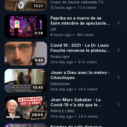
Coeur de Savoie radioweb TV
13:21
12 hours ago
1.2 k views
https://www.instagram.com/rdlr_thierrycasasnovas/
http://rgnr.li/instagram
Paprika en a marre de se
faire interdire de spectacle.
Elle décide donc de devenir
LEF
🌱 LA NEWSLETTER

DJ !
0:38
6 hours ago
190 views
Pour ne pas rater l’actualité RGNR (stages, 
Covid 19 : 2021 - Le Dr. Louis
Fouché renverse le plateau
http://rgnr.li/news
de CNews !
Finalscape
5:48
One day ago
5.1 k views
🌱 VIDÉOS NON CENSURÉES SUR ODYSEE 

Toutes les vidéos Youtube sont aussi sur la 
Jouer a Dieu avec la meteo -
Citoicitoyen
DataCenter
http://rgnr.li/odysee
10:45
One day ago
1.9 k views
🌱 LES STAGES EN PRÉSENTIEL

Jean-Marc Sabatier - La
Covid-19 n'a été que le
début - L'ARNm & l'ARNm-aa
PAROLE LIBRE
http://rgnr.li/stages
jusqu où auront-t-il ?
26:06
One day ago
2.6 k views
_________

Nombre de juifs disparus