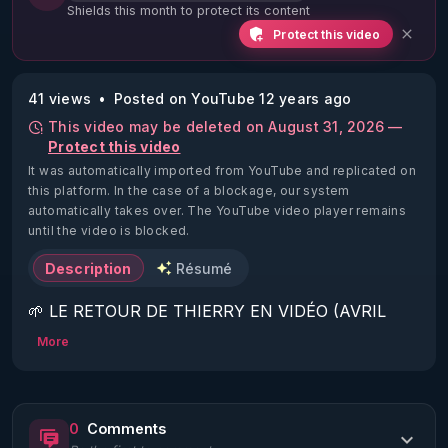
Shields this month to protect its content
Protect this video
41 views
Posted on YouTube 12 years ago
This video may be deleted on August 31, 2026 —
Protect this video
It was automatically imported from YouTube and replicated on
this platform.
In the case of a blockage, our system
automatically takes over. The YouTube video player remains
until the video is blocked.
Description
Résumé
🌱 LE RETOUR DE THIERRY EN VIDÉO (AVRIL 
2022)!

More
Découvrez la saison 2 des vidéos sur le nouveau 
https://www.rgnr.fr/presentation.html
0
Comments