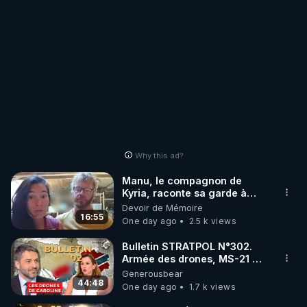
Why this ad?
Manu, le compagnon de
Kyria, raconte sa garde à
vue musclée. PARTAGEZ!
Devoir de Mémoire
16:55
One day ago
2.5 k views
Bulletin STRATPOL N°302.
Armée des drones, MS-21 en
série, missiles coréens.
Generousbear
07.08.2026.
44:48
One day ago
1.7 k views