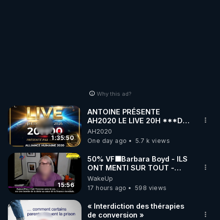
Why this ad?
ANTOINE PRÉSENTE
AH2020 LE LIVE 20H ***DU
06/08/2026***
AH2020
1:35:50
One day ago
5.7 k views
50% VF🟩Barbara Boyd - ILS
ONT MENTI SUR TOUT -
Jocelyne Traduction
WakeUp
15:56
17 hours ago
598 views
« Interdiction des thérapies
de conversion »