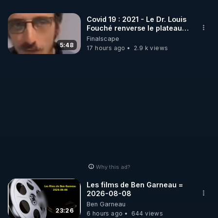
que Biden a couvert certains faits sur le syndrome 
Covid 19 : 2021 - Le Dr. Louis
Fouché renverse le plateau
https://targetedjustice.substack.com/p/cia-
de CNews !
Finalscape
whistleblower-directed-energy
5:48
17 hours ago
2.9 k views
Why this ad?
Les films de Ben Garneau =
2026-08-08
Ben Garneau
23:26
6 hours ago
644 views