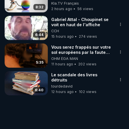
Kla.TV Français
8:32
2 hours ago
56 views
Gabriel Attal - Choupinet se
voit en haut de l'affiche
CCH
6:44
15 hours ago
274 views
Vous serez frappés sur votre
sol européens par la faute
des dirigeants qui s'en
OHM ÉGA MAN
mettent dans le nez
5:35
11 hours ago
202 views
Le scandale des livres
détruits
tourdedavid
6:40
12 hours ago
102 views