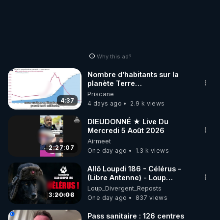
Why this ad?
Nombre d’habitants sur la
planète Terre…
Priscane
4:37
4 days ago
2.9 k views
DIEUDONNÉ ★ Live Du
Mercredi 5 Août 2026
Airmeet
2:27:07
One day ago
1.3 k views
Allô Loupdi 186 - Célérus -
(Libre Antenne) - Loup
Divergent 2026.08.06
Loup_Divergent_Reposts
3:20:08
One day ago
837 views
Pass sanitaire : 126 centres