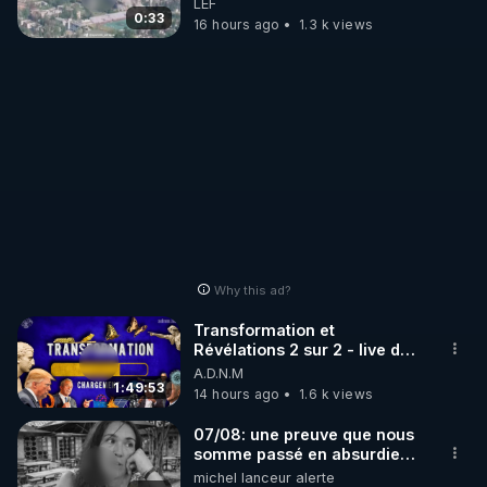
LEF
drones de 3 brigades
0:33
16 hours ago
1.3 k views
ukrainienne
Why this ad?
Transformation et
Révélations 2 sur 2 - live du
07/08/26
A.D.N.M
1:49:53
14 hours ago
1.6 k views
07/08: une preuve que nous
somme passé en absurdie
une dictature qui veut faire
michel lanceur alerte