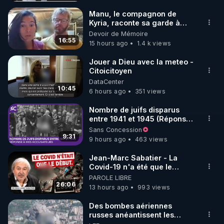
Manu, le compagnon de
Kyria, raconte sa garde à
vue musclée. PARTAGEZ!
Devoir de Mémoire
16:55
15 hours ago
1.4 k views
Jouer a Dieu avec la meteo -
Citoicitoyen
DataCenter
10:45
6 hours ago
351 views
Nombre de juifs disparus
entre 1941 et 1945 (Réponse
à mes accusateurs)
Sans Concession
9:31
9 hours ago
463 views
Jean-Marc Sabatier - La
Covid-19 n'a été que le
début - L'ARNm & l'ARNm-aa
PAROLE LIBRE
jusqu où auront-t-il ?
26:06
13 hours ago
993 views
Des bombes aériennes
russes anéantissent les
centres de contrôle de