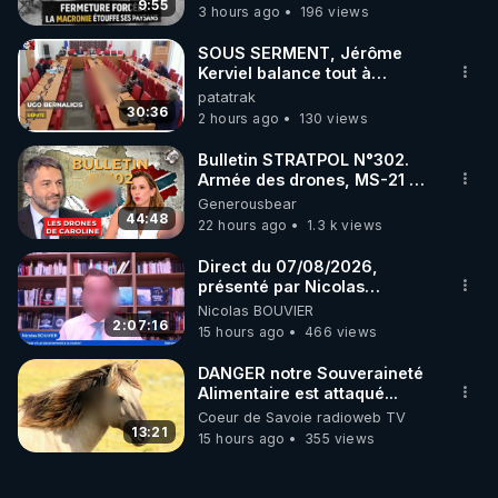
taire ses opposant !
9:55
3 hours ago
196 views
SOUS SERMENT, Jérôme
Kerviel balance tout à
l'Assemblée !
patatrak
30:36
2 hours ago
130 views
Bulletin STRATPOL N°302.
Armée des drones, MS-21 en
série, missiles coréens.
Generousbear
07.08.2026.
44:48
22 hours ago
1.3 k views
Direct du 07/08/2026,
présenté par Nicolas
BOUVIER
Nicolas BOUVIER
2:07:16
15 hours ago
466 views
DANGER notre Souveraineté
Alimentaire est attaqué...
Coeur de Savoie radioweb TV
13:21
15 hours ago
355 views