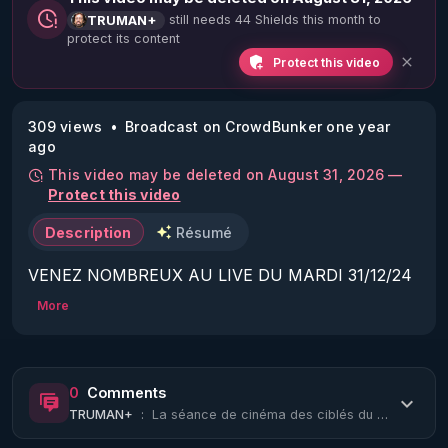
still needs 44 Shields this month to
TRUMAN+
protect its content
Protect this video
309 views
Broadcast on CrowdBunker one year
ago
This video may be deleted on August 31, 2026 —
Protect this video
Description
Résumé
VENEZ NOMBREUX AU LIVE DU MARDI 31/12/24 
18H :

More
Le Syndrome de la Havane, menace sur 
https://crowdbunker.com/v/J4NVkD47
0
Comments
Ceci est une rediffusion.

TRUMAN+
:
La séance de cinéma des ciblés du #TrumanShow - "Le Syndrome de la Havane, menac...
Lanceur d'alerte de la CIA - Attaques à énergie 
dirigée : la CIA est derrière tout ça (c'est pour cela 