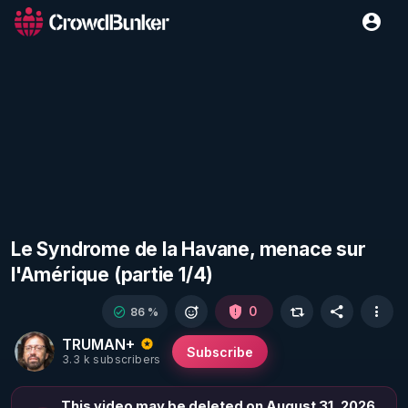
Le Syndrome de la Havane, menace sur
l'Amérique (partie 1/4)
0
86 %
TRUMAN+
Subscribe
3.3 k subscribers
This video may be deleted on August 31, 2026