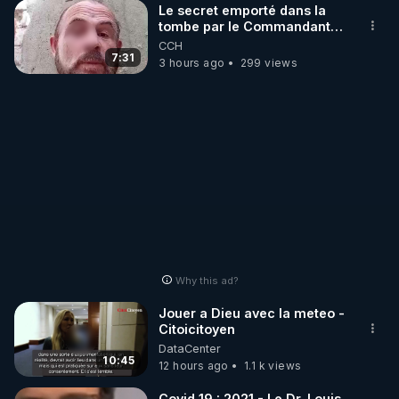
Le secret emporté dans la
tombe par le Commandant
Cousteau le 25 juin 1997
CCH
7:31
3 hours ago
299 views
Why this ad?
Jouer a Dieu avec la meteo -
Citoicitoyen
DataCenter
10:45
12 hours ago
1.1 k views
Covid 19 : 2021 - Le Dr. Louis