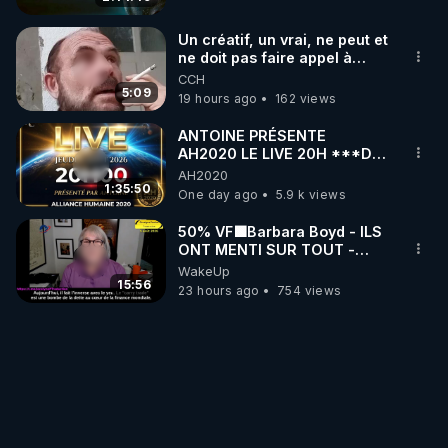
Un créatif, un vrai, ne peut et
ne doit pas faire appel à
l'intelligence artificielle
CCH
5:09
19 hours ago
162 views
ANTOINE PRÉSENTE
AH2020 LE LIVE 20H ***DU
06/08/2026***
AH2020
1:35:50
One day ago
5.9 k views
50% VF🟩Barbara Boyd - ILS
ONT MENTI SUR TOUT -
Jocelyne Traduction
WakeUp
15:56
23 hours ago
754 views