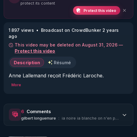
protect its content
Protect this video
1 897 views
Broadcast on CrowdBunker 2 years
ago
This video may be deleted on August 31, 2026 —
Protect this video
Description
Résumé
https://www.reportercitoyen.be/post/interview-
More
fr%C3%A9d%C3%A9ric-laroche
6
Comments
gilbert longuemare
:
ia noire ia blanche on n'en parle pas ?