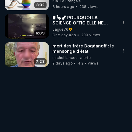
Kla.TV Français
8:32
8 hours ago
238 views
🛢 🦕 🦖 POURQUOI LA
SCIENCE OFFICIELLE NE
CONNAÎT-ELLE PAS LA VRAIE
Jague76
ORIGINE DU PÉTROLE ?
6:09
One day ago
290 views
mort des frère Bogdanoff : le
mensonge d état
michel lanceur alerte
7:28
2 days ago
4.2 k views