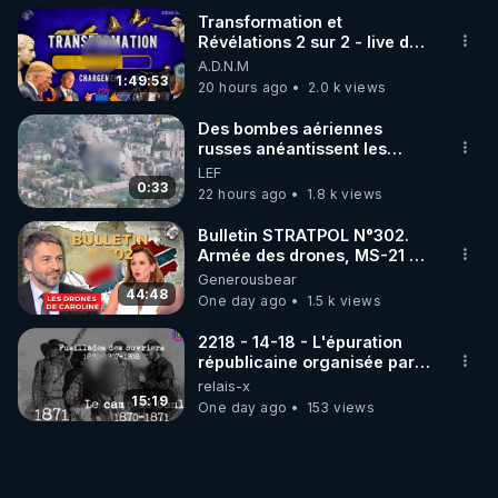
Transformation et
Révélations 2 sur 2 - live du
07/08/26
A.D.N.M
1:49:53
20 hours ago
2.0 k views
Des bombes aériennes
russes anéantissent les
centres de contrôle de
LEF
drones de 3 brigades
0:33
22 hours ago
1.8 k views
ukrainienne
Bulletin STRATPOL N°302.
Armée des drones, MS-21 en
série, missiles coréens.
Generousbear
07.08.2026.
44:48
One day ago
1.5 k views
2218 - 14-18 - L'épuration
républicaine organisée par
les frères de la truelle
relais-x
15:19
One day ago
153 views