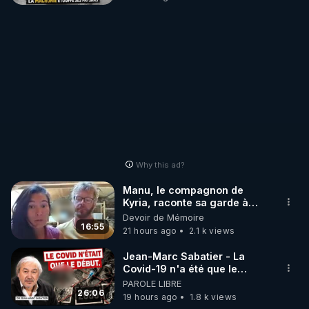
Why this ad?
Manu, le compagnon de
Kyria, raconte sa garde à
vue musclée. PARTAGEZ!
Devoir de Mémoire
16:55
21 hours ago
2.1 k views
Jean-Marc Sabatier - La
Covid-19 n'a été que le
début - L'ARNm & l'ARNm-aa
PAROLE LIBRE
jusqu où auront-t-il ?
26:06
19 hours ago
1.8 k views