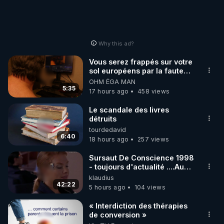
Why this ad?
Vous serez frappés sur votre
sol européens par la faute
des dirigeants qui s'en
OHM ÉGA MAN
mettent dans le nez
5:35
17 hours ago
458 views
Le scandale des livres
détruits
tourdedavid
6:40
18 hours ago
257 views
Sursaut De Conscience 1998
- toujours d'actualité ....Au
Dela Du Réel
klaudius
42:22
5 hours ago
104 views
« Interdiction des thérapies
de conversion »