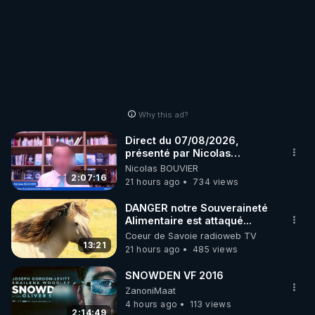
Why this ad?
Direct du 07/08/2026,
présenté par Nicolas
BOUVIER
Nicolas BOUVIER
2:07:16
21 hours ago
734 views
DANGER notre Souveraineté
Alimentaire est attaqué...
Coeur de Savoie radioweb TV
13:21
21 hours ago
485 views
SNOWDEN VF 2016
ZanoniMaat
4 hours ago
113 views
2:14:49